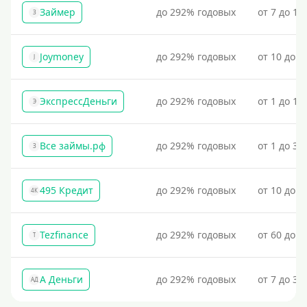
Займер
до 292% годовых
от 7 до 18
З
Joymoney
до 292% годовых
от 10 до 1
J
ЭкспрессДеньги
до 292% годовых
от 1 до 18
Э
Все займы.рф
до 292% годовых
от 1 до 30
З
495 Кредит
до 292% годовых
от 10 до 1
4К
Tezfinance
до 292% годовых
от 60 до 3
T
А Деньги
до 292% годовых
от 7 до 31
АД