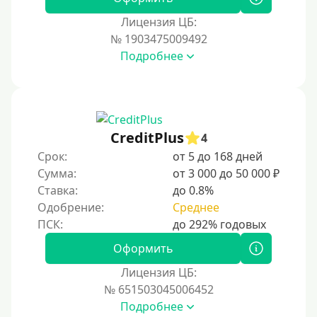
Наличными
Лицензия ЦБ:
По телефону
№ 1903475009492
Через госуслуги
Подробнее
Без карты
На карту
На карту с нулевым балансом
CreditPlus
4
На дебетовую карту
Срок:
от 5 до 168 дней
На кредитную карту
Сумма:
от 3 000 до 50 000 ₽
На виртуальную карту
Ставка:
до 0.8%
Одобрение:
Среднее
На неименную карту
На именную карту
Оформить
На зарплатную карту
Лицензия ЦБ:
На чужую карту без отказа
№ 651503045006452
Подробнее
Похожие МФО