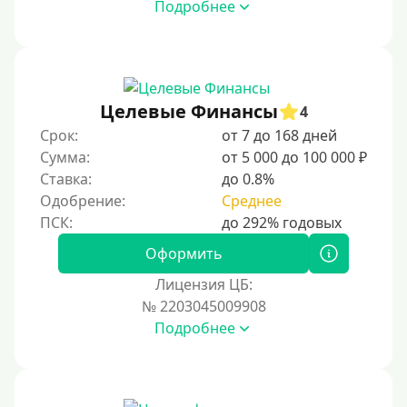
На карту Кукуруза
Подробнее
Маэстро
Мир
Сбербанк
Целевые Финансы
4
Моментум (Momentum)
Срок:
от 7 до 168 дней
Через систему Контакт (Contact)
Сумма:
от 5 000 до 100 000 ₽
Золотая Корона
Ставка:
до 0.8%
Одобрение:
Среднее
Через систему быстрых платежей СБП
Способы получения
Оформить
Лицензия ЦБ:
Без активации сервиса
№ 2203045009908
Без участия банков
Подробнее
На сберкнижку
На дом срочно