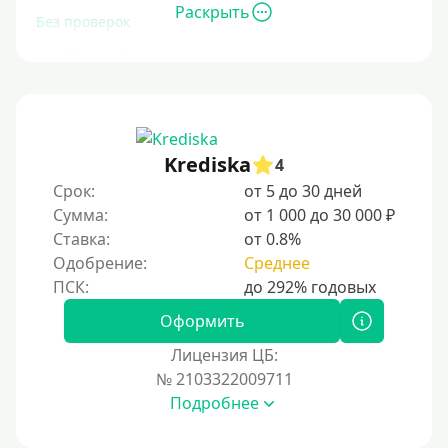
Раскрыть
Без проверок
Со 100% одобрением
Без отказа
На карту без отказа
С просрочками
Krediska
4
Срок:
от 5 до 30 дней
Залог
Сумма:
от 1 000 до 30 000 ₽
Ставка:
от 0.8%
Под залог ПТС
Одобрение:
Среднее
Без залога
Под залог
Оформить
Под залог недвижимости
Лицензия ЦБ:
Под ПТС по доверенности
№ 2103322009711
Подробнее
Под ПТС мотоцикла
Под ПТС спецтехники