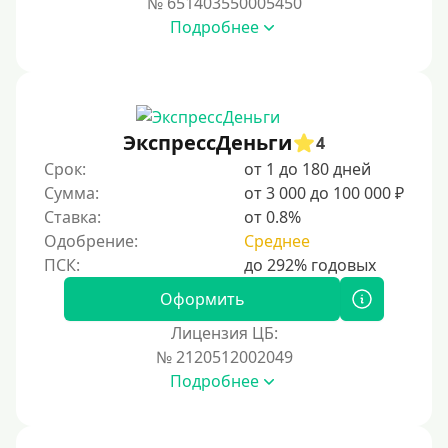
№ 651403550005450
Подробнее
С возможностью частичного погашения
Без страховок и комиссий
Со страховкой
Повторный
ЭкспрессДеньги
4
Срок:
от 1 до 180 дней
Надежные
Сумма:
от 3 000 до 100 000 ₽
Без обмана
Ставка:
от 0.8%
Без предоплат
Одобрение:
Среднее
Без электронной почты
С автоматическим одобрением
Оформить
Без номера телефона
Лицензия ЦБ:
№ 2120512002049
На телефон
Подробнее
Без платных услуг и подписок
Без звонков и проверок