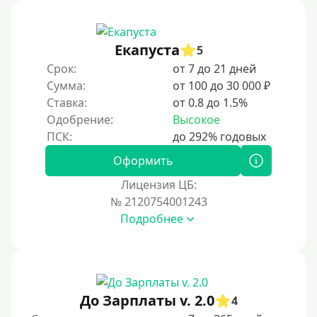
Под ПТС грузового автомобиля
Авто без ПТС
Екапуста
5
Срок:
от 7 до 21 дней
Цель
Сумма:
от 100 до 30 000 ₽
Ставка:
от 0.8 до 1.5%
На Новый Год
Одобрение:
Высокое
Для исправления кредитной истории
На погашение других займов
Оформить
До зарплаты
Лицензия ЦБ:
№ 2120754001243
Для ИП
Подробнее
Для бизнеса
Документы
Без документов
До Зарплаты v. 2.0
4