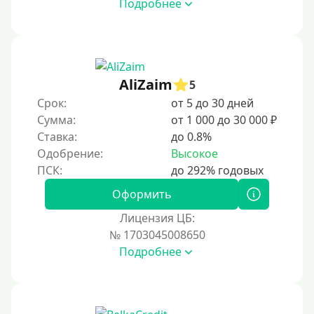
Подробнее
За 3 минуты
За 5 минут
За 10 минут
За 15 минут
AliZaim
5
За час
Срок:
от 5 до 30 дней
Сумма:
от 1 000 до 30 000 ₽
Срочные
Ставка:
до 0.8%
Моментальные онлайн
Одобрение:
Высокое
Экспресс
В день обращения
Оформить
Лицензия ЦБ:
Возраст
№ 1703045008650
Подробнее
С 17 лет
С 18 лет
С 19 лет