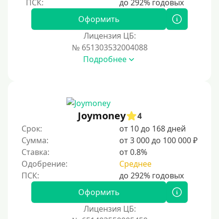
Под 1 %
Оформить
С пролонгацией (продлением)
Лицензия ЦБ:
№ 651303532004088
Под высокий процент
Подробнее
Без комиссии
В рассрочку
С ежемесячным платежом
Бесплатно
Joymoney
4
Под низкий процент
Срок:
от 10 до 168 дней
Сумма:
от 3 000 до 100 000 ₽
Без процентов
Ставка:
от 0.8%
Первый займ без процентов
Одобрение:
Среднее
Без процентов на 30 дней
Под 0 %
Оформить
Лицензия ЦБ:
Условия