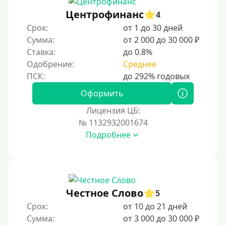
Не выходя из дома
Центрофинанс
4
Без посещения офиса
Срок:
от 1 до 30 дней
В офисе
Сумма:
от 2 000 до 30 000 ₽
В ломбарде
Ставка:
до 0.8%
Одобрение:
Среднее
Роботы займов
Онлайн на карту в Telegram
Оформить
Без списания денег с карты
Лицензия ЦБ:
Денежным переводом
№ 1132932001674
По СМС
Подробнее
На электронный кошелек
На Юмани (ЮMoney)
На Яндекс Деньги
Честное Слово
5
Без привязки карты
Срок:
от 10 до 21 дней
На Киви (Qiwi) кошелек
Сумма:
от 3 000 до 30 000 ₽