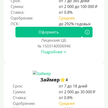
По ИНН
Срок:
от 7 до 365 дней
Сумма:
от 2 000 до 100 000 ₽
По загранпаспорту
Ставка:
от 0.8%
По военному билету
Одобрение:
Среднее
По водительскому удостоверению
По СНИЛСу
Оформить
Без СНИЛСа
Лицензия ЦБ:
№ 1503140006946
По паспорту
Подробнее
Без паспорта
По фото
Без фото
Без подтверждения дохода
Займер
4
Без справок и поручителей
Срок:
от 7 до 18 дней
Сумма:
от 2 000 до 30 000 ₽
Без посредников
Ставка:
от 0.8%
Одобрение:
Среднее
Процент