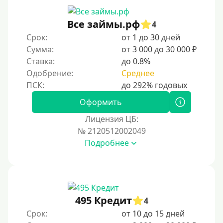
Онлайн круглосуточно
Ночью
Все займы.рф
4
На карту круглосуточно
Срок:
от 1 до 30 дней
Сумма:
от 3 000 до 30 000 ₽
24/7
Ставка:
до 0.8%
Деньги в долг
Одобрение:
Среднее
В долг на карту
Оформить
Срок
Лицензия ЦБ:
№ 2120512002049
1 день
Подробнее
2 дня
3 дня
5 дней
На неделю
495 Кредит
4
Срок:
от 10 до 15 дней
10 дней