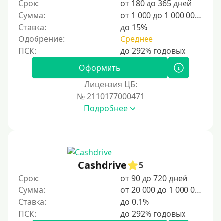
Срок:
от 180 до 365 дней
25000 руб
Сумма:
от 1 000 до 1 000 000 ₽
Ставка:
до 15%
30000 руб
Одобрение:
Среднее
30000 руб на год
35000 руб
Оформить
40000 руб
Лицензия ЦБ:
50000 руб
№ 2110177000471
Подробнее
60000 руб
70000 руб
80000 руб
90000 руб
Cashdrive
5
100000 руб
Срок:
от 90 до 720 дней
150000 руб
Сумма:
от 20 000 до 1 000 000 ₽
Ставка:
до 0.1%
200000 руб
250000 руб