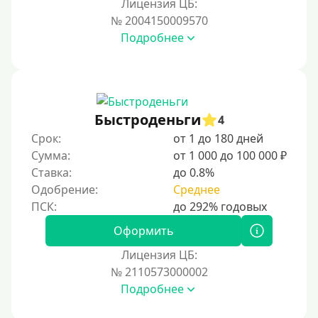
Лицензия ЦБ:
Для иностранных граждан Кыргызстана
№ 2004150009570
Подробнее
Для иностранных граждан Таджикистана
Для иностранных граждан Белоруссии
Для иностранных граждан Армении
Для иностранных граждан Узбекистана
Быстроденьги
4
Для граждан СНГ
Срок:
от 1 до 180 дней
Сумма:
от 1 000 до 100 000 ₽
Сумма (рублей)
Ставка:
до 0.8%
Одобрение:
Среднее
100 руб
200 руб
Оформить
300 руб
Лицензия ЦБ:
400 руб
№ 2110573000002
Подробнее
500 руб
1000 руб