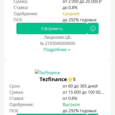
Сумма:
от 2 000 до 20 000 ₽
2 недели
Ставка:
до 0.8%
15 дней
Одобрение:
Среднее
20 дней
21 день
Оформить
На месяц
Лицензия ЦБ:
№ 2103045009690
30 дней без процентов
Подробнее
2 месяца
60 дней
3 месяца
90 дней
Tezfinance
5
100 дней
Срок:
от 60 до 365 дней
Сумма:
от 15 000 до 100 000 ₽
4 месяца
Ставка:
от 0.8%
5 месяцев
Одобрение:
Высокое
На полгода