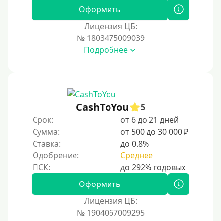
Оформить
300000 руб
Лицензия ЦБ:
500000 руб
№ 1803475009039
1000000 руб
Подробнее
Мини займы
На большую сумму
Карты банков и платежные системы
CashToYou
5
Срок:
от 6 до 21 дней
Мастеркард
Сумма:
от 500 до 30 000 ₽
Через Юнистрим (Unistream)
Ставка:
до 0.8%
Одобрение:
Среднее
На Вебмани
ВТБ
Оформить
Виза (Visa)
Лицензия ЦБ:
Тинькофф
№ 1904067009295