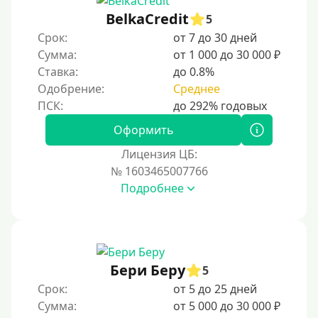
С 20 лет
BelkaCredit
5
Срок:
от 7 до 30 дней
С 21 года
Сумма:
от 1 000 до 30 000 ₽
С 22 лет
Ставка:
до 0.8%
С 23 лет
Одобрение:
Среднее
С 25 лет
Оформить
Категории заемщиков
Лицензия ЦБ:
№ 1603465007766
Несовершеннолетним
Подробнее
Студентам
Для мужчин
Женский займ
Бери Беру
Мамам в декрете
5
Срок:
от 5 до 25 дней
Без прописки
Сумма:
от 5 000 до 30 000 ₽
Без регистрации