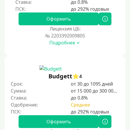
Ставка:
до 0.8%
С временной регистрацией
Банкротам
Оформить
Без подтверждения личности
Лицензия ЦБ:
Пенсионерам
№ 2203392009805
Подробнее
Пенсионерам до 70 лет
Пенсионерам до 75 лет
Пенсионерам до 80 лет
Пенсионерам до 85 лет
Budgett
4
Безработным
Срок:
от 30 до 1095 дней
Сумма:
от 15 000 до 300 000 ₽
Даже бомжам
Ставка:
до 0.8%
Без указания места работы
Одобрение:
Среднее
Для иностранных граждан
Для иностранных граждан Украины
Оформить
Для иностранных граждан Казахстана