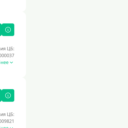
Без справок и поручителей
Без посредников
Процент
Под 1 %
ия ЦБ:
С пролонгацией (продлением)
000037
Под высокий процент
бнее
Без комиссии
В рассрочку
С ежемесячным платежом
Бесплатно
Под низкий процент
ия ЦБ:
Без процентов
009821
Первый займ без процентов