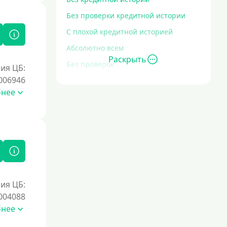
Без проверки кредитной истории
С плохой кредитной историей
Абсолютно всем
Раскрыть
Без проверок
ия ЦБ:
006946
Со 100% одобрением
бнее
Без отказа
На карту без отказа
С просрочками
Залог
Под залог ПТС
ия ЦБ:
004088
Без залога
бнее
Под залог