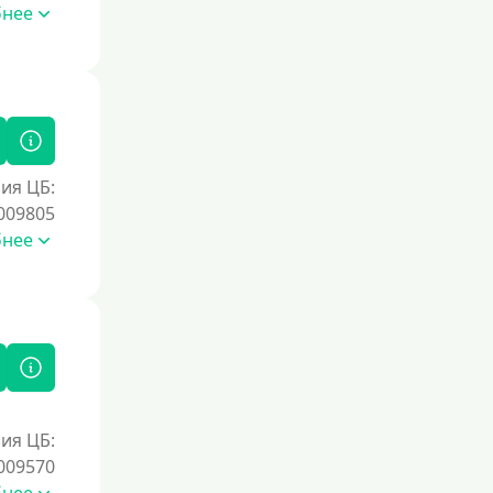
Без номера телефона
бнее
На телефон
Без платных услуг и подписок
Без звонков и проверок
Онлайн круглосуточно
Ночью
ия ЦБ:
009805
На карту круглосуточно
бнее
24/7
Деньги в долг
В долг на карту
Срок
1 день
ия ЦБ:
009570
2 дня