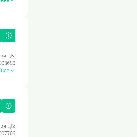
бнее
Без процентов на 30 дней
Под 0 %
Условия
С возможностью частичного
погашения
ия ЦБ:
Без страховок и комиссий
008650
бнее
Со страховкой
Повторный
Надежные
Без обмана
Без предоплат
Без электронной почты
ия ЦБ:
С автоматическим одобрением
007766