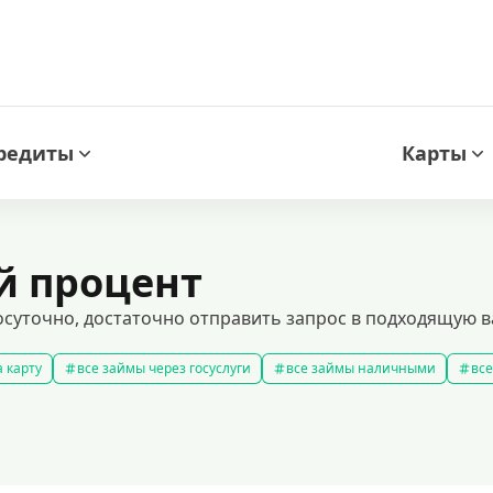
редиты
Карты
й процент
осуточно, достаточно отправить запрос в подходящую 
 карту
все займы через госуслуги
все займы наличными
все
новые займы
смс займ
все займы
все займы ночью
ярные займы
лучшие займы
подобрать займ
рейтинг займо