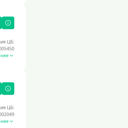
Под залог недвижимости
Под ПТС по доверенности
Под ПТС мотоцикла
Под ПТС спецтехники
Под ПТС грузового автомобиля
ия ЦБ:
Авто без ПТС
005450
бнее
Цель
На Новый Год
Для исправления кредитной истории
На погашение других займов
До зарплаты
ия ЦБ:
Для ИП
002049
бнее
Для бизнеса