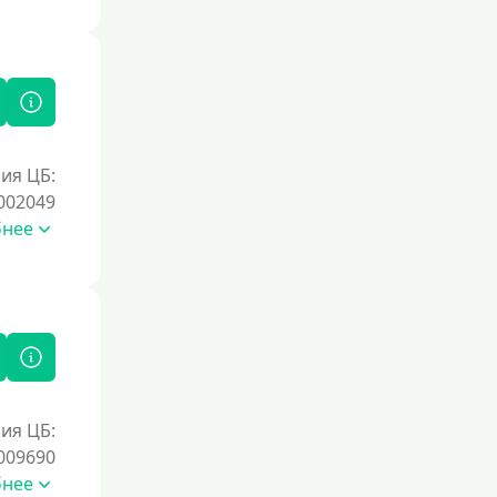
Документы
Без документов
По ИНН
По загранпаспорту
ия ЦБ:
По военному билету
002049
По водительскому удостоверению
бнее
По СНИЛСу
Без СНИЛСа
По паспорту
Без паспорта
По фото
ия ЦБ:
Без фото
009690
Без подтверждения дохода
бнее