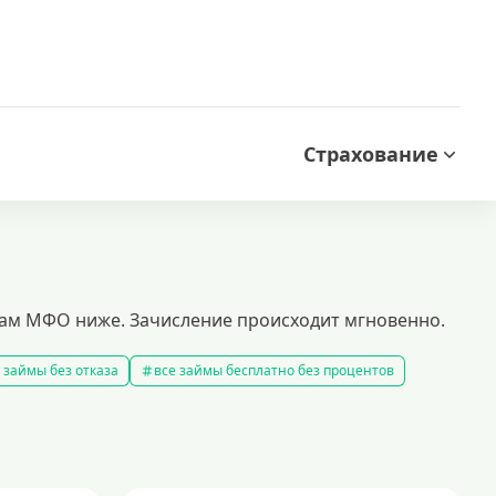
Страхование
вам МФО ниже. Зачисление происходит мгновенно.
 займы без отказа
все займы бесплатно без процентов
все займы без комиссии
все займы на карту за 15 минут
в
правила предоставления займов