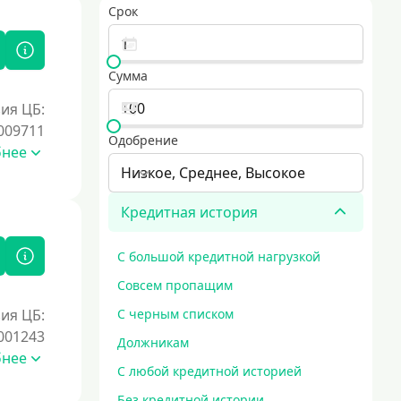
Срок
Сумма
ия ЦБ:
009711
Одобрение
бнее
Низкое, Среднее, Высокое
Кредитная история
С большой кредитной нагрузкой
Совсем пропащим
ия ЦБ:
С черным списком
001243
Должникам
бнее
С любой кредитной историей
Без кредитной истории