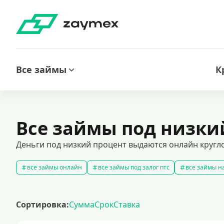
Все займы
К
Все займы под низки
Деньги под низкий процент выдаются онлайн кругл
все займы онлайн
все займы под залог птс
все займы на
срочные займы
быстрые займы
все займы до зарплаты
выбрать экспресс займ в рф
долгосрочные займы
попул
Сортировка:
Сумма
Срок
Ставка
рефинансирование займов
калькулятор займов