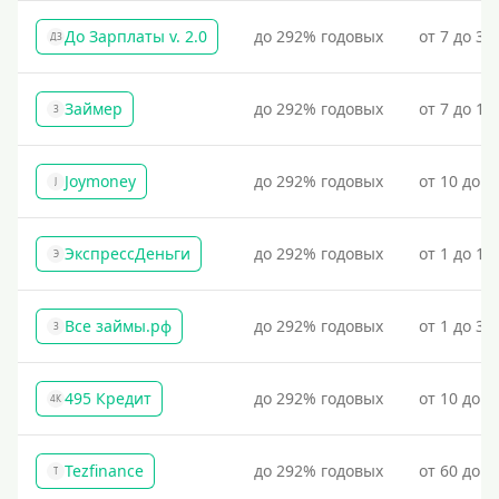
До Зарплаты v. 2.0
до 292% годовых
от 7 до 36
ДЗ
Займер
до 292% годовых
от 7 до 18
З
Joymoney
до 292% годовых
от 10 до 1
J
ЭкспрессДеньги
до 292% годовых
от 1 до 18
Э
Все займы.рф
до 292% годовых
от 1 до 30
З
495 Кредит
до 292% годовых
от 10 до 1
4К
Tezfinance
до 292% годовых
от 60 до 3
T