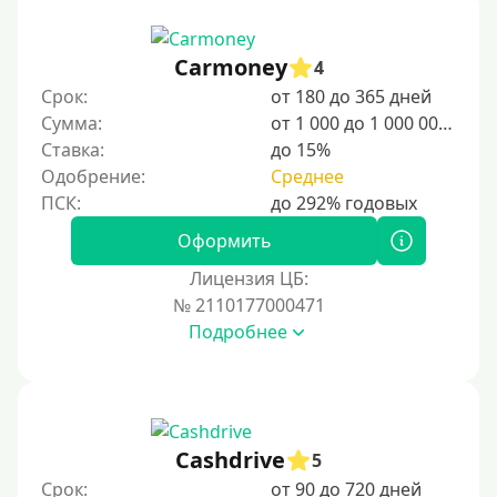
12000 руб
15000 руб
Carmoney
4
20000 руб
Срок:
от 180 до 365 дней
25000 руб
Сумма:
от 1 000 до 1 000 000 ₽
Ставка:
до 15%
30000 руб
Одобрение:
Среднее
30000 руб на год
35000 руб
Оформить
40000 руб
Лицензия ЦБ:
50000 руб
№ 2110177000471
Подробнее
60000 руб
70000 руб
80000 руб
90000 руб
Cashdrive
5
100000 руб
Срок:
от 90 до 720 дней