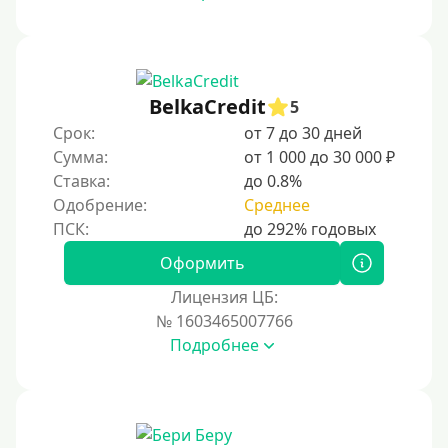
С 17 лет
С 18 лет
С 19 лет
С 20 лет
BelkaCredit
5
Срок:
от 7 до 30 дней
С 21 года
Сумма:
от 1 000 до 30 000 ₽
С 22 лет
Ставка:
до 0.8%
С 23 лет
Одобрение:
Среднее
С 25 лет
Оформить
Категории заемщиков
Лицензия ЦБ:
№ 1603465007766
Несовершеннолетним
Подробнее
Студентам
Для мужчин
Женский займ