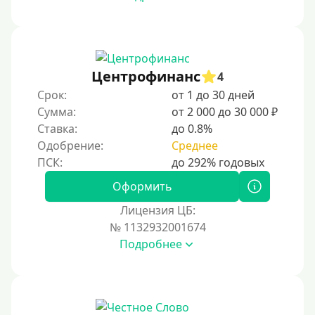
На сберкнижку
На дом срочно
Не выходя из дома
Центрофинанс
4
Без посещения офиса
Срок:
от 1 до 30 дней
В офисе
Сумма:
от 2 000 до 30 000 ₽
В ломбарде
Ставка:
до 0.8%
Одобрение:
Среднее
Роботы займов
Онлайн на карту в Telegram
Оформить
Без списания денег с карты
Лицензия ЦБ:
Денежным переводом
№ 1132932001674
По СМС
Подробнее
На электронный кошелек
На Юмани (ЮMoney)
На Яндекс Деньги