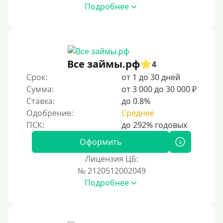
Подробнее
Без платных услуг и подписок
Без звонков и проверок
Онлайн круглосуточно
Ночью
Все займы.рф
4
На карту круглосуточно
Срок:
от 1 до 30 дней
Сумма:
от 3 000 до 30 000 ₽
24/7
Ставка:
до 0.8%
Деньги в долг
Одобрение:
Среднее
В долг на карту
Оформить
Срок
Лицензия ЦБ:
№ 2120512002049
1 день
Подробнее
2 дня
3 дня
5 дней