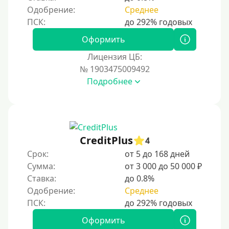
Одобрение:
Среднее
На Киви (Qiwi) кошелек без отказов
На банковский счет
Оформить
Наличными
Лицензия ЦБ:
По телефону
№ 1903475009492
Через госуслуги
Подробнее
Без карты
На карту
На карту с нулевым балансом
CreditPlus
4
На дебетовую карту
Срок:
от 5 до 168 дней
На кредитную карту
Сумма:
от 3 000 до 50 000 ₽
На виртуальную карту
Ставка:
до 0.8%
Одобрение:
Среднее
На неименную карту
На именную карту
Оформить
На зарплатную карту