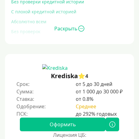
Без проверки кредитной истории
С плохой кредитной историей
Абсолютно всем
Раскрыть
Без проверок
Со 100% одобрением
Без отказа
На карту без отказа
С просрочками
Krediska
4
Срок:
от 5 до 30 дней
Залог
Сумма:
от 1 000 до 30 000 ₽
Ставка:
от 0.8%
Под залог ПТС
Одобрение:
Среднее
Без залога
Под залог
Оформить
Под залог недвижимости
Лицензия ЦБ: