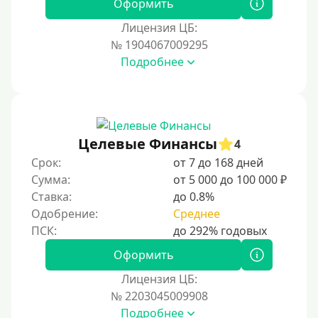
Оформить
Виза (Visa)
Лицензия ЦБ:
Тинькофф
№ 1904067009295
На карту Кукуруза
Подробнее
Маэстро
Мир
Сбербанк
Целевые Финансы
4
Моментум (Momentum)
Срок:
от 7 до 168 дней
Через систему Контакт (Contact)
Сумма:
от 5 000 до 100 000 ₽
Золотая Корона
Ставка:
до 0.8%
Одобрение:
Среднее
Через систему быстрых платежей СБП
Способы получения
Оформить
Лицензия ЦБ:
Без активации сервиса
№ 2203045009908
Без участия банков
Подробнее