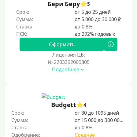
Бери Беру
Мамам в декрете
5
Срок:
от 5 до 25 дней
Без прописки
Сумма:
от 5 000 до 30 000 ₽
Без регистрации
Ставка:
до 0.8%
С временной регистрацией
Банкротам
Оформить
Без подтверждения личности
Лицензия ЦБ:
Пенсионерам
№ 2203392009805
Подробнее
Пенсионерам до 70 лет
Пенсионерам до 75 лет
Пенсионерам до 80 лет
Пенсионерам до 85 лет
Budgett
4
Безработным
Срок:
от 30 до 1095 дней
Сумма:
от 15 000 до 300 000 ₽
Даже бомжам
Ставка:
до 0.8%
Без указания места работы
Одобрение:
Среднее