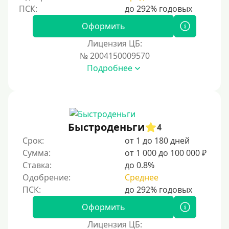
Для иностранных граждан
Для иностранных граждан Украины
Оформить
Для иностранных граждан Казахстана
Лицензия ЦБ:
Для иностранных граждан Кыргызстана
№ 2004150009570
Подробнее
Для иностранных граждан Таджикистана
Для иностранных граждан Белоруссии
Для иностранных граждан Армении
Для иностранных граждан Узбекистана
Быстроденьги
4
Для граждан СНГ
Срок:
от 1 до 180 дней
Сумма:
от 1 000 до 100 000 ₽
Сумма (рублей)
Ставка:
до 0.8%
Одобрение:
Среднее
100 руб
200 руб
Оформить
300 руб
Лицензия ЦБ: