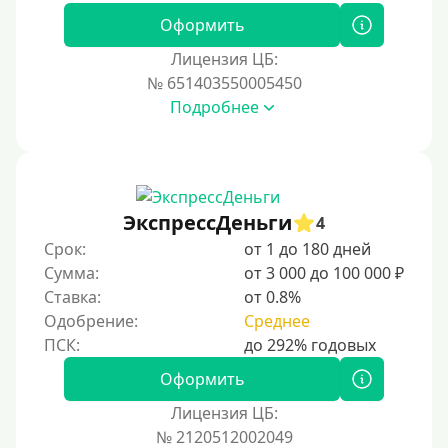
Под 0 %
Оформить
Лицензия ЦБ:
Условия
№ 651403550005450
Подробнее
С возможностью частичного погашения
Без страховок и комиссий
Со страховкой
Повторный
ЭкспрессДеньги
4
Срок:
от 1 до 180 дней
Надежные
Сумма:
от 3 000 до 100 000 ₽
Без обмана
Ставка:
от 0.8%
Без предоплат
Одобрение:
Среднее
Без электронной почты
С автоматическим одобрением
Оформить
Без номера телефона
Лицензия ЦБ:
№ 2120512002049
На телефон