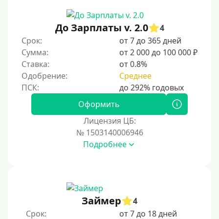
Документы
Без документов
До Зарплаты v. 2.0
4
По ИНН
Срок:
от 7 до 365 дней
Сумма:
от 2 000 до 100 000 ₽
По загранпаспорту
Ставка:
от 0.8%
По военному билету
Одобрение:
Среднее
По водительскому удостоверению
По СНИЛСу
Оформить
Без СНИЛСа
Лицензия ЦБ:
№ 1503140006946
По паспорту
Подробнее
Без паспорта
По фото
Без фото
Без подтверждения дохода
Займер
4
Без справок и поручителей
Срок:
от 7 до 18 дней