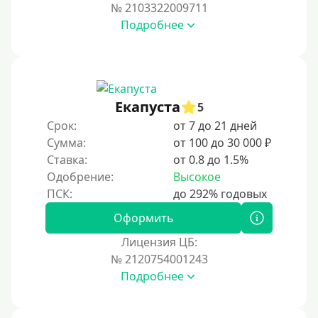
Под ПТС по доверенности
№ 2103322009711
Подробнее
Под ПТС мотоцикла
Под ПТС спецтехники
Под ПТС грузового автомобиля
Авто без ПТС
Екапуста
5
Срок:
от 7 до 21 дней
Цель
Сумма:
от 100 до 30 000 ₽
Ставка:
от 0.8 до 1.5%
На Новый Год
Одобрение:
Высокое
Для исправления кредитной истории
На погашение других займов
Оформить
До зарплаты
Лицензия ЦБ:
№ 2120754001243
Для ИП
Подробнее
Для бизнеса