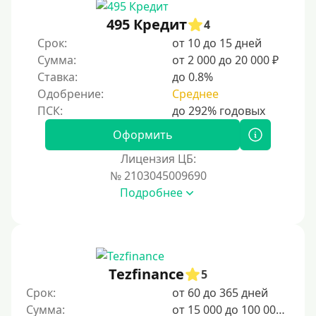
На неделю
495 Кредит
4
Срок:
от 10 до 15 дней
10 дней
Сумма:
от 2 000 до 20 000 ₽
2 недели
Ставка:
до 0.8%
15 дней
Одобрение:
Среднее
20 дней
21 день
Оформить
На месяц
Лицензия ЦБ:
№ 2103045009690
30 дней без процентов
Подробнее
2 месяца
60 дней
3 месяца
90 дней
Tezfinance
5
100 дней
Срок:
от 60 до 365 дней
Сумма:
от 15 000 до 100 000 ₽
4 месяца