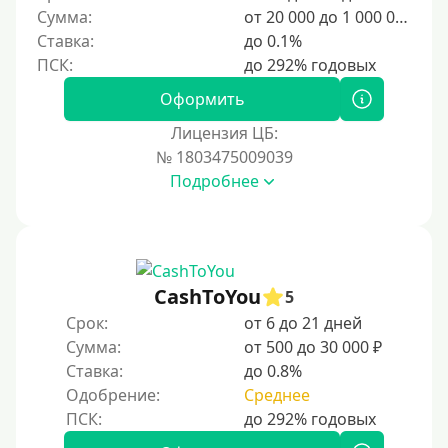
150000 руб
Сумма:
от 20 000 до 1 000 000 ₽
Ставка:
до 0.1%
200000 руб
250000 руб
Оформить
300000 руб
Лицензия ЦБ:
500000 руб
№ 1803475009039
1000000 руб
Подробнее
Мини займы
На большую сумму
Карты банков и платежные системы
CashToYou
5
Срок:
от 6 до 21 дней
Мастеркард
Сумма:
от 500 до 30 000 ₽
Через Юнистрим (Unistream)
Ставка:
до 0.8%
Одобрение:
Среднее
На Вебмани
ВТБ