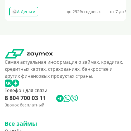
А Деньги
до 292% годовых
от 7 до 31
АД
Самая актуальная информация о займах, кредитах,
кредитных картах, страхованиях, банкростве и
других финансовых продуктах страны.
Телефон для связи
8 804 700 03 11
Звонок бесплатный
Все займы