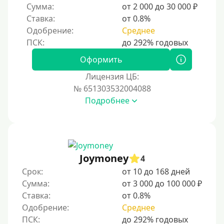
Сумма:
от 2 000 до 30 000 ₽
Без посредников
Ставка:
от 0.8%
Одобрение:
Среднее
Процент
Под 1 %
Оформить
С пролонгацией (продлением)
Лицензия ЦБ:
№ 651303532004088
Под высокий процент
Подробнее
Без комиссии
В рассрочку
С ежемесячным платежом
Бесплатно
Joymoney
4
Под низкий процент
Срок:
от 10 до 168 дней
Сумма:
от 3 000 до 100 000 ₽
Без процентов
Ставка:
от 0.8%
Первый займ без процентов
Одобрение:
Среднее
Без процентов на 30 дней