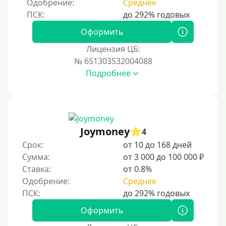
Одобрение:
Среднее
Процент
Под 1 %
Оформить
С пролонгацией (продлением)
Лицензия ЦБ:
№ 651303532004088
Под высокий процент
Подробнее
Без комиссии
В рассрочку
С ежемесячным платежом
Бесплатно
Joymoney
4
Под низкий процент
Срок:
от 10 до 168 дней
Сумма:
от 3 000 до 100 000 ₽
Без процентов
Ставка:
от 0.8%
Первый займ без процентов
Одобрение:
Среднее
Без процентов на 30 дней
Под 0 %
Оформить