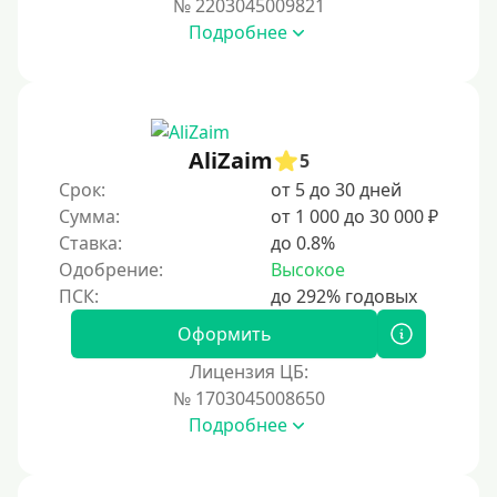
№ 2203045009821
За 2 минуты
Подробнее
За 3 минуты
За 5 минут
За 10 минут
За 15 минут
AliZaim
5
За час
Срок:
от 5 до 30 дней
Сумма:
от 1 000 до 30 000 ₽
Срочные
Ставка:
до 0.8%
Моментальные онлайн
Одобрение:
Высокое
Экспресс
В день обращения
Оформить
Лицензия ЦБ:
Возраст
№ 1703045008650
Подробнее
С 17 лет
С 18 лет