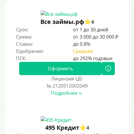
Без звонков и проверок
Онлайн круглосуточно
Ночью
Все займы.рф
4
На карту круглосуточно
Срок:
от 1 до 30 дней
Сумма:
от 3 000 до 30 000 ₽
24/7
Ставка:
до 0.8%
Деньги в долг
Одобрение:
Среднее
В долг на карту
Оформить
Срок
Лицензия ЦБ:
№ 2120512002049
1 день
Подробнее
2 дня
3 дня
5 дней
На неделю
495 Кредит
4