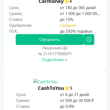
Carmoney
4
20000 руб
Срок:
от 180 до 365 дней
25000 руб
Сумма:
от 1 000 до 1 000 000 ₽
Ставка:
до 15%
30000 руб
Одобрение:
Среднее
30000 руб на год
35000 руб
Оформить
40000 руб
Лицензия ЦБ:
50000 руб
№ 2110177000471
Подробнее
60000 руб
70000 руб
80000 руб
90000 руб
CashToYou
5
100000 руб
Срок:
от 6 до 21 дней
150000 руб
Сумма:
от 500 до 30 000 ₽
Ставка:
до 0.8%
200000 руб