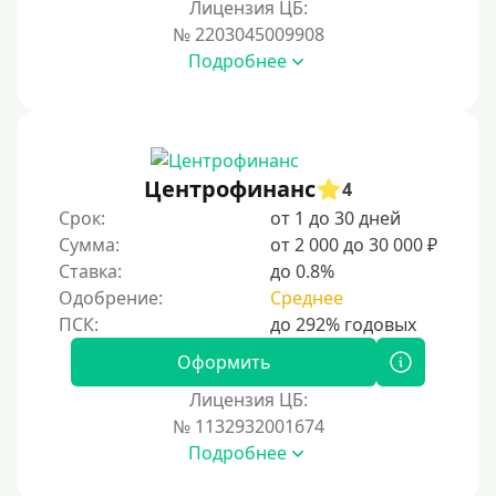
Лицензия ЦБ:
На карту Кукуруза
№ 2203045009908
Подробнее
Маэстро
Мир
Сбербанк
Моментум (Momentum)
Центрофинанс
4
Через систему Контакт (Contact)
Срок:
от 1 до 30 дней
Золотая Корона
Сумма:
от 2 000 до 30 000 ₽
Ставка:
до 0.8%
Через систему быстрых платежей СБП
Одобрение:
Среднее
Способы получения
Оформить
Без активации сервиса
Лицензия ЦБ:
Без участия банков
№ 1132932001674
Подробнее
На сберкнижку
На дом срочно