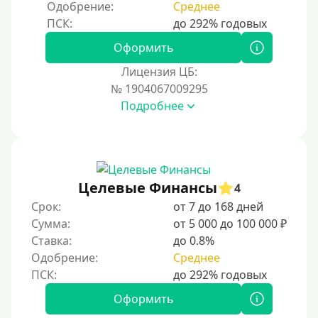
Одобрение:
Среднее
250000 руб
300000 руб
Оформить
500000 руб
Лицензия ЦБ:
1000000 руб
№ 1904067009295
Подробнее
Мини займы
На большую сумму
Карты банков и платежные системы
Целевые Финансы
4
Мастеркард
Срок:
от 7 до 168 дней
Через Юнистрим (Unistream)
Сумма:
от 5 000 до 100 000 ₽
Ставка:
до 0.8%
На Вебмани
Одобрение:
Среднее
ВТБ
Виза (Visa)
Оформить
Тинькофф