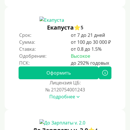
Под ПТС спецтехники
Под ПТС грузового автомобиля
Авто без ПТС
Екапуста
5
Срок:
от 7 до 21 дней
Цель
Сумма:
от 100 до 30 000 ₽
Ставка:
от 0.8 до 1.5%
На Новый Год
Одобрение:
Высокое
Для исправления кредитной истории
На погашение других займов
Оформить
До зарплаты
Лицензия ЦБ:
№ 2120754001243
Для ИП
Подробнее
Для бизнеса
Документы
Без документов