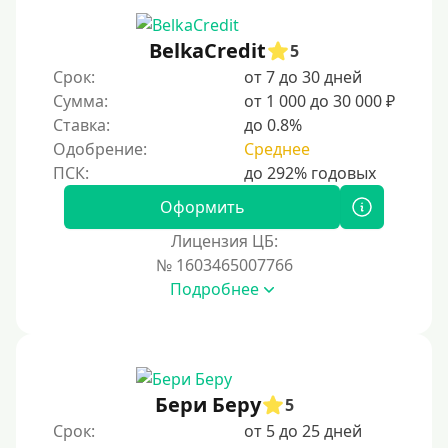
С 19 лет
С 20 лет
BelkaCredit
5
Срок:
от 7 до 30 дней
С 21 года
Сумма:
от 1 000 до 30 000 ₽
С 22 лет
Ставка:
до 0.8%
С 23 лет
Одобрение:
Среднее
С 25 лет
Оформить
Категории заемщиков
Лицензия ЦБ:
№ 1603465007766
Несовершеннолетним
Подробнее
Студентам
Для мужчин
Женский займ
Бери Беру
Мамам в декрете
5
Срок:
от 5 до 25 дней
Без прописки