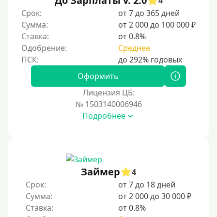
До Зарплаты v. 2.0
4
По ИНН
Срок:
от 7 до 365 дней
Сумма:
от 2 000 до 100 000 ₽
По загранпаспорту
Ставка:
от 0.8%
По военному билету
Одобрение:
Среднее
По водительскому удостоверению
По СНИЛСу
Оформить
Без СНИЛСа
Лицензия ЦБ:
№ 1503140006946
По паспорту
Подробнее
Без паспорта
По фото
Без фото
Без подтверждения дохода
Займер
4
Без справок и поручителей
Срок:
от 7 до 18 дней
Сумма:
от 2 000 до 30 000 ₽
Без посредников
Ставка:
от 0.8%