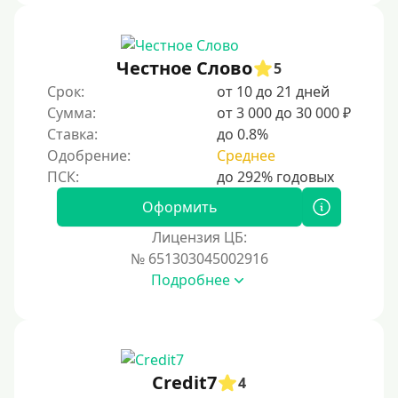
Не выходя из дома
Без посещения офиса
Честное Слово
5
В офисе
Срок:
от 10 до 21 дней
В ломбарде
Сумма:
от 3 000 до 30 000 ₽
Ставка:
до 0.8%
Роботы займов
Одобрение:
Среднее
Онлайн на карту в Telegram
Без списания денег с карты
Оформить
Денежным переводом
Лицензия ЦБ:
По СМС
№ 651303045002916
Подробнее
На электронный кошелек
На Юмани (ЮMoney)
На Яндекс Деньги
Без привязки карты
Credit7
4
На Киви (Qiwi) кошелек