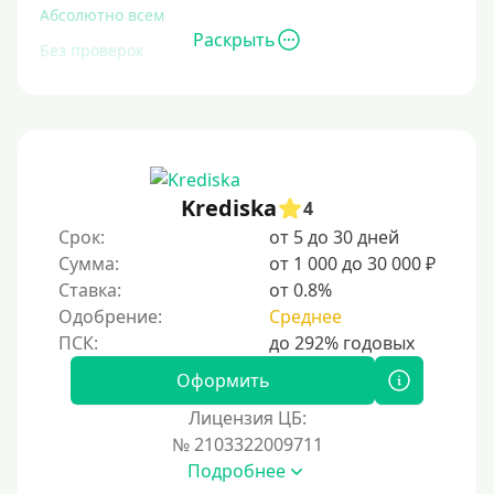
Абсолютно всем
Раскрыть
Без проверок
Со 100% одобрением
Без отказа
На карту без отказа
С просрочками
Krediska
4
Срок:
от 5 до 30 дней
Залог
Сумма:
от 1 000 до 30 000 ₽
Ставка:
от 0.8%
Под залог ПТС
Одобрение:
Среднее
Без залога
Под залог
Оформить
Под залог недвижимости
Лицензия ЦБ:
Под ПТС по доверенности
№ 2103322009711
Подробнее
Под ПТС мотоцикла