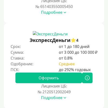
Лицензия ЦБ:
Условия
№ 651403550005450
Подробнее
С возможностью частичного погашения
Без страховок и комиссий
Со страховкой
Повторный
ЭкспрессДеньги
4
Срок:
от 1 до 180 дней
Надежные
Сумма:
от 3 000 до 100 000 ₽
Без обмана
Ставка:
от 0.8%
Без предоплат
Одобрение:
Среднее
Без электронной почты
С автоматическим одобрением
Оформить
Без номера телефона
Лицензия ЦБ:
№ 2120512002049
На телефон
Подробнее
Без платных услуг и подписок