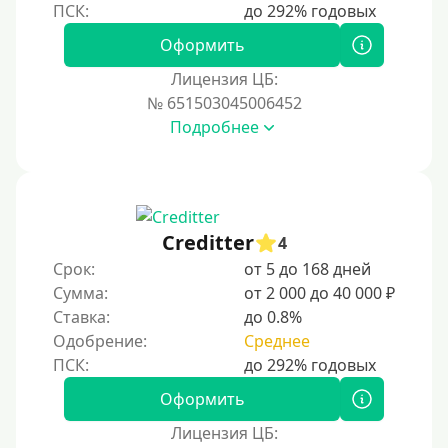
Наличными
Оформить
По телефону
Лицензия ЦБ:
Через госуслуги
№ 651503045006452
Без карты
Подробнее
На карту
На карту с нулевым балансом
На дебетовую карту
Creditter
4
На кредитную карту
Срок:
от 5 до 168 дней
На виртуальную карту
Сумма:
от 2 000 до 40 000 ₽
Ставка:
до 0.8%
На неименную карту
Одобрение:
Среднее
На именную карту
На зарплатную карту
Оформить
На чужую карту без отказа
Лицензия ЦБ: