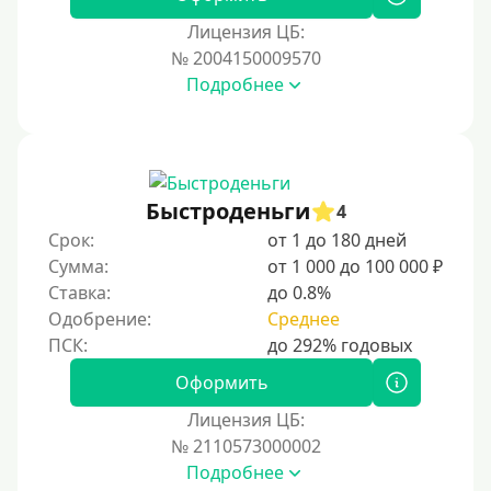
Для иностранных граждан Казахстана
Лицензия ЦБ:
Для иностранных граждан Кыргызстана
№ 2004150009570
Подробнее
Для иностранных граждан Таджикистана
Для иностранных граждан Белоруссии
Для иностранных граждан Армении
Для иностранных граждан Узбекистана
Быстроденьги
4
Для граждан СНГ
Срок:
от 1 до 180 дней
Сумма:
от 1 000 до 100 000 ₽
Сумма (рублей)
Ставка:
до 0.8%
Одобрение:
Среднее
100 руб
200 руб
Оформить
300 руб
Лицензия ЦБ:
400 руб
№ 2110573000002
Подробнее
500 руб