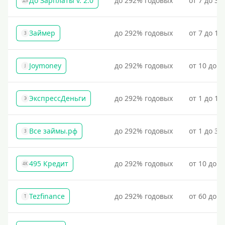
До Зарплаты v. 2.0
до 292% годовых
от 7 до 36
ДЗ
Займер
до 292% годовых
от 7 до 18
З
Joymoney
до 292% годовых
от 10 до 1
J
ЭкспрессДеньги
до 292% годовых
от 1 до 18
Э
Все займы.рф
до 292% годовых
от 1 до 30
З
495 Кредит
до 292% годовых
от 10 до 1
4К
Tezfinance
до 292% годовых
от 60 до 3
T