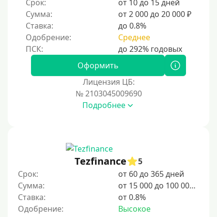
Срок:
от 10 до 15 дней
10 дней
Сумма:
от 2 000 до 20 000 ₽
2 недели
Ставка:
до 0.8%
15 дней
Одобрение:
Среднее
20 дней
21 день
Оформить
На месяц
Лицензия ЦБ:
№ 2103045009690
30 дней без процентов
Подробнее
2 месяца
60 дней
3 месяца
90 дней
Tezfinance
5
100 дней
Срок:
от 60 до 365 дней
Сумма:
от 15 000 до 100 000 ₽
4 месяца
Ставка:
от 0.8%
5 месяцев
Одобрение:
Высокое