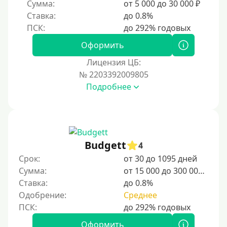
Сумма:
от 5 000 до 30 000 ₽
Без регистрации
Ставка:
до 0.8%
С временной регистрацией
Банкротам
Оформить
Без подтверждения личности
Лицензия ЦБ:
Пенсионерам
№ 2203392009805
Подробнее
Пенсионерам до 70 лет
Пенсионерам до 75 лет
Пенсионерам до 80 лет
Пенсионерам до 85 лет
Budgett
4
Безработным
Срок:
от 30 до 1095 дней
Сумма:
от 15 000 до 300 000 ₽
Даже бомжам
Ставка:
до 0.8%
Без указания места работы
Одобрение:
Среднее
Для иностранных граждан
Для иностранных граждан Украины
Оформить