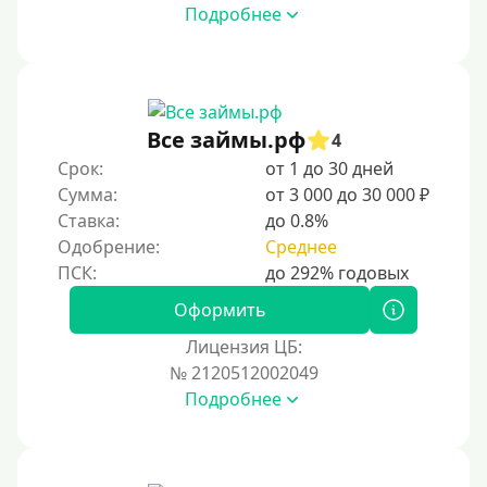
Подробнее
Без платных услуг и подписок
Без звонков и проверок
Онлайн круглосуточно
Ночью
Все займы.рф
4
На карту круглосуточно
Срок:
от 1 до 30 дней
Сумма:
от 3 000 до 30 000 ₽
24/7
Ставка:
до 0.8%
Деньги в долг
Одобрение:
Среднее
В долг на карту
Оформить
Срок
Лицензия ЦБ:
№ 2120512002049
1 день
Подробнее
2 дня
3 дня
5 дней