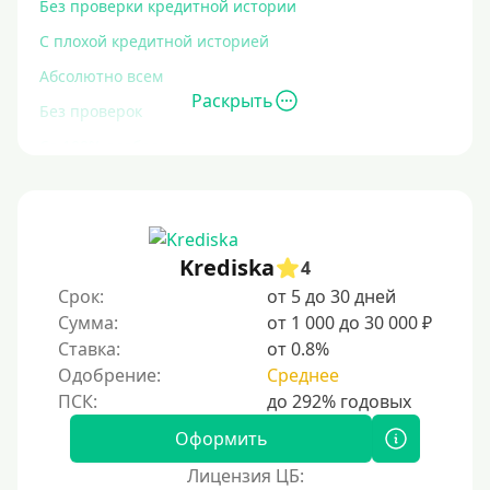
Без проверки кредитной истории
С плохой кредитной историей
Абсолютно всем
Раскрыть
Без проверок
Со 100% одобрением
Без отказа
На карту без отказа
С просрочками
Krediska
4
Срок:
от 5 до 30 дней
Залог
Сумма:
от 1 000 до 30 000 ₽
Ставка:
от 0.8%
Под залог ПТС
Одобрение:
Среднее
Без залога
Под залог
Оформить
Под залог недвижимости
Лицензия ЦБ: