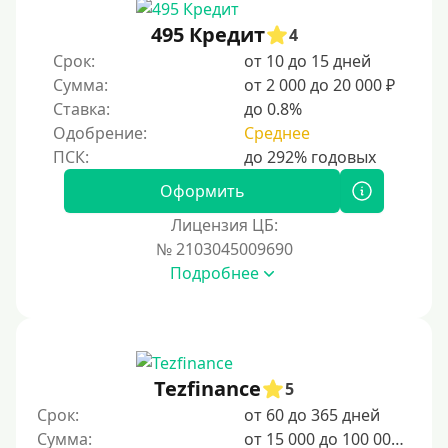
На неделю
495 Кредит
4
Срок:
от 10 до 15 дней
10 дней
Сумма:
от 2 000 до 20 000 ₽
2 недели
Ставка:
до 0.8%
15 дней
Одобрение:
Среднее
20 дней
21 день
Оформить
На месяц
Лицензия ЦБ:
№ 2103045009690
30 дней без процентов
Подробнее
2 месяца
60 дней
3 месяца
90 дней
Tezfinance
5
100 дней
Срок:
от 60 до 365 дней
Сумма:
от 15 000 до 100 000 ₽
4 месяца