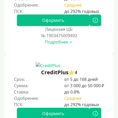
Одобрение:
Среднее
На Киви (Qiwi) кошелек без отказов
На банковский счет
Оформить
Наличными
Лицензия ЦБ:
По телефону
№ 1903475009492
Через госуслуги
Подробнее
Без карты
На карту
На карту с нулевым балансом
CreditPlus
4
На дебетовую карту
Срок:
от 5 до 168 дней
На кредитную карту
Сумма:
от 3 000 до 50 000 ₽
На виртуальную карту
Ставка:
до 0.8%
Одобрение:
Среднее
На неименную карту
На именную карту
Оформить
На зарплатную карту