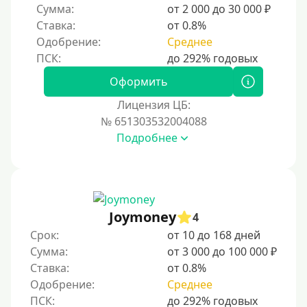
Сумма:
от 2 000 до 30 000 ₽
Без посредников
Ставка:
от 0.8%
Одобрение:
Среднее
Процент
Под 1 %
Оформить
С пролонгацией (продлением)
Лицензия ЦБ:
№ 651303532004088
Под высокий процент
Подробнее
Без комиссии
В рассрочку
С ежемесячным платежом
Бесплатно
Joymoney
4
Под низкий процент
Срок:
от 10 до 168 дней
Сумма:
от 3 000 до 100 000 ₽
Без процентов
Ставка:
от 0.8%
Первый займ без процентов
Одобрение:
Среднее
Без процентов на 30 дней