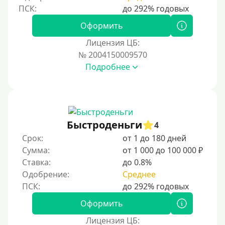
Для иностранных граждан
Для иностранных граждан Украины
Оформить
Для иностранных граждан Казахстана
Лицензия ЦБ:
Для иностранных граждан Кыргызстана
№ 2004150009570
Подробнее
Для иностранных граждан Таджикистана
Для иностранных граждан Белоруссии
Для иностранных граждан Армении
Для иностранных граждан Узбекистана
Быстроденьги
4
Для граждан СНГ
Срок:
от 1 до 180 дней
Сумма:
от 1 000 до 100 000 ₽
Сумма (рублей)
Ставка:
до 0.8%
Одобрение:
Среднее
100 руб
200 руб
Оформить
300 руб
Лицензия ЦБ: