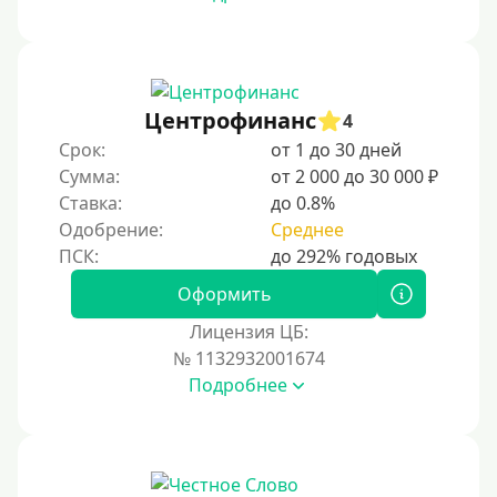
На сберкнижку
На дом срочно
Не выходя из дома
Центрофинанс
4
Без посещения офиса
Срок:
от 1 до 30 дней
В офисе
Сумма:
от 2 000 до 30 000 ₽
В ломбарде
Ставка:
до 0.8%
Одобрение:
Среднее
Роботы займов
Онлайн на карту в Telegram
Оформить
Без списания денег с карты
Лицензия ЦБ:
Денежным переводом
№ 1132932001674
По СМС
Подробнее
На электронный кошелек
На Юмани (ЮMoney)
На Яндекс Деньги