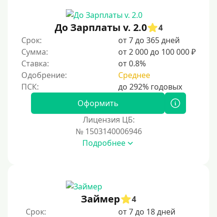
Документы
Без документов
До Зарплаты v. 2.0
4
По ИНН
Срок:
от 7 до 365 дней
Сумма:
от 2 000 до 100 000 ₽
По загранпаспорту
Ставка:
от 0.8%
По военному билету
Одобрение:
Среднее
По водительскому удостоверению
По СНИЛСу
Оформить
Без СНИЛСа
Лицензия ЦБ:
№ 1503140006946
По паспорту
Подробнее
Без паспорта
По фото
Без фото
Без подтверждения дохода
Займер
4
Без справок и поручителей
Срок:
от 7 до 18 дней