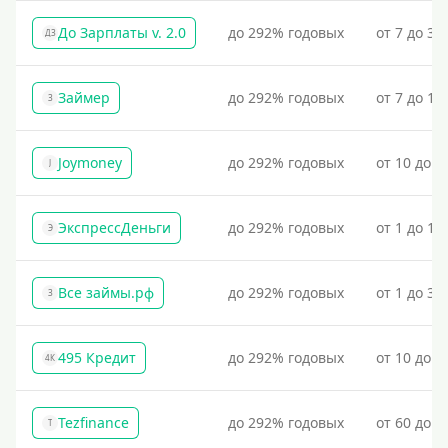
До Зарплаты v. 2.0
до 292% годовых
от 7 до 36
ДЗ
Займер
до 292% годовых
от 7 до 18
З
Joymoney
до 292% годовых
от 10 до 1
J
ЭкспрессДеньги
до 292% годовых
от 1 до 18
Э
Все займы.рф
до 292% годовых
от 1 до 30
З
495 Кредит
до 292% годовых
от 10 до 1
4К
Tezfinance
до 292% годовых
от 60 до 3
T