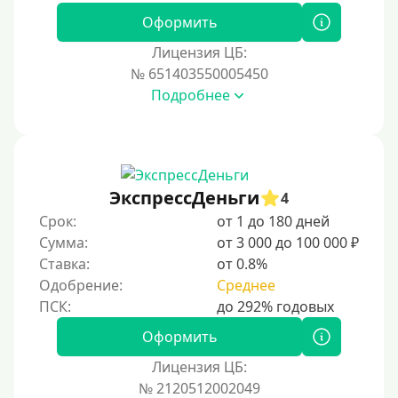
Под 0 %
Оформить
Лицензия ЦБ:
Условия
№ 651403550005450
Подробнее
С возможностью частичного погашения
Без страховок и комиссий
Со страховкой
Повторный
ЭкспрессДеньги
4
Срок:
от 1 до 180 дней
Надежные
Сумма:
от 3 000 до 100 000 ₽
Без обмана
Ставка:
от 0.8%
Без предоплат
Одобрение:
Среднее
Без электронной почты
С автоматическим одобрением
Оформить
Без номера телефона
Лицензия ЦБ:
№ 2120512002049
На телефон