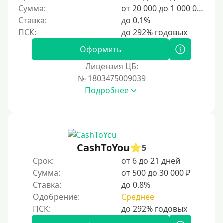
150000 руб
Сумма:
от 20 000 до 1 000 000 ₽
Ставка:
до 0.1%
200000 руб
250000 руб
Оформить
300000 руб
Лицензия ЦБ:
500000 руб
№ 1803475009039
1000000 руб
Подробнее
Мини займы
На большую сумму
Карты банков и платежные системы
CashToYou
5
Срок:
от 6 до 21 дней
Мастеркард
Сумма:
от 500 до 30 000 ₽
Через Юнистрим (Unistream)
Ставка:
до 0.8%
Одобрение:
Среднее
На Вебмани
ВТБ