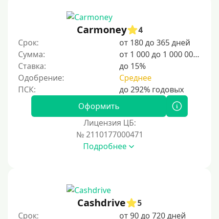
12000 руб
15000 руб
Carmoney
4
20000 руб
Срок:
от 180 до 365 дней
25000 руб
Сумма:
от 1 000 до 1 000 000 ₽
Ставка:
до 15%
30000 руб
Одобрение:
Среднее
30000 руб на год
35000 руб
Оформить
40000 руб
Лицензия ЦБ:
50000 руб
№ 2110177000471
Подробнее
60000 руб
70000 руб
80000 руб
90000 руб
Cashdrive
5
100000 руб
Срок:
от 90 до 720 дней