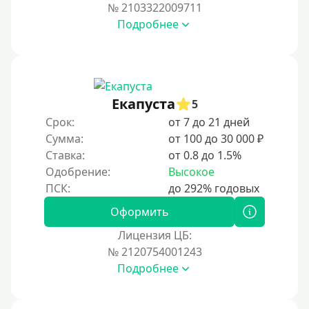
Под ПТС по доверенности
№ 2103322009711
Подробнее
Под ПТС мотоцикла
Под ПТС спецтехники
Под ПТС грузового автомобиля
Авто без ПТС
Екапуста
5
Срок:
от 7 до 21 дней
Цель
Сумма:
от 100 до 30 000 ₽
Ставка:
от 0.8 до 1.5%
На Новый Год
Одобрение:
Высокое
Для исправления кредитной истории
На погашение других займов
Оформить
До зарплаты
Лицензия ЦБ:
№ 2120754001243
Для ИП
Подробнее
Для бизнеса