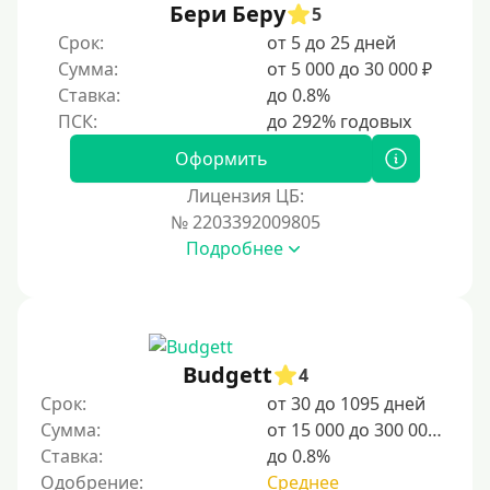
Бери Беру
Мамам в декрете
5
Срок:
от 5 до 25 дней
Без прописки
Сумма:
от 5 000 до 30 000 ₽
Без регистрации
Ставка:
до 0.8%
С временной регистрацией
Банкротам
Оформить
Без подтверждения личности
Лицензия ЦБ:
Пенсионерам
№ 2203392009805
Подробнее
Пенсионерам до 70 лет
Пенсионерам до 75 лет
Пенсионерам до 80 лет
Пенсионерам до 85 лет
Budgett
4
Безработным
Срок:
от 30 до 1095 дней
Сумма:
от 15 000 до 300 000 ₽
Даже бомжам
Ставка:
до 0.8%
Без указания места работы
Одобрение:
Среднее