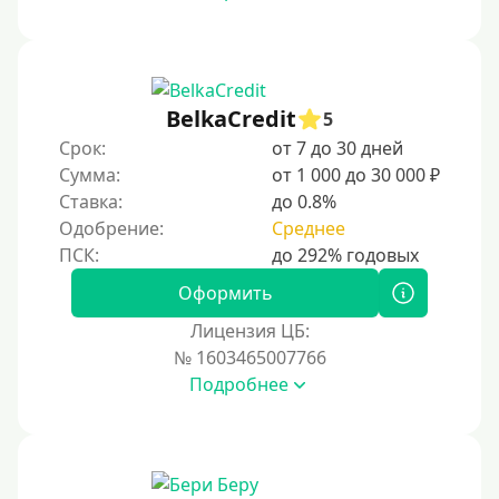
С 17 лет
С 18 лет
С 19 лет
С 20 лет
BelkaCredit
5
Срок:
от 7 до 30 дней
С 21 года
Сумма:
от 1 000 до 30 000 ₽
С 22 лет
Ставка:
до 0.8%
С 23 лет
Одобрение:
Среднее
С 25 лет
Оформить
Категории заемщиков
Лицензия ЦБ:
№ 1603465007766
Несовершеннолетним
Подробнее
Студентам
Для мужчин
Женский займ