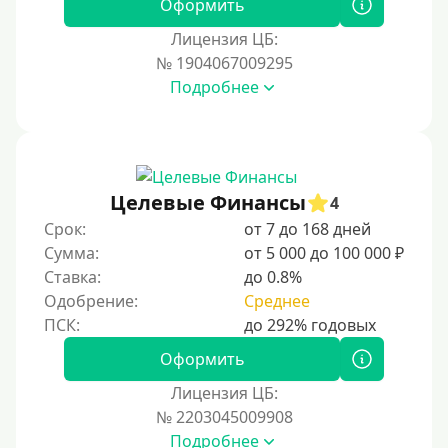
Оформить
Виза (Visa)
Лицензия ЦБ:
Тинькофф
№ 1904067009295
На карту Кукуруза
Подробнее
Маэстро
Мир
Сбербанк
Целевые Финансы
4
Моментум (Momentum)
Срок:
от 7 до 168 дней
Через систему Контакт (Contact)
Сумма:
от 5 000 до 100 000 ₽
Золотая Корона
Ставка:
до 0.8%
Одобрение:
Среднее
Через систему быстрых платежей СБП
Способы получения
Оформить
Лицензия ЦБ:
Без активации сервиса
№ 2203045009908
Без участия банков
Подробнее