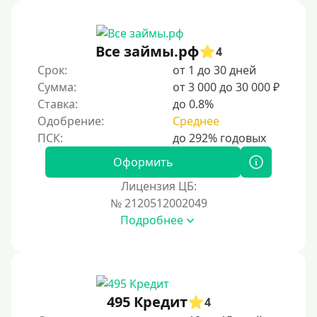
Без звонков и проверок
Онлайн круглосуточно
Ночью
Все займы.рф
4
На карту круглосуточно
Срок:
от 1 до 30 дней
Сумма:
от 3 000 до 30 000 ₽
24/7
Ставка:
до 0.8%
Деньги в долг
Одобрение:
Среднее
В долг на карту
Оформить
Срок
Лицензия ЦБ:
№ 2120512002049
1 день
Подробнее
2 дня
3 дня
5 дней
На неделю
495 Кредит
4