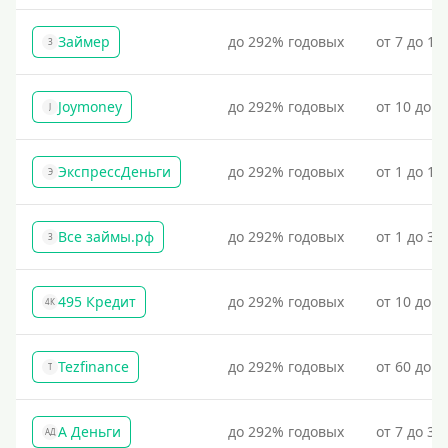
Займер
до 292% годовых
от 7 до 18
З
Joymoney
до 292% годовых
от 10 до 1
J
ЭкспрессДеньги
до 292% годовых
от 1 до 18
Э
Все займы.рф
до 292% годовых
от 1 до 30
З
495 Кредит
до 292% годовых
от 10 до 1
4К
Tezfinance
до 292% годовых
от 60 до 3
T
А Деньги
до 292% годовых
от 7 до 31
АД