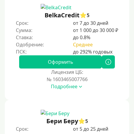
С 19 лет
С 20 лет
BelkaCredit
5
Срок:
от 7 до 30 дней
С 21 года
Сумма:
от 1 000 до 30 000 ₽
С 22 лет
Ставка:
до 0.8%
С 23 лет
Одобрение:
Среднее
С 25 лет
Оформить
Категории заемщиков
Лицензия ЦБ:
№ 1603465007766
Несовершеннолетним
Подробнее
Студентам
Для мужчин
Женский займ
Бери Беру
Мамам в декрете
5
Срок:
от 5 до 25 дней
Без прописки