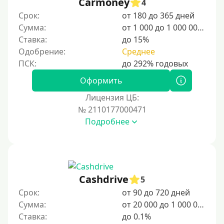
Carmoney
4
20000 руб
Срок:
от 180 до 365 дней
25000 руб
Сумма:
от 1 000 до 1 000 000 ₽
Ставка:
до 15%
30000 руб
Одобрение:
Среднее
30000 руб на год
35000 руб
Оформить
40000 руб
Лицензия ЦБ:
50000 руб
№ 2110177000471
Подробнее
60000 руб
70000 руб
80000 руб
90000 руб
Cashdrive
5
100000 руб
Срок:
от 90 до 720 дней
150000 руб
Сумма:
от 20 000 до 1 000 000 ₽
Ставка:
до 0.1%
200000 руб