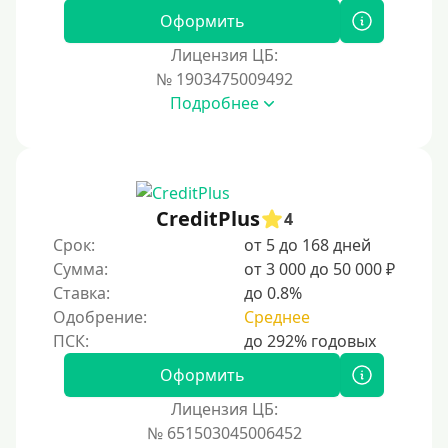
Оформить
Наличными
Лицензия ЦБ:
По телефону
№ 1903475009492
Через госуслуги
Подробнее
Без карты
На карту
На карту с нулевым балансом
CreditPlus
4
На дебетовую карту
Срок:
от 5 до 168 дней
На кредитную карту
Сумма:
от 3 000 до 50 000 ₽
На виртуальную карту
Ставка:
до 0.8%
Одобрение:
Среднее
На неименную карту
На именную карту
Оформить
На зарплатную карту
Лицензия ЦБ:
На чужую карту без отказа
№ 651503045006452