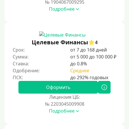
№ 1904067009295
На карту Кукуруза
Подробнее
Маэстро
Мир
Сбербанк
Целевые Финансы
4
Моментум (Momentum)
Срок:
от 7 до 168 дней
Через систему Контакт (Contact)
Сумма:
от 5 000 до 100 000 ₽
Золотая Корона
Ставка:
до 0.8%
Одобрение:
Среднее
Через систему быстрых платежей СБП
Способы получения
Оформить
Лицензия ЦБ:
Без активации сервиса
№ 2203045009908
Без участия банков
Подробнее
На сберкнижку
На дом срочно