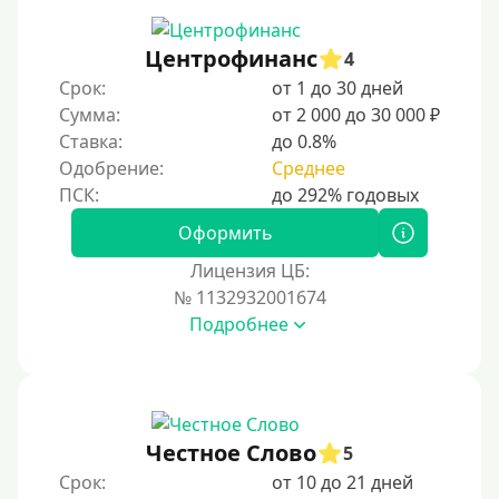
Не выходя из дома
Центрофинанс
4
Без посещения офиса
Срок:
от 1 до 30 дней
В офисе
Сумма:
от 2 000 до 30 000 ₽
В ломбарде
Ставка:
до 0.8%
Одобрение:
Среднее
Роботы займов
Онлайн на карту в Telegram
Оформить
Без списания денег с карты
Лицензия ЦБ:
Денежным переводом
№ 1132932001674
По СМС
Подробнее
На электронный кошелек
На Юмани (ЮMoney)
На Яндекс Деньги
Честное Слово
5
Без привязки карты
Срок:
от 10 до 21 дней
На Киви (Qiwi) кошелек