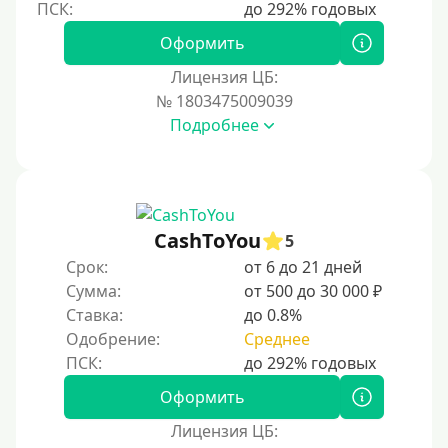
250000 руб
Оформить
300000 руб
Лицензия ЦБ:
500000 руб
№ 1803475009039
1000000 руб
Подробнее
Мини займы
На большую сумму
Карты банков и платежные системы
CashToYou
5
Срок:
от 6 до 21 дней
Мастеркард
Сумма:
от 500 до 30 000 ₽
Через Юнистрим (Unistream)
Ставка:
до 0.8%
Одобрение:
Среднее
На Вебмани
ВТБ
Оформить
Виза (Visa)
Лицензия ЦБ:
Тинькофф