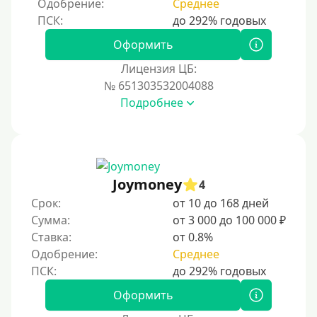
Одобрение:
Среднее
Процент
Под 1 %
Оформить
С пролонгацией (продлением)
Лицензия ЦБ:
№ 651303532004088
Под высокий процент
Подробнее
Без комиссии
В рассрочку
С ежемесячным платежом
Бесплатно
Joymoney
4
Под низкий процент
Срок:
от 10 до 168 дней
Сумма:
от 3 000 до 100 000 ₽
Без процентов
Ставка:
от 0.8%
Первый займ без процентов
Одобрение:
Среднее
Без процентов на 30 дней
Под 0 %
Оформить