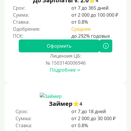
До Зарплаты v. 2.0
4
По ИНН
Срок:
от 7 до 365 дней
Сумма:
от 2 000 до 100 000 ₽
По загранпаспорту
Ставка:
от 0.8%
По военному билету
Одобрение:
Среднее
По водительскому удостоверению
По СНИЛСу
Оформить
Без СНИЛСа
Лицензия ЦБ:
№ 1503140006946
По паспорту
Подробнее
Без паспорта
По фото
Без фото
Без подтверждения дохода
Займер
4
Без справок и поручителей
Срок:
от 7 до 18 дней
Сумма:
от 2 000 до 30 000 ₽
Без посредников
Ставка:
от 0.8%