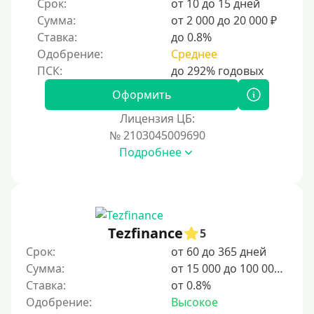
Срок:
от 10 до 15 дней
10 дней
Сумма:
от 2 000 до 20 000 ₽
2 недели
Ставка:
до 0.8%
15 дней
Одобрение:
Среднее
20 дней
21 день
Оформить
На месяц
Лицензия ЦБ:
№ 2103045009690
30 дней без процентов
Подробнее
2 месяца
60 дней
3 месяца
90 дней
Tezfinance
5
100 дней
Срок:
от 60 до 365 дней
Сумма:
от 15 000 до 100 000 ₽
4 месяца
Ставка:
от 0.8%
5 месяцев
Одобрение:
Высокое