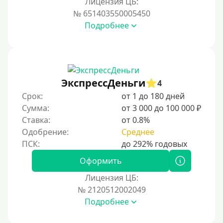
Лицензия ЦБ:
Условия
№ 651403550005450
Подробнее
С возможностью частичного погашения
Без страховок и комиссий
Со страховкой
Повторный
ЭкспрессДеньги
4
Срок:
от 1 до 180 дней
Надежные
Сумма:
от 3 000 до 100 000 ₽
Без обмана
Ставка:
от 0.8%
Без предоплат
Одобрение:
Среднее
Без электронной почты
С автоматическим одобрением
Оформить
Без номера телефона
Лицензия ЦБ:
№ 2120512002049
На телефон
Подробнее
Без платных услуг и подписок