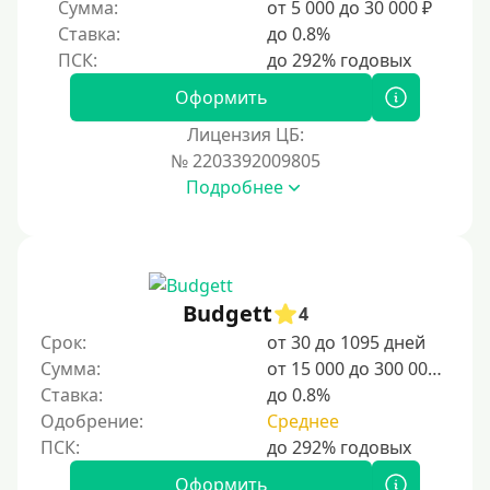
Сумма:
от 5 000 до 30 000 ₽
Без регистрации
Ставка:
до 0.8%
С временной регистрацией
Банкротам
Оформить
Без подтверждения личности
Лицензия ЦБ:
Пенсионерам
№ 2203392009805
Подробнее
Пенсионерам до 70 лет
Пенсионерам до 75 лет
Пенсионерам до 80 лет
Пенсионерам до 85 лет
Budgett
4
Безработным
Срок:
от 30 до 1095 дней
Сумма:
от 15 000 до 300 000 ₽
Даже бомжам
Ставка:
до 0.8%
Без указания места работы
Одобрение:
Среднее
Для иностранных граждан
Для иностранных граждан Украины
Оформить