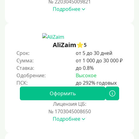
№ 2203045009821
За 2 минуты
Подробнее
За 3 минуты
За 5 минут
За 10 минут
За 15 минут
AliZaim
5
За час
Срок:
от 5 до 30 дней
Сумма:
от 1 000 до 30 000 ₽
Срочные
Ставка:
до 0.8%
Моментальные онлайн
Одобрение:
Высокое
Экспресс
В день обращения
Оформить
Лицензия ЦБ:
Возраст
№ 1703045008650
Подробнее
С 17 лет
С 18 лет