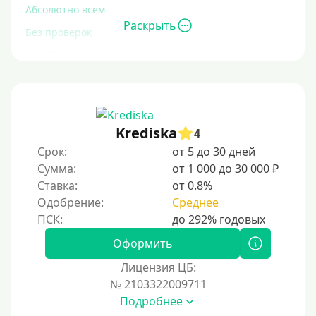
Абсолютно всем
Раскрыть
Без проверок
Со 100% одобрением
Без отказа
На карту без отказа
С просрочками
Krediska
4
Срок:
от 5 до 30 дней
Залог
Сумма:
от 1 000 до 30 000 ₽
Ставка:
от 0.8%
Под залог ПТС
Одобрение:
Среднее
Без залога
Под залог
Оформить
Под залог недвижимости
Лицензия ЦБ:
Под ПТС по доверенности
№ 2103322009711
Подробнее
Под ПТС мотоцикла