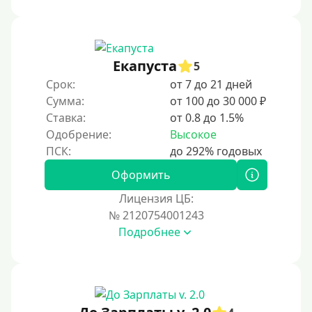
Под ПТС спецтехники
Под ПТС грузового автомобиля
Авто без ПТС
Екапуста
5
Срок:
от 7 до 21 дней
Цель
Сумма:
от 100 до 30 000 ₽
Ставка:
от 0.8 до 1.5%
На Новый Год
Одобрение:
Высокое
Для исправления кредитной истории
На погашение других займов
Оформить
До зарплаты
Лицензия ЦБ:
№ 2120754001243
Для ИП
Подробнее
Для бизнеса
Документы
Без документов