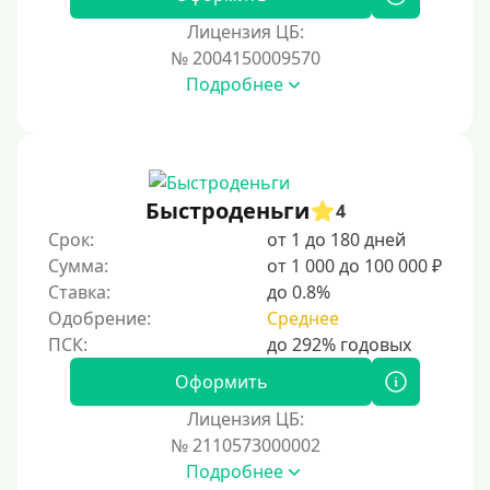
Для иностранных граждан Казахстана
Лицензия ЦБ:
Для иностранных граждан Кыргызстана
№ 2004150009570
Подробнее
Для иностранных граждан Таджикистана
Для иностранных граждан Белоруссии
Для иностранных граждан Армении
Для иностранных граждан Узбекистана
Быстроденьги
4
Для граждан СНГ
Срок:
от 1 до 180 дней
Сумма:
от 1 000 до 100 000 ₽
Сумма (рублей)
Ставка:
до 0.8%
Одобрение:
Среднее
100 руб
200 руб
Оформить
300 руб
Лицензия ЦБ:
400 руб
№ 2110573000002
Подробнее
500 руб