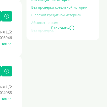
Без проверки кредитной истории
С плохой кредитной историей
Абсолютно всем
Раскрыть
Без проверок
ия ЦБ:
006946
Со 100% одобрением
бнее
Без отказа
На карту без отказа
С просрочками
Залог
Под залог ПТС
ия ЦБ:
004088
Без залога
бнее
Под залог