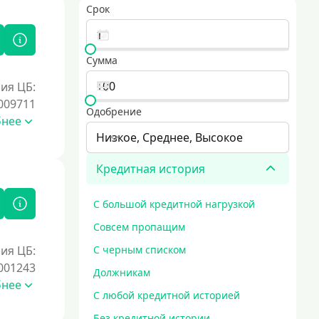
Срок
Сумма
ия ЦБ:
009711
Одобрение
бнее
Низкое, Среднее, Высокое
Кредитная история
С большой кредитной нагрузкой
Совсем пропащим
ия ЦБ:
С черным списком
001243
Должникам
бнее
С любой кредитной историей
Без кредитной истории