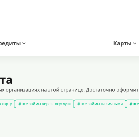
редиты
Карты
та
х организациях на этой странице. Достаточно оформить 
 карту
все займы через госуслуги
все займы наличными
все
новые займы
смс займ
все займы
все займы ночью
ярные займы
лучшие займы
подобрать займ
рейтинг займо