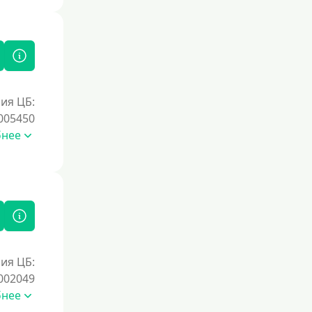
Под залог недвижимости
Под ПТС по доверенности
Под ПТС мотоцикла
Под ПТС спецтехники
Под ПТС грузового автомобиля
ия ЦБ:
Авто без ПТС
005450
бнее
Цель
На Новый Год
Для исправления кредитной истории
На погашение других займов
До зарплаты
ия ЦБ:
Для ИП
002049
бнее
Для бизнеса