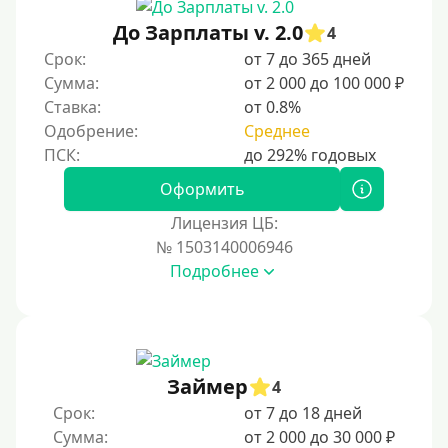
Без документов
До Зарплаты v. 2.0
4
По ИНН
Срок:
от 7 до 365 дней
Сумма:
от 2 000 до 100 000 ₽
По загранпаспорту
Ставка:
от 0.8%
По военному билету
Одобрение:
Среднее
По водительскому удостоверению
По СНИЛСу
Оформить
Без СНИЛСа
Лицензия ЦБ:
№ 1503140006946
По паспорту
Подробнее
Без паспорта
По фото
Без фото
Без подтверждения дохода
Займер
4
Без справок и поручителей
Срок:
от 7 до 18 дней
Сумма:
от 2 000 до 30 000 ₽
Без посредников