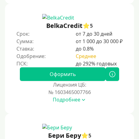
С 18 лет
С 19 лет
С 20 лет
BelkaCredit
5
Срок:
от 7 до 30 дней
С 21 года
Сумма:
от 1 000 до 30 000 ₽
С 22 лет
Ставка:
до 0.8%
С 23 лет
Одобрение:
Среднее
С 25 лет
Оформить
Категории заемщиков
Лицензия ЦБ:
№ 1603465007766
Несовершеннолетним
Подробнее
Студентам
Для мужчин
Женский займ
Бери Беру
Мамам в декрете
5