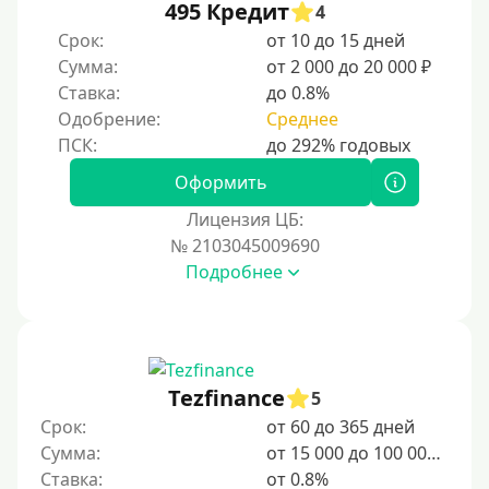
На неделю
495 Кредит
4
Срок:
от 10 до 15 дней
10 дней
Сумма:
от 2 000 до 20 000 ₽
2 недели
Ставка:
до 0.8%
15 дней
Одобрение:
Среднее
20 дней
21 день
Оформить
На месяц
Лицензия ЦБ:
№ 2103045009690
30 дней без процентов
Подробнее
2 месяца
60 дней
3 месяца
90 дней
Tezfinance
5
100 дней
Срок:
от 60 до 365 дней
Сумма:
от 15 000 до 100 000 ₽
4 месяца
Ставка:
от 0.8%