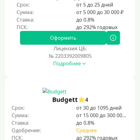
Срок:
от 5 до 25 дней
Без прописки
Сумма:
от 5 000 до 30 000 ₽
Без регистрации
Ставка:
до 0.8%
С временной регистрацией
Банкротам
Оформить
Без подтверждения личности
Лицензия ЦБ:
Пенсионерам
№ 2203392009805
Подробнее
Пенсионерам до 70 лет
Пенсионерам до 75 лет
Пенсионерам до 80 лет
Пенсионерам до 85 лет
Budgett
4
Безработным
Срок:
от 30 до 1095 дней
Сумма:
от 15 000 до 300 000 ₽
Даже бомжам
Ставка:
до 0.8%
Без указания места работы
Одобрение:
Среднее
Для иностранных граждан