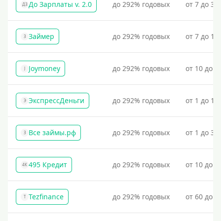
До Зарплаты v. 2.0
до 292% годовых
от 7 до 36
ДЗ
Займер
до 292% годовых
от 7 до 18
З
Joymoney
до 292% годовых
от 10 до 1
J
ЭкспрессДеньги
до 292% годовых
от 1 до 18
Э
Все займы.рф
до 292% годовых
от 1 до 30
З
495 Кредит
до 292% годовых
от 10 до 1
4К
Tezfinance
до 292% годовых
от 60 до 3
T