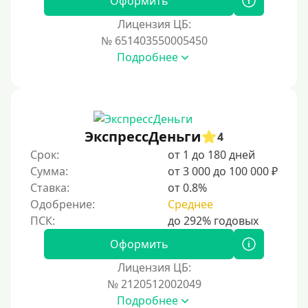
Оформить
Лицензия ЦБ:
Условия
№ 651403550005450
Подробнее
С возможностью частичного погашения
Без страховок и комиссий
Со страховкой
Повторный
ЭкспрессДеньги
4
Срок:
от 1 до 180 дней
Надежные
Сумма:
от 3 000 до 100 000 ₽
Без обмана
Ставка:
от 0.8%
Без предоплат
Одобрение:
Среднее
Без электронной почты
С автоматическим одобрением
Оформить
Без номера телефона
Лицензия ЦБ:
№ 2120512002049
На телефон
Подробнее