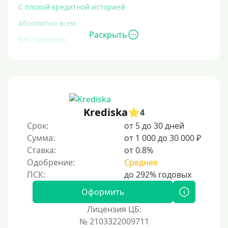
С плохой кредитной историей
Абсолютно всем
Раскрыть
Без проверок
Со 100% одобрением
Без отказа
На карту без отказа
С просрочками
Krediska
4
Срок:
от 5 до 30 дней
Залог
Сумма:
от 1 000 до 30 000 ₽
Ставка:
от 0.8%
Под залог ПТС
Одобрение:
Среднее
Без залога
Под залог
Оформить
Под залог недвижимости
Лицензия ЦБ:
Под ПТС по доверенности
№ 2103322009711