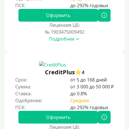
На банковский счет
Оформить
Наличными
Лицензия ЦБ:
По телефону
№ 1903475009492
Через госуслуги
Подробнее
Без карты
На карту
На карту с нулевым балансом
CreditPlus
4
На дебетовую карту
Срок:
от 5 до 168 дней
На кредитную карту
Сумма:
от 3 000 до 50 000 ₽
На виртуальную карту
Ставка:
до 0.8%
Одобрение:
Среднее
На неименную карту
На именную карту
Оформить
На зарплатную карту
Лицензия ЦБ:
На чужую карту без отказа