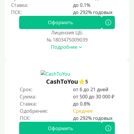
Ставка:
до 0.1%
200000 руб
250000 руб
Оформить
300000 руб
Лицензия ЦБ:
500000 руб
№ 1803475009039
1000000 руб
Подробнее
Мини займы
На большую сумму
Карты банков и платежные системы
CashToYou
5
Срок:
от 6 до 21 дней
Мастеркард
Сумма:
от 500 до 30 000 ₽
Через Юнистрим (Unistream)
Ставка:
до 0.8%
Одобрение:
Среднее
На Вебмани
ВТБ
Оформить
Виза (Visa)