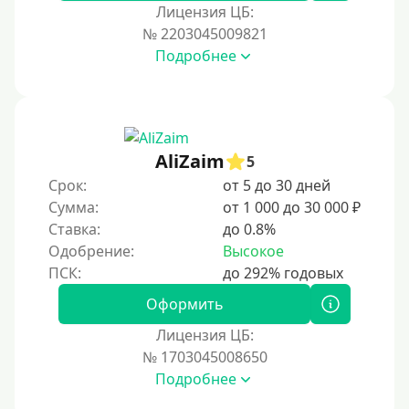
За 1 минуту
Лицензия ЦБ:
№ 2203045009821
За 2 минуты
Подробнее
За 3 минуты
За 5 минут
За 10 минут
За 15 минут
AliZaim
5
За час
Срок:
от 5 до 30 дней
Сумма:
от 1 000 до 30 000 ₽
Срочные
Ставка:
до 0.8%
Моментальные онлайн
Одобрение:
Высокое
Экспресс
В день обращения
Оформить
Лицензия ЦБ:
Возраст
№ 1703045008650
Подробнее
С 17 лет