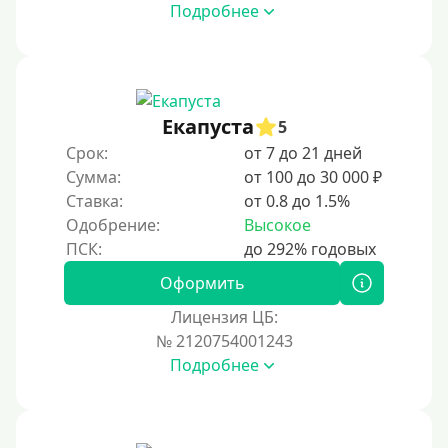
Подробнее
Под ПТС мотоцикла
Под ПТС спецтехники
Под ПТС грузового автомобиля
Авто без ПТС
Екапуста
5
Срок:
от 7 до 21 дней
Цель
Сумма:
от 100 до 30 000 ₽
Ставка:
от 0.8 до 1.5%
На Новый Год
Одобрение:
Высокое
Для исправления кредитной истории
На погашение других займов
Оформить
До зарплаты
Лицензия ЦБ:
№ 2120754001243
Для ИП
Подробнее
Для бизнеса
Документы