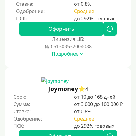
Ставка:
от 0.8%
Одобрение:
Среднее
Процент
Под 1 %
Оформить
С пролонгацией (продлением)
Лицензия ЦБ:
№ 651303532004088
Под высокий процент
Подробнее
Без комиссии
В рассрочку
С ежемесячным платежом
Бесплатно
Joymoney
4
Под низкий процент
Срок:
от 10 до 168 дней
Сумма:
от 3 000 до 100 000 ₽
Без процентов
Ставка:
от 0.8%
Первый займ без процентов
Одобрение:
Среднее
Без процентов на 30 дней
Под 0 %