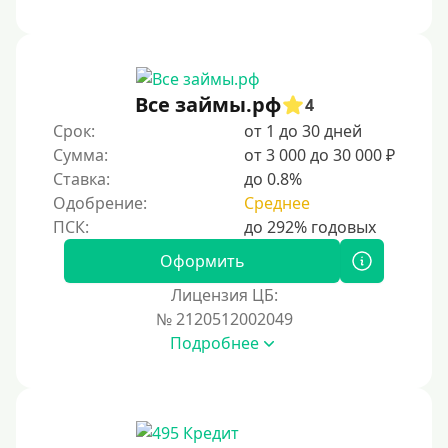
Без платных услуг и подписок
Без звонков и проверок
Онлайн круглосуточно
Ночью
Все займы.рф
4
На карту круглосуточно
Срок:
от 1 до 30 дней
Сумма:
от 3 000 до 30 000 ₽
24/7
Ставка:
до 0.8%
Деньги в долг
Одобрение:
Среднее
В долг на карту
Оформить
Срок
Лицензия ЦБ:
№ 2120512002049
1 день
Подробнее
2 дня
3 дня
5 дней