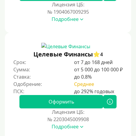
Лицензия ЦБ:
Тинькофф
№ 1904067009295
На карту Кукуруза
Подробнее
Маэстро
Мир
Сбербанк
Целевые Финансы
4
Моментум (Momentum)
Срок:
от 7 до 168 дней
Через систему Контакт (Contact)
Сумма:
от 5 000 до 100 000 ₽
Золотая Корона
Ставка:
до 0.8%
Одобрение:
Среднее
Через систему быстрых платежей СБП
Способы получения
Оформить
Лицензия ЦБ:
Без активации сервиса
№ 2203045009908
Без участия банков
Подробнее
На сберкнижку