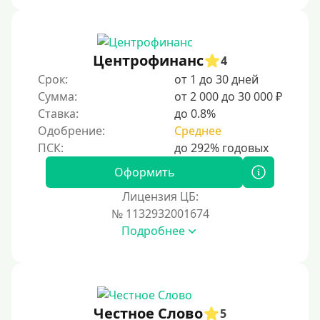
На дом срочно
Не выходя из дома
Центрофинанс
4
Без посещения офиса
Срок:
от 1 до 30 дней
В офисе
Сумма:
от 2 000 до 30 000 ₽
В ломбарде
Ставка:
до 0.8%
Одобрение:
Среднее
Роботы займов
Онлайн на карту в Telegram
Оформить
Без списания денег с карты
Лицензия ЦБ:
Денежным переводом
№ 1132932001674
По СМС
Подробнее
На электронный кошелек
На Юмани (ЮMoney)
На Яндекс Деньги
Честное Слово
5
Без привязки карты