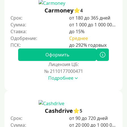
15000 руб
Carmoney
4
20000 руб
Срок:
от 180 до 365 дней
25000 руб
Сумма:
от 1 000 до 1 000 000 ₽
Ставка:
до 15%
30000 руб
Одобрение:
Среднее
30000 руб на год
35000 руб
Оформить
40000 руб
Лицензия ЦБ:
50000 руб
№ 2110177000471
Подробнее
60000 руб
70000 руб
80000 руб
90000 руб
Cashdrive
5
100000 руб
Срок:
от 90 до 720 дней
150000 руб
Сумма:
от 20 000 до 1 000 000 ₽