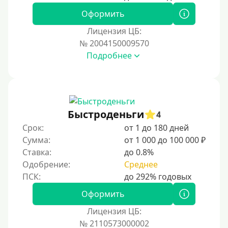
Для иностранных граждан Украины
Оформить
Для иностранных граждан Казахстана
Лицензия ЦБ:
Для иностранных граждан Кыргызстана
№ 2004150009570
Подробнее
Для иностранных граждан Таджикистана
Для иностранных граждан Белоруссии
Для иностранных граждан Армении
Для иностранных граждан Узбекистана
Быстроденьги
4
Для граждан СНГ
Срок:
от 1 до 180 дней
Сумма:
от 1 000 до 100 000 ₽
Сумма (рублей)
Ставка:
до 0.8%
Одобрение:
Среднее
100 руб
200 руб
Оформить
300 руб
Лицензия ЦБ:
400 руб
№ 2110573000002