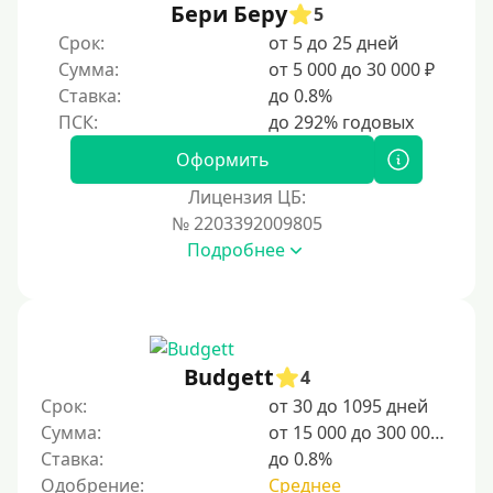
Бери Беру
Мамам в декрете
5
Срок:
от 5 до 25 дней
Без прописки
Сумма:
от 5 000 до 30 000 ₽
Без регистрации
Ставка:
до 0.8%
С временной регистрацией
Банкротам
Оформить
Без подтверждения личности
Лицензия ЦБ:
Пенсионерам
№ 2203392009805
Подробнее
Пенсионерам до 70 лет
Пенсионерам до 75 лет
Пенсионерам до 80 лет
Пенсионерам до 85 лет
Budgett
4
Безработным
Срок:
от 30 до 1095 дней
Сумма:
от 15 000 до 300 000 ₽
Даже бомжам
Ставка:
до 0.8%
Без указания места работы
Одобрение:
Среднее