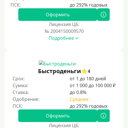
Для иностранных граждан
Для иностранных граждан Украины
Оформить
Для иностранных граждан Казахстана
Лицензия ЦБ:
Для иностранных граждан Кыргызстана
№ 2004150009570
Подробнее
Для иностранных граждан Таджикистана
Для иностранных граждан Белоруссии
Для иностранных граждан Армении
Для иностранных граждан Узбекистана
Быстроденьги
4
Для граждан СНГ
Срок:
от 1 до 180 дней
Сумма:
от 1 000 до 100 000 ₽
Сумма (рублей)
Ставка:
до 0.8%
Одобрение:
Среднее
100 руб
200 руб
Оформить
300 руб
Лицензия ЦБ: