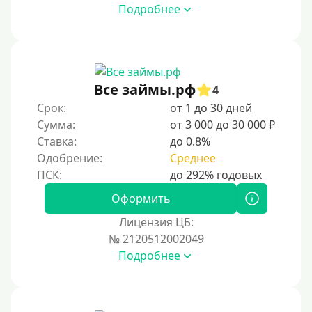
Подробнее
Без платных услуг и подписок
Без звонков и проверок
Онлайн круглосуточно
Ночью
Все займы.рф
4
На карту круглосуточно
Срок:
от 1 до 30 дней
Сумма:
от 3 000 до 30 000 ₽
24/7
Ставка:
до 0.8%
Деньги в долг
Одобрение:
Среднее
В долг на карту
Оформить
Срок
Лицензия ЦБ:
№ 2120512002049
1 день
Подробнее
2 дня
3 дня
5 дней