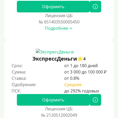
Под 0 %
Оформить
Лицензия ЦБ:
Условия
№ 651403550005450
Подробнее
С возможностью частичного погашения
Без страховок и комиссий
Со страховкой
Повторный
ЭкспрессДеньги
4
Срок:
от 1 до 180 дней
Надежные
Сумма:
от 3 000 до 100 000 ₽
Без обмана
Ставка:
от 0.8%
Без предоплат
Одобрение:
Среднее
Без электронной почты
С автоматическим одобрением
Оформить
Без номера телефона
Лицензия ЦБ:
№ 2120512002049
На телефон