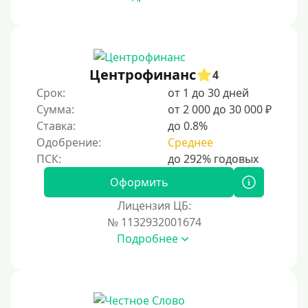
На сберкнижку
На дом срочно
Не выходя из дома
Центрофинанс
4
Без посещения офиса
Срок:
от 1 до 30 дней
В офисе
Сумма:
от 2 000 до 30 000 ₽
В ломбарде
Ставка:
до 0.8%
Одобрение:
Среднее
Роботы займов
Онлайн на карту в Telegram
Оформить
Без списания денег с карты
Лицензия ЦБ:
Денежным переводом
№ 1132932001674
По СМС
Подробнее
На электронный кошелек
На Юмани (ЮMoney)
На Яндекс Деньги