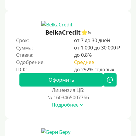
С 17 лет
С 18 лет
С 19 лет
С 20 лет
BelkaCredit
5
Срок:
от 7 до 30 дней
С 21 года
Сумма:
от 1 000 до 30 000 ₽
С 22 лет
Ставка:
до 0.8%
С 23 лет
Одобрение:
Среднее
С 25 лет
Оформить
Категории заемщиков
Лицензия ЦБ:
№ 1603465007766
Несовершеннолетним
Подробнее
Студентам
Для мужчин
Женский займ