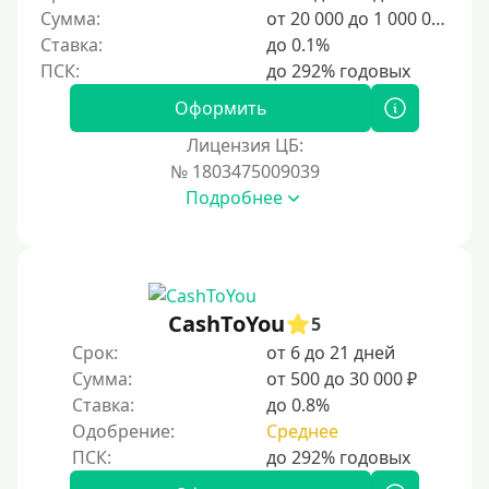
150000 руб
Сумма:
от 20 000 до 1 000 000 ₽
Ставка:
до 0.1%
200000 руб
250000 руб
Оформить
300000 руб
Лицензия ЦБ:
500000 руб
№ 1803475009039
1000000 руб
Подробнее
Мини займы
На большую сумму
Карты банков и платежные системы
CashToYou
5
Срок:
от 6 до 21 дней
Мастеркард
Сумма:
от 500 до 30 000 ₽
Через Юнистрим (Unistream)
Ставка:
до 0.8%
Одобрение:
Среднее
На Вебмани
ВТБ