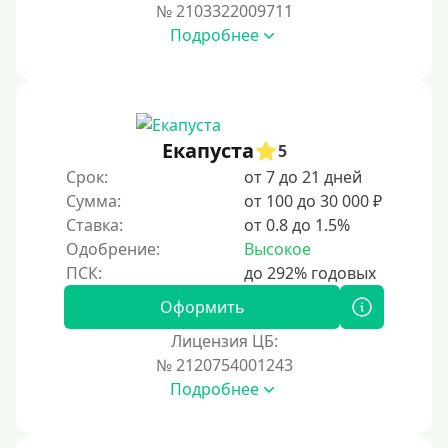
Под ПТС по доверенности
№ 2103322009711
Подробнее
Под ПТС мотоцикла
Под ПТС спецтехники
Под ПТС грузового автомобиля
Авто без ПТС
Екапуста
5
Срок:
от 7 до 21 дней
Цель
Сумма:
от 100 до 30 000 ₽
Ставка:
от 0.8 до 1.5%
На Новый Год
Одобрение:
Высокое
Для исправления кредитной истории
На погашение других займов
Оформить
До зарплаты
Лицензия ЦБ:
№ 2120754001243
Для ИП
Подробнее
Для бизнеса