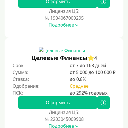
Оформить
Виза (Visa)
Лицензия ЦБ:
Тинькофф
№ 1904067009295
На карту Кукуруза
Подробнее
Маэстро
Мир
Сбербанк
Целевые Финансы
4
Моментум (Momentum)
Срок:
от 7 до 168 дней
Через систему Контакт (Contact)
Сумма:
от 5 000 до 100 000 ₽
Золотая Корона
Ставка:
до 0.8%
Одобрение:
Среднее
Через систему быстрых платежей СБП
Способы получения
Оформить
Лицензия ЦБ:
Без активации сервиса
№ 2203045009908
Без участия банков
Подробнее