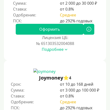
Сумма:
от 2 000 до 30 000 ₽
Без посредников
Ставка:
от 0.8%
Одобрение:
Среднее
Процент
Под 1 %
Оформить
С пролонгацией (продлением)
Лицензия ЦБ:
№ 651303532004088
Под высокий процент
Подробнее
Без комиссии
В рассрочку
С ежемесячным платежом
Бесплатно
Joymoney
4
Под низкий процент
Срок:
от 10 до 168 дней
Сумма:
от 3 000 до 100 000 ₽
Без процентов
Ставка:
от 0.8%
Первый займ без процентов
Одобрение:
Среднее
Без процентов на 30 дней