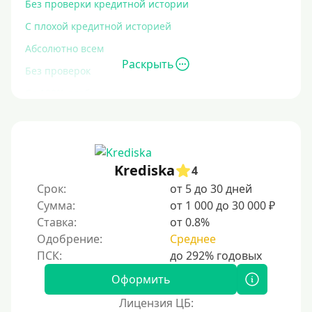
Без проверки кредитной истории
С плохой кредитной историей
Абсолютно всем
Раскрыть
Без проверок
Со 100% одобрением
Без отказа
На карту без отказа
С просрочками
Krediska
4
Срок:
от 5 до 30 дней
Залог
Сумма:
от 1 000 до 30 000 ₽
Ставка:
от 0.8%
Под залог ПТС
Одобрение:
Среднее
Без залога
Под залог
Оформить
Под залог недвижимости
Лицензия ЦБ: