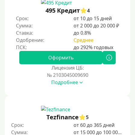
На неделю
495 Кредит
4
Срок:
от 10 до 15 дней
10 дней
Сумма:
от 2 000 до 20 000 ₽
2 недели
Ставка:
до 0.8%
15 дней
Одобрение:
Среднее
20 дней
21 день
Оформить
На месяц
Лицензия ЦБ:
№ 2103045009690
30 дней без процентов
Подробнее
2 месяца
60 дней
3 месяца
90 дней
Tezfinance
5
100 дней
Срок:
от 60 до 365 дней
Сумма:
от 15 000 до 100 000 ₽
4 месяца