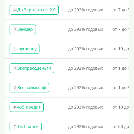
До Зарплаты v. 2.0
до 292% годовых
от 7 до 36
ДЗ
Займер
до 292% годовых
от 7 до 18
З
Joymoney
до 292% годовых
от 10 до 1
J
ЭкспрессДеньги
до 292% годовых
от 1 до 18
Э
Все займы.рф
до 292% годовых
от 1 до 30
З
495 Кредит
до 292% годовых
от 10 до 1
4К
Tezfinance
до 292% годовых
от 60 до 3
T