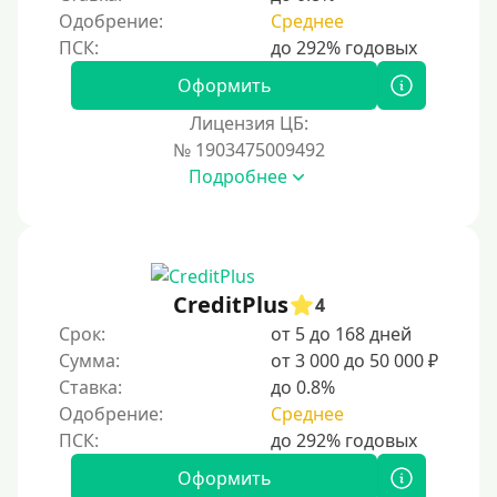
Одобрение:
Среднее
На Киви (Qiwi) кошелек без отказов
На банковский счет
Оформить
Наличными
Лицензия ЦБ:
По телефону
№ 1903475009492
Через госуслуги
Подробнее
Без карты
На карту
На карту с нулевым балансом
CreditPlus
4
На дебетовую карту
Срок:
от 5 до 168 дней
На кредитную карту
Сумма:
от 3 000 до 50 000 ₽
На виртуальную карту
Ставка:
до 0.8%
Одобрение:
Среднее
На неименную карту
На именную карту
Оформить
На зарплатную карту