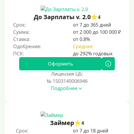
Документы
Без документов
До Зарплаты v. 2.0
4
По ИНН
Срок:
от 7 до 365 дней
Сумма:
от 2 000 до 100 000 ₽
По загранпаспорту
Ставка:
от 0.8%
По военному билету
Одобрение:
Среднее
По водительскому удостоверению
По СНИЛСу
Оформить
Без СНИЛСа
Лицензия ЦБ:
№ 1503140006946
По паспорту
Подробнее
Без паспорта
По фото
Без фото
Без подтверждения дохода
Займер
4
Без справок и поручителей
Срок:
от 7 до 18 дней