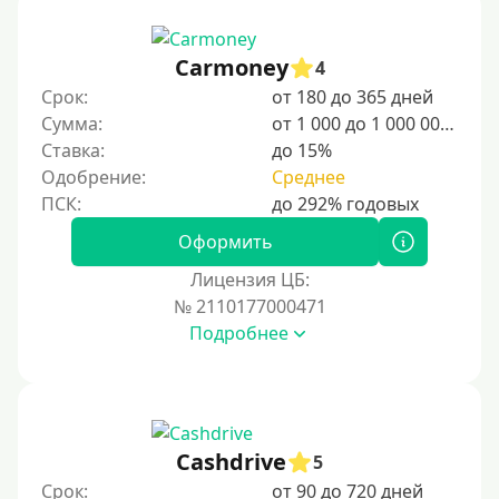
12000 руб
15000 руб
Carmoney
4
20000 руб
Срок:
от 180 до 365 дней
25000 руб
Сумма:
от 1 000 до 1 000 000 ₽
Ставка:
до 15%
30000 руб
Одобрение:
Среднее
30000 руб на год
35000 руб
Оформить
40000 руб
Лицензия ЦБ:
50000 руб
№ 2110177000471
Подробнее
60000 руб
70000 руб
80000 руб
90000 руб
Cashdrive
5
100000 руб
Срок:
от 90 до 720 дней