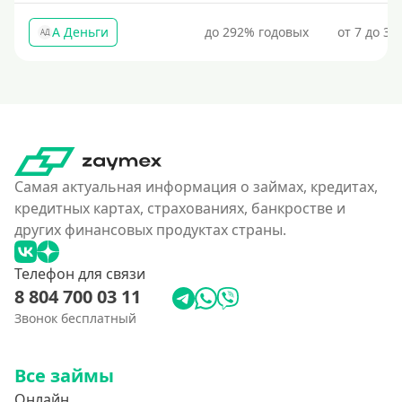
Под низкий процент
А Деньги
до 292% годовых
от 7 до 31
АД
Без процентов
Первый займ без процентов
Без процентов на 30 дней
Под 0 %
Условия
Самая актуальная информация о займах, кредитах,
кредитных картах, страхованиях, банкростве и
С возможностью частичного погашения
других финансовых продуктах страны.
Без страховок и комиссий
Телефон для связи
Со страховкой
8 804 700 03 11
Повторный
Звонок бесплатный
Надежные
Без обмана
Все займы
Без предоплат
Онлайн