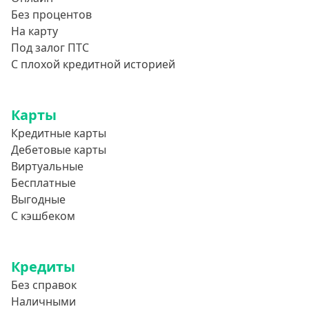
Без электронной почты
Без процентов
На карту
С автоматическим одобрением
Под залог ПТС
Без номера телефона
С плохой кредитной историей
На телефон
Без платных услуг и подписок
Карты
Без звонков и проверок
Кредитные карты
Онлайн круглосуточно
Дебетовые карты
Виртуальные
Ночью
Бесплатные
На карту круглосуточно
Выгодные
24/7
С кэшбеком
Деньги в долг
В долг на карту
Кредиты
Без справок
Срок
Наличными