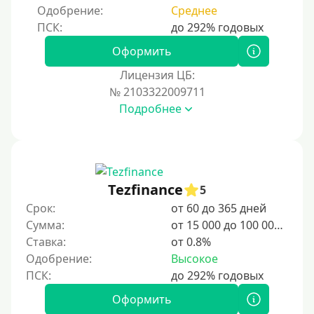
Под залог ПТС
Одобрение:
Среднее
Без залога
Под залог
Оформить
Под залог недвижимости
Лицензия ЦБ:
Под ПТС по доверенности
№ 2103322009711
Подробнее
Под ПТС мотоцикла
Под ПТС спецтехники
Под ПТС грузового автомобиля
Авто без ПТС
Tezfinance
5
Срок:
от 60 до 365 дней
Цель
Сумма:
от 15 000 до 100 000 ₽
Ставка:
от 0.8%
На Новый Год
Одобрение:
Высокое
Для исправления кредитной истории
На погашение других займов
Оформить