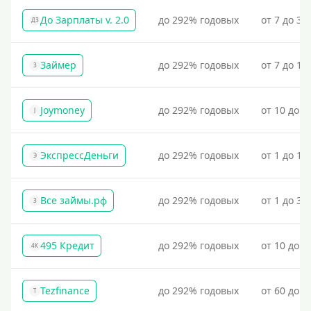
По фото
До Зарплаты v. 2.0
до 292% годовых
от 7 до 36
ДЗ
Без фото
Без подтверждения дохода
Займер
до 292% годовых
от 7 до 18
З
Без справок и поручителей
Без посредников
Joymoney
до 292% годовых
от 10 до 1
J
Процент
ЭкспрессДеньги
до 292% годовых
от 1 до 18
Э
Под 1 %
С пролонгацией (продлением)
Все займы.рф
до 292% годовых
от 1 до 30
З
Под высокий процент
Без комиссии
495 Кредит
до 292% годовых
от 10 до 1
4К
В рассрочку
С ежемесячным платежом
Tezfinance
до 292% годовых
от 60 до 3
T
Бесплатно