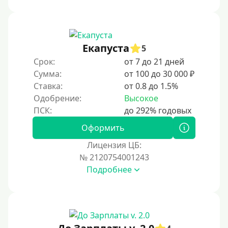
Под ПТС спецтехники
Под ПТС грузового автомобиля
Авто без ПТС
Екапуста
5
Срок:
от 7 до 21 дней
Цель
Сумма:
от 100 до 30 000 ₽
Ставка:
от 0.8 до 1.5%
На Новый Год
Одобрение:
Высокое
Для исправления кредитной истории
На погашение других займов
Оформить
До зарплаты
Лицензия ЦБ:
№ 2120754001243
Для ИП
Подробнее
Для бизнеса
Документы
Без документов