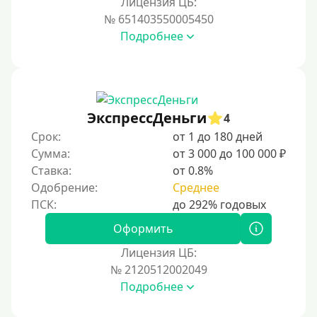
Лицензия ЦБ:
Условия
№ 651403550005450
Подробнее
С возможностью частичного погашения
Без страховок и комиссий
Со страховкой
Повторный
ЭкспрессДеньги
4
Срок:
от 1 до 180 дней
Надежные
Сумма:
от 3 000 до 100 000 ₽
Без обмана
Ставка:
от 0.8%
Без предоплат
Одобрение:
Среднее
Без электронной почты
С автоматическим одобрением
Оформить
Без номера телефона
Лицензия ЦБ:
№ 2120512002049
На телефон
Подробнее
Без платных услуг и подписок