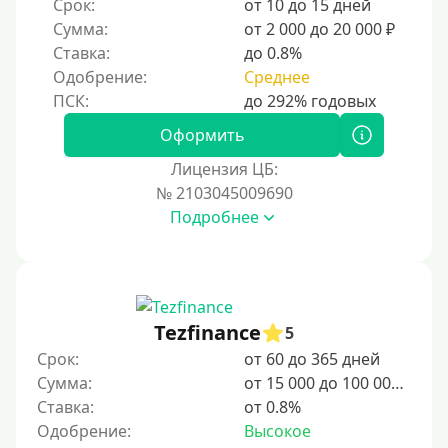
Срок:
от 10 до 15 дней
10 дней
Сумма:
от 2 000 до 20 000 ₽
2 недели
Ставка:
до 0.8%
15 дней
Одобрение:
Среднее
20 дней
21 день
Оформить
На месяц
Лицензия ЦБ:
№ 2103045009690
30 дней без процентов
Подробнее
2 месяца
60 дней
3 месяца
90 дней
Tezfinance
5
100 дней
Срок:
от 60 до 365 дней
Сумма:
от 15 000 до 100 000 ₽
4 месяца
Ставка:
от 0.8%
5 месяцев
Одобрение:
Высокое