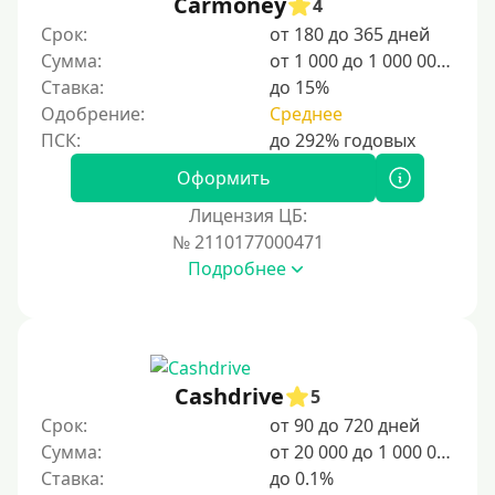
Carmoney
4
20000 руб
Срок:
от 180 до 365 дней
25000 руб
Сумма:
от 1 000 до 1 000 000 ₽
Ставка:
до 15%
30000 руб
Одобрение:
Среднее
30000 руб на год
35000 руб
Оформить
40000 руб
Лицензия ЦБ:
50000 руб
№ 2110177000471
Подробнее
60000 руб
70000 руб
80000 руб
90000 руб
Cashdrive
5
100000 руб
Срок:
от 90 до 720 дней
150000 руб
Сумма:
от 20 000 до 1 000 000 ₽
Ставка:
до 0.1%
200000 руб