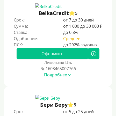
С 19 лет
С 20 лет
BelkaCredit
5
Срок:
от 7 до 30 дней
С 21 года
Сумма:
от 1 000 до 30 000 ₽
С 22 лет
Ставка:
до 0.8%
С 23 лет
Одобрение:
Среднее
С 25 лет
Оформить
Категории заемщиков
Лицензия ЦБ:
№ 1603465007766
Несовершеннолетним
Подробнее
Студентам
Для мужчин
Женский займ
Бери Беру
Мамам в декрете
5
Срок:
от 5 до 25 дней
Без прописки