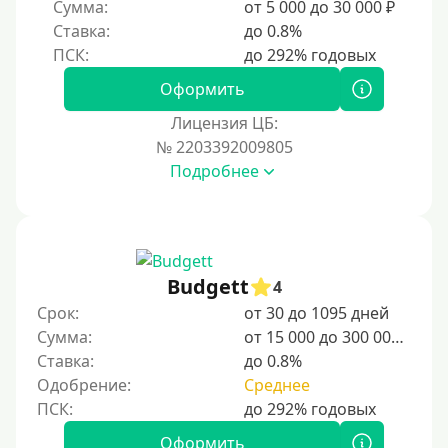
Сумма:
от 5 000 до 30 000 ₽
Без регистрации
Ставка:
до 0.8%
С временной регистрацией
Банкротам
Оформить
Без подтверждения личности
Лицензия ЦБ:
Пенсионерам
№ 2203392009805
Подробнее
Пенсионерам до 70 лет
Пенсионерам до 75 лет
Пенсионерам до 80 лет
Пенсионерам до 85 лет
Budgett
4
Безработным
Срок:
от 30 до 1095 дней
Сумма:
от 15 000 до 300 000 ₽
Даже бомжам
Ставка:
до 0.8%
Без указания места работы
Одобрение:
Среднее
Для иностранных граждан
Для иностранных граждан Украины
Оформить