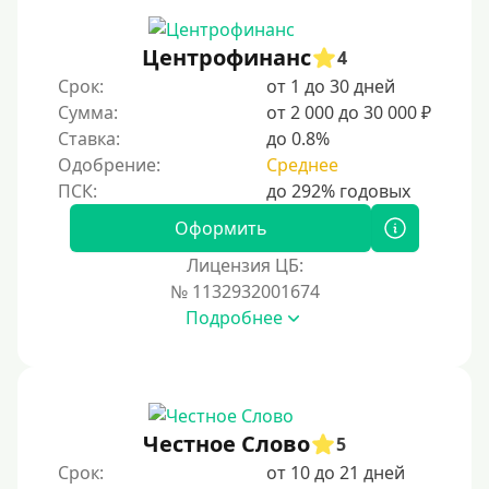
Не выходя из дома
Центрофинанс
4
Без посещения офиса
Срок:
от 1 до 30 дней
В офисе
Сумма:
от 2 000 до 30 000 ₽
В ломбарде
Ставка:
до 0.8%
Одобрение:
Среднее
Роботы займов
Онлайн на карту в Telegram
Оформить
Без списания денег с карты
Лицензия ЦБ:
Денежным переводом
№ 1132932001674
По СМС
Подробнее
На электронный кошелек
На Юмани (ЮMoney)
На Яндекс Деньги
Честное Слово
5
Без привязки карты
Срок:
от 10 до 21 дней
На Киви (Qiwi) кошелек