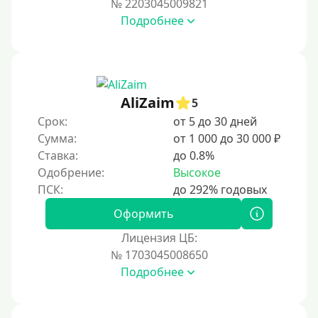
№ 2203045009821
За 2 минуты
Подробнее
За 3 минуты
За 5 минут
За 10 минут
За 15 минут
AliZaim
5
За час
Срок:
от 5 до 30 дней
Сумма:
от 1 000 до 30 000 ₽
Срочные
Ставка:
до 0.8%
Моментальные онлайн
Одобрение:
Высокое
Экспресс
В день обращения
Оформить
Лицензия ЦБ:
Возраст
№ 1703045008650
Подробнее
С 17 лет
С 18 лет