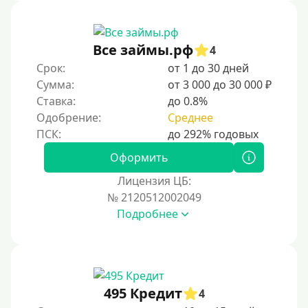
Без звонков и проверок
Онлайн круглосуточно
Ночью
Все займы.рф
4
На карту круглосуточно
Срок:
от 1 до 30 дней
Сумма:
от 3 000 до 30 000 ₽
24/7
Ставка:
до 0.8%
Деньги в долг
Одобрение:
Среднее
В долг на карту
Оформить
Срок
Лицензия ЦБ:
№ 2120512002049
1 день
Подробнее
2 дня
3 дня
5 дней
На неделю
495 Кредит
4