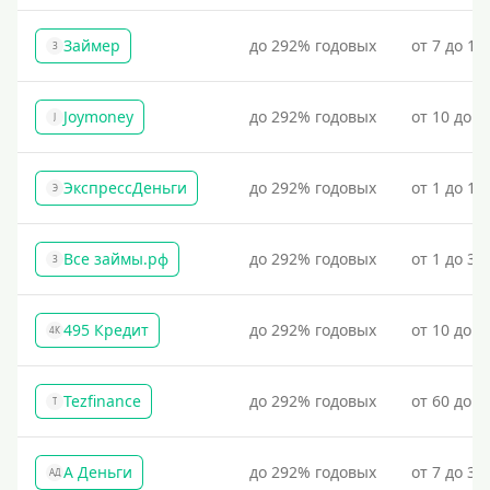
Займер
до 292% годовых
от 7 до 18
З
Joymoney
до 292% годовых
от 10 до 1
J
ЭкспрессДеньги
до 292% годовых
от 1 до 18
Э
Все займы.рф
до 292% годовых
от 1 до 30
З
495 Кредит
до 292% годовых
от 10 до 1
4К
Tezfinance
до 292% годовых
от 60 до 3
T
А Деньги
до 292% годовых
от 7 до 31
АД