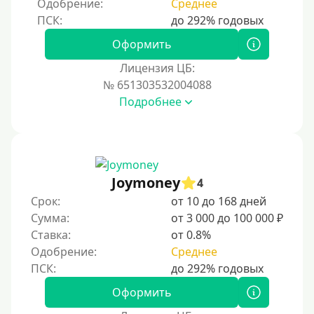
Одобрение:
Среднее
Процент
Под 1 %
Оформить
С пролонгацией (продлением)
Лицензия ЦБ:
№ 651303532004088
Под высокий процент
Подробнее
Без комиссии
В рассрочку
С ежемесячным платежом
Бесплатно
Joymoney
4
Под низкий процент
Срок:
от 10 до 168 дней
Сумма:
от 3 000 до 100 000 ₽
Без процентов
Ставка:
от 0.8%
Первый займ без процентов
Одобрение:
Среднее
Без процентов на 30 дней
Под 0 %
Оформить