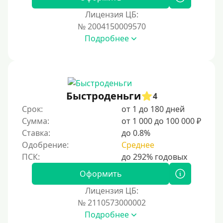
Для иностранных граждан Казахстана
Лицензия ЦБ:
Для иностранных граждан Кыргызстана
№ 2004150009570
Подробнее
Для иностранных граждан Таджикистана
Для иностранных граждан Белоруссии
Для иностранных граждан Армении
Для иностранных граждан Узбекистана
Быстроденьги
4
Для граждан СНГ
Срок:
от 1 до 180 дней
Сумма:
от 1 000 до 100 000 ₽
Сумма (рублей)
Ставка:
до 0.8%
Одобрение:
Среднее
100 руб
200 руб
Оформить
300 руб
Лицензия ЦБ:
400 руб
№ 2110573000002
Подробнее
500 руб