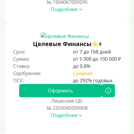
№ 1904067009295
На карту Кукуруза
Подробнее
Маэстро
Мир
Сбербанк
Целевые Финансы
4
Моментум (Momentum)
Срок:
от 7 до 168 дней
Через систему Контакт (Contact)
Сумма:
от 5 000 до 100 000 ₽
Золотая Корона
Ставка:
до 0.8%
Одобрение:
Среднее
Через систему быстрых платежей СБП
Способы получения
Оформить
Лицензия ЦБ:
Без активации сервиса
№ 2203045009908
Без участия банков
Подробнее
На сберкнижку
На дом срочно