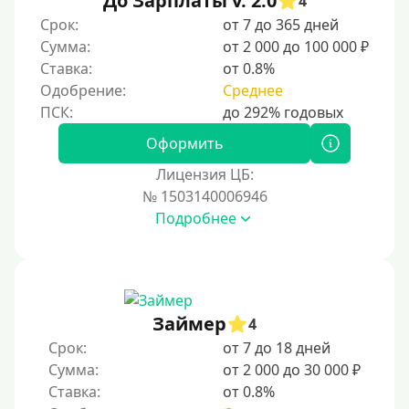
До Зарплаты v. 2.0
4
По ИНН
Срок:
от 7 до 365 дней
Сумма:
от 2 000 до 100 000 ₽
По загранпаспорту
Ставка:
от 0.8%
По военному билету
Одобрение:
Среднее
По водительскому удостоверению
По СНИЛСу
Оформить
Без СНИЛСа
Лицензия ЦБ:
№ 1503140006946
По паспорту
Подробнее
Без паспорта
По фото
Без фото
Без подтверждения дохода
Займер
4
Без справок и поручителей
Срок:
от 7 до 18 дней
Сумма:
от 2 000 до 30 000 ₽
Без посредников
Ставка:
от 0.8%