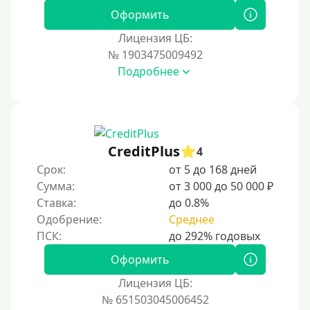
Оформить
Наличными
Лицензия ЦБ:
По телефону
№ 1903475009492
Через госуслуги
Подробнее
Без карты
На карту
На карту с нулевым балансом
CreditPlus
4
На дебетовую карту
Срок:
от 5 до 168 дней
На кредитную карту
Сумма:
от 3 000 до 50 000 ₽
На виртуальную карту
Ставка:
до 0.8%
Одобрение:
Среднее
На неименную карту
На именную карту
Оформить
На зарплатную карту
Лицензия ЦБ:
На чужую карту без отказа
№ 651503045006452