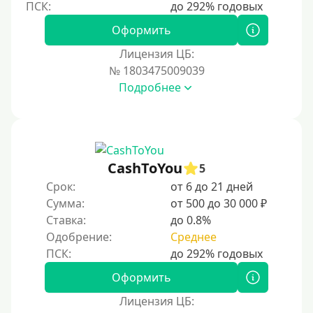
250000 руб
Оформить
300000 руб
Лицензия ЦБ:
500000 руб
№ 1803475009039
1000000 руб
Подробнее
Мини займы
На большую сумму
Карты банков и платежные системы
CashToYou
5
Срок:
от 6 до 21 дней
Мастеркард
Сумма:
от 500 до 30 000 ₽
Через Юнистрим (Unistream)
Ставка:
до 0.8%
Одобрение:
Среднее
На Вебмани
ВТБ
Оформить
Виза (Visa)
Лицензия ЦБ:
Тинькофф