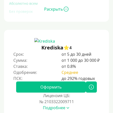
Абсолютно всем
Раскрыть
Без проверок
Со 100% одобрением
Без отказа
На карту без отказа
С просрочками
Krediska
4
Срок:
от 5 до 30 дней
Залог
Сумма:
от 1 000 до 30 000 ₽
Ставка:
от 0.8%
Под залог ПТС
Одобрение:
Среднее
Без залога
Под залог
Оформить
Под залог недвижимости
Лицензия ЦБ:
Под ПТС по доверенности
№ 2103322009711
Подробнее
Под ПТС мотоцикла