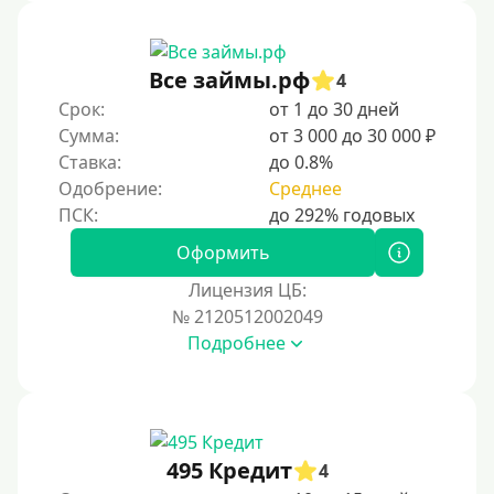
Без звонков и проверок
Онлайн круглосуточно
Ночью
Все займы.рф
4
На карту круглосуточно
Срок:
от 1 до 30 дней
Сумма:
от 3 000 до 30 000 ₽
24/7
Ставка:
до 0.8%
Деньги в долг
Одобрение:
Среднее
В долг на карту
Оформить
Срок
Лицензия ЦБ:
№ 2120512002049
1 день
Подробнее
2 дня
3 дня
5 дней
На неделю
495 Кредит
4