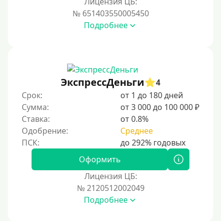
Лицензия ЦБ:
Условия
№ 651403550005450
Подробнее
С возможностью частичного погашения
Без страховок и комиссий
Со страховкой
Повторный
ЭкспрессДеньги
4
Срок:
от 1 до 180 дней
Надежные
Сумма:
от 3 000 до 100 000 ₽
Без обмана
Ставка:
от 0.8%
Без предоплат
Одобрение:
Среднее
Без электронной почты
С автоматическим одобрением
Оформить
Без номера телефона
Лицензия ЦБ:
№ 2120512002049
На телефон
Подробнее
Без платных услуг и подписок