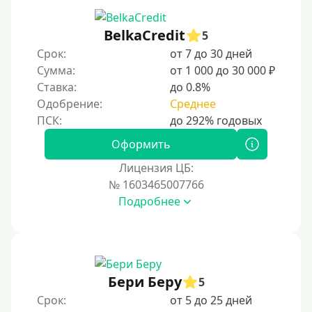
С 19 лет
С 20 лет
BelkaCredit
5
Срок:
от 7 до 30 дней
С 21 года
Сумма:
от 1 000 до 30 000 ₽
С 22 лет
Ставка:
до 0.8%
С 23 лет
Одобрение:
Среднее
С 25 лет
Оформить
Категории заемщиков
Лицензия ЦБ:
№ 1603465007766
Несовершеннолетним
Подробнее
Студентам
Для мужчин
Женский займ
Бери Беру
Мамам в декрете
5
Срок:
от 5 до 25 дней
Без прописки