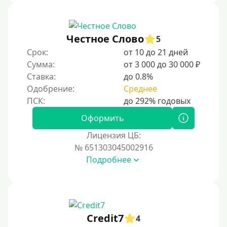
Не выходя из дома
Без посещения офиса
Честное Слово
5
В офисе
Срок:
от 10 до 21 дней
В ломбарде
Сумма:
от 3 000 до 30 000 ₽
Ставка:
до 0.8%
Роботы займов
Одобрение:
Среднее
Онлайн на карту в Telegram
Без списания денег с карты
Оформить
Денежным переводом
Лицензия ЦБ:
По СМС
№ 651303045002916
Подробнее
На электронный кошелек
На Юмани (ЮMoney)
На Яндекс Деньги
Без привязки карты
Credit7
4
На Киви (Qiwi) кошелек