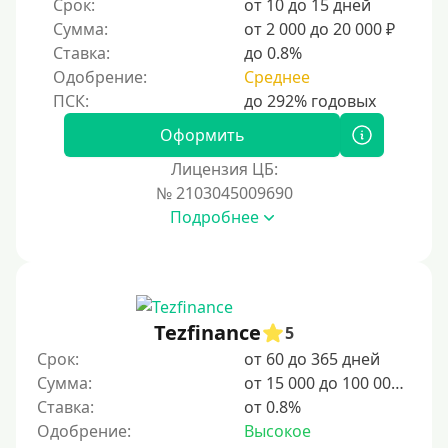
Срок:
от 10 до 15 дней
10 дней
Сумма:
от 2 000 до 20 000 ₽
2 недели
Ставка:
до 0.8%
15 дней
Одобрение:
Среднее
20 дней
21 день
Оформить
На месяц
Лицензия ЦБ:
№ 2103045009690
30 дней без процентов
Подробнее
2 месяца
60 дней
3 месяца
90 дней
Tezfinance
5
100 дней
Срок:
от 60 до 365 дней
Сумма:
от 15 000 до 100 000 ₽
4 месяца
Ставка:
от 0.8%
5 месяцев
Одобрение:
Высокое