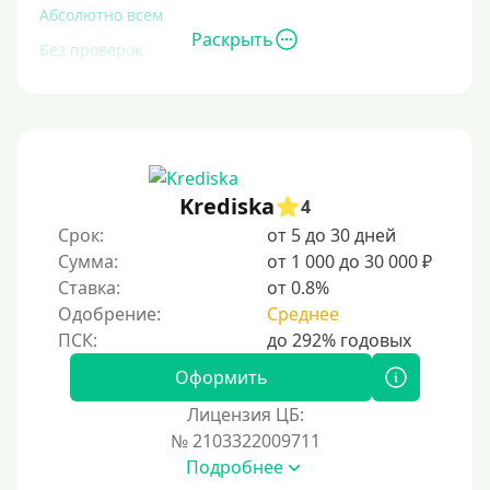
Абсолютно всем
Раскрыть
Без проверок
Со 100% одобрением
Без отказа
На карту без отказа
С просрочками
Krediska
4
Срок:
от 5 до 30 дней
Залог
Сумма:
от 1 000 до 30 000 ₽
Ставка:
от 0.8%
Под залог ПТС
Одобрение:
Среднее
Без залога
Под залог
Оформить
Под залог недвижимости
Лицензия ЦБ:
Под ПТС по доверенности
№ 2103322009711
Подробнее
Под ПТС мотоцикла