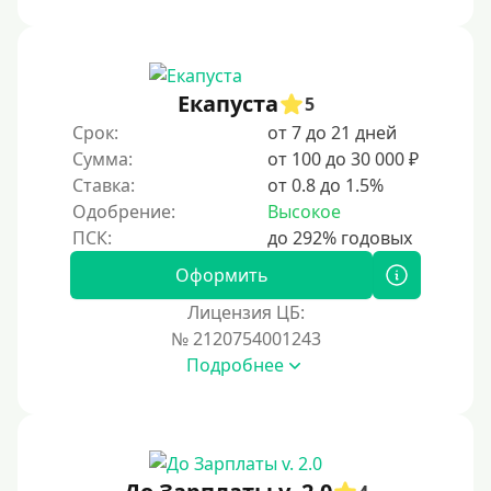
Под ПТС спецтехники
Под ПТС грузового автомобиля
Авто без ПТС
Екапуста
5
Срок:
от 7 до 21 дней
Цель
Сумма:
от 100 до 30 000 ₽
Ставка:
от 0.8 до 1.5%
На Новый Год
Одобрение:
Высокое
Для исправления кредитной истории
На погашение других займов
Оформить
До зарплаты
Лицензия ЦБ:
№ 2120754001243
Для ИП
Подробнее
Для бизнеса
Документы
Без документов