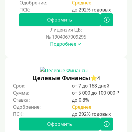
Одобрение:
Среднее
250000 руб
300000 руб
Оформить
500000 руб
Лицензия ЦБ:
1000000 руб
№ 1904067009295
Подробнее
Мини займы
На большую сумму
Карты банков и платежные системы
Целевые Финансы
4
Мастеркард
Срок:
от 7 до 168 дней
Через Юнистрим (Unistream)
Сумма:
от 5 000 до 100 000 ₽
Ставка:
до 0.8%
На Вебмани
Одобрение:
Среднее
ВТБ
Виза (Visa)
Оформить
Тинькофф