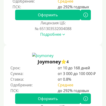
Одобрение:
Среднее
Процент
Под 1 %
Оформить
С пролонгацией (продлением)
Лицензия ЦБ:
№ 651303532004088
Под высокий процент
Подробнее
Без комиссии
В рассрочку
С ежемесячным платежом
Бесплатно
Joymoney
4
Под низкий процент
Срок:
от 10 до 168 дней
Сумма:
от 3 000 до 100 000 ₽
Без процентов
Ставка:
от 0.8%
Первый займ без процентов
Одобрение:
Среднее
Без процентов на 30 дней
Под 0 %
Оформить