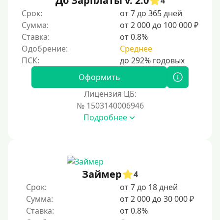
До Зарплаты v. 2.0
4
По ИНН
Срок:
от 7 до 365 дней
Сумма:
от 2 000 до 100 000 ₽
По загранпаспорту
Ставка:
от 0.8%
По военному билету
Одобрение:
Среднее
По водительскому удостоверению
По СНИЛСу
Оформить
Без СНИЛСа
Лицензия ЦБ:
№ 1503140006946
По паспорту
Подробнее
Без паспорта
По фото
Без фото
Без подтверждения дохода
Займер
4
Без справок и поручителей
Срок:
от 7 до 18 дней
Сумма:
от 2 000 до 30 000 ₽
Без посредников
Ставка:
от 0.8%