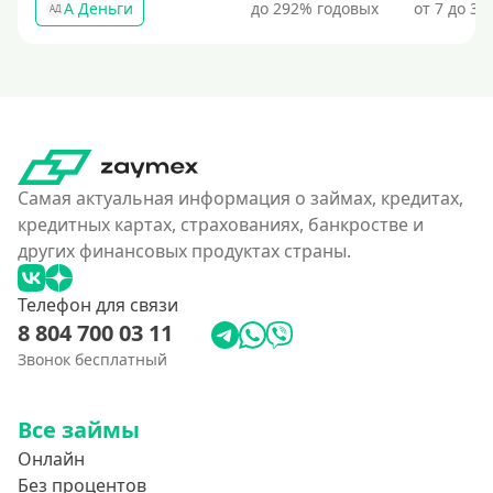
А Деньги
до 292% годовых
от 7 до 31
АД
Самая актуальная информация о займах, кредитах,
кредитных картах, страхованиях, банкростве и
других финансовых продуктах страны.
Телефон для связи
8 804 700 03 11
Звонок бесплатный
Все займы
Онлайн
Без процентов