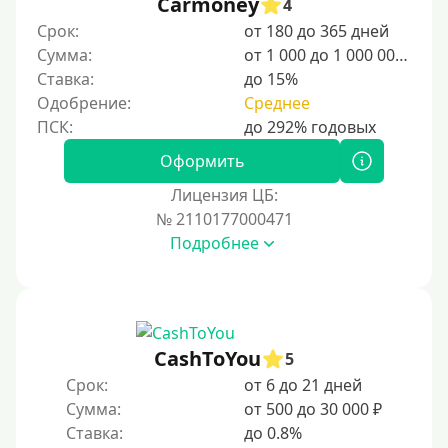
Carmoney
4
20000 руб
Срок:
от 180 до 365 дней
25000 руб
Сумма:
от 1 000 до 1 000 000 ₽
Ставка:
до 15%
30000 руб
Одобрение:
Среднее
30000 руб на год
35000 руб
Оформить
40000 руб
Лицензия ЦБ:
50000 руб
№ 2110177000471
Подробнее
60000 руб
70000 руб
80000 руб
90000 руб
CashToYou
5
100000 руб
Срок:
от 6 до 21 дней
150000 руб
Сумма:
от 500 до 30 000 ₽
Ставка:
до 0.8%
200000 руб