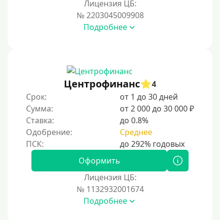
Лицензия ЦБ:
На карту Кукуруза
№ 2203045009908
Подробнее
Маэстро
Мир
Сбербанк
Моментум (Momentum)
Центрофинанс
4
Через систему Контакт (Contact)
Срок:
от 1 до 30 дней
Золотая Корона
Сумма:
от 2 000 до 30 000 ₽
Ставка:
до 0.8%
Через систему быстрых платежей СБП
Одобрение:
Среднее
Способы получения
Оформить
Без активации сервиса
Лицензия ЦБ:
Без участия банков
№ 1132932001674
Подробнее
На сберкнижку
На дом срочно