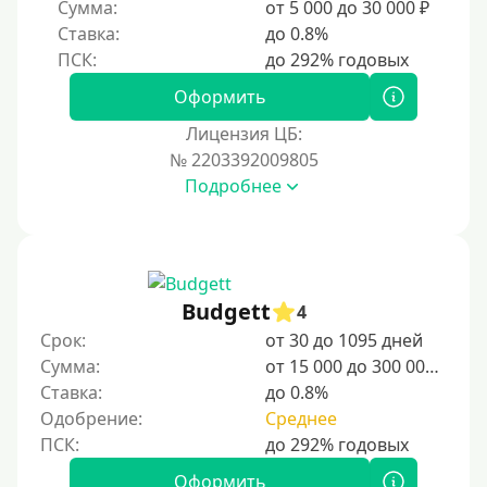
Сумма:
от 5 000 до 30 000 ₽
Без регистрации
Ставка:
до 0.8%
С временной регистрацией
Банкротам
Оформить
Без подтверждения личности
Лицензия ЦБ:
Пенсионерам
№ 2203392009805
Подробнее
Пенсионерам до 70 лет
Пенсионерам до 75 лет
Пенсионерам до 80 лет
Пенсионерам до 85 лет
Budgett
4
Безработным
Срок:
от 30 до 1095 дней
Сумма:
от 15 000 до 300 000 ₽
Даже бомжам
Ставка:
до 0.8%
Без указания места работы
Одобрение:
Среднее
Для иностранных граждан
Для иностранных граждан Украины
Оформить