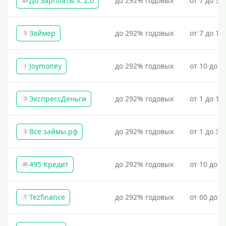
До Зарплаты v. 2.0
до 292% годовых
от 7 до 36
ДЗ
Займер
до 292% годовых
от 7 до 18
З
Joymoney
до 292% годовых
от 10 до 1
J
ЭкспрессДеньги
до 292% годовых
от 1 до 18
Э
Все займы.рф
до 292% годовых
от 1 до 30
З
495 Кредит
до 292% годовых
от 10 до 1
4К
Tezfinance
до 292% годовых
от 60 до 3
T