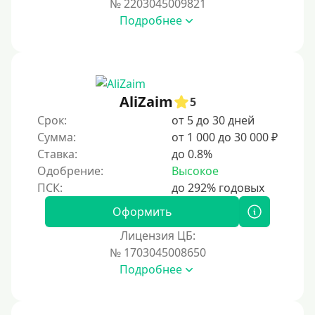
№ 2203045009821
За 2 минуты
Подробнее
За 3 минуты
За 5 минут
За 10 минут
За 15 минут
AliZaim
5
За час
Срок:
от 5 до 30 дней
Сумма:
от 1 000 до 30 000 ₽
Срочные
Ставка:
до 0.8%
Моментальные онлайн
Одобрение:
Высокое
Экспресс
В день обращения
Оформить
Лицензия ЦБ:
Возраст
№ 1703045008650
Подробнее
С 17 лет
С 18 лет