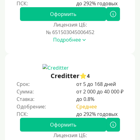
Наличными
Оформить
По телефону
Лицензия ЦБ:
Через госуслуги
№ 651503045006452
Без карты
Подробнее
На карту
На карту с нулевым балансом
На дебетовую карту
Creditter
4
На кредитную карту
Срок:
от 5 до 168 дней
На виртуальную карту
Сумма:
от 2 000 до 40 000 ₽
Ставка:
до 0.8%
На неименную карту
Одобрение:
Среднее
На именную карту
На зарплатную карту
Оформить
На чужую карту без отказа
Лицензия ЦБ: