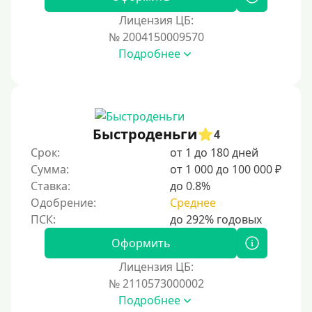
Для иностранных граждан Казахстана
Лицензия ЦБ:
Для иностранных граждан Кыргызстана
№ 2004150009570
Подробнее
Для иностранных граждан Таджикистана
Для иностранных граждан Белоруссии
Для иностранных граждан Армении
Для иностранных граждан Узбекистана
Быстроденьги
4
Для граждан СНГ
Срок:
от 1 до 180 дней
Сумма:
от 1 000 до 100 000 ₽
Сумма (рублей)
Ставка:
до 0.8%
Одобрение:
Среднее
100 руб
200 руб
Оформить
300 руб
Лицензия ЦБ:
400 руб
№ 2110573000002
Подробнее
500 руб