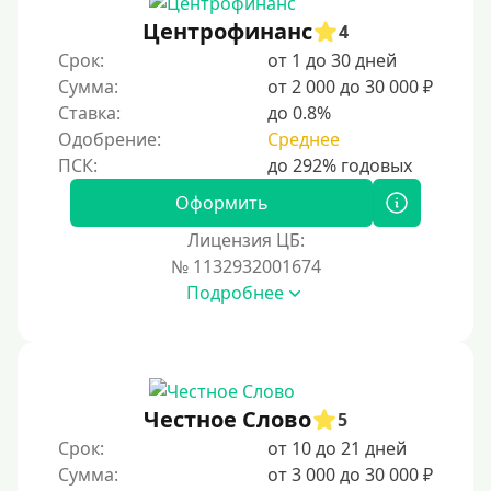
Не выходя из дома
Центрофинанс
4
Без посещения офиса
Срок:
от 1 до 30 дней
В офисе
Сумма:
от 2 000 до 30 000 ₽
В ломбарде
Ставка:
до 0.8%
Одобрение:
Среднее
Роботы займов
Онлайн на карту в Telegram
Оформить
Без списания денег с карты
Лицензия ЦБ:
Денежным переводом
№ 1132932001674
По СМС
Подробнее
На электронный кошелек
На Юмани (ЮMoney)
На Яндекс Деньги
Честное Слово
5
Без привязки карты
Срок:
от 10 до 21 дней
На Киви (Qiwi) кошелек
Сумма:
от 3 000 до 30 000 ₽