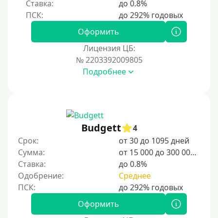
Ставка:
до 0.8%
С временной регистрацией
Банкротам
Оформить
Без подтверждения личности
Лицензия ЦБ:
Пенсионерам
№ 2203392009805
Подробнее
Пенсионерам до 70 лет
Пенсионерам до 75 лет
Пенсионерам до 80 лет
Пенсионерам до 85 лет
Budgett
4
Безработным
Срок:
от 30 до 1095 дней
Сумма:
от 15 000 до 300 000 ₽
Даже бомжам
Ставка:
до 0.8%
Без указания места работы
Одобрение:
Среднее
Для иностранных граждан
Для иностранных граждан Украины
Оформить
Для иностранных граждан Казахстана