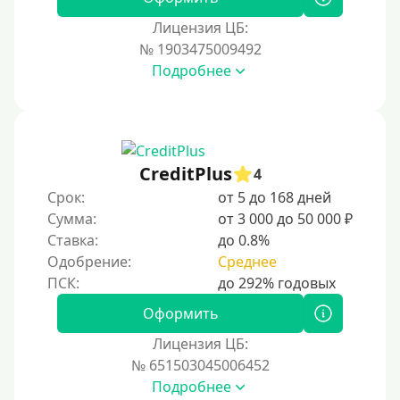
Наличными
Лицензия ЦБ:
По телефону
№ 1903475009492
Через госуслуги
Подробнее
Без карты
На карту
На карту с нулевым балансом
CreditPlus
4
На дебетовую карту
Срок:
от 5 до 168 дней
На кредитную карту
Сумма:
от 3 000 до 50 000 ₽
На виртуальную карту
Ставка:
до 0.8%
Одобрение:
Среднее
На неименную карту
На именную карту
Оформить
На зарплатную карту
Лицензия ЦБ:
На чужую карту без отказа
№ 651503045006452
Подробнее
Похожие МФО