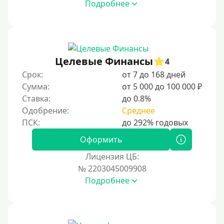
На карту Кукуруза
Подробнее
Маэстро
Мир
Сбербанк
Целевые Финансы
4
Моментум (Momentum)
Срок:
от 7 до 168 дней
Через систему Контакт (Contact)
Сумма:
от 5 000 до 100 000 ₽
Золотая Корона
Ставка:
до 0.8%
Одобрение:
Среднее
Через систему быстрых платежей СБП
Способы получения
Оформить
Лицензия ЦБ:
Без активации сервиса
№ 2203045009908
Без участия банков
Подробнее
На сберкнижку
На дом срочно