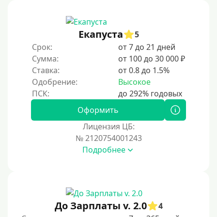
Под ПТС грузового автомобиля
Авто без ПТС
Екапуста
5
Срок:
от 7 до 21 дней
Цель
Сумма:
от 100 до 30 000 ₽
Ставка:
от 0.8 до 1.5%
На Новый Год
Одобрение:
Высокое
Для исправления кредитной истории
На погашение других займов
Оформить
До зарплаты
Лицензия ЦБ:
№ 2120754001243
Для ИП
Подробнее
Для бизнеса
Документы
Без документов
До Зарплаты v. 2.0
4