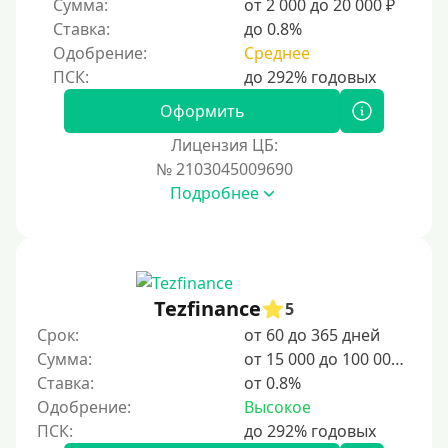
Сумма:
от 2 000 до 20 000 ₽
2 недели
Ставка:
до 0.8%
15 дней
Одобрение:
Среднее
20 дней
21 день
Оформить
На месяц
Лицензия ЦБ:
№ 2103045009690
30 дней без процентов
Подробнее
2 месяца
60 дней
3 месяца
90 дней
Tezfinance
5
100 дней
Срок:
от 60 до 365 дней
Сумма:
от 15 000 до 100 000 ₽
4 месяца
Ставка:
от 0.8%
5 месяцев
Одобрение:
Высокое
На полгода