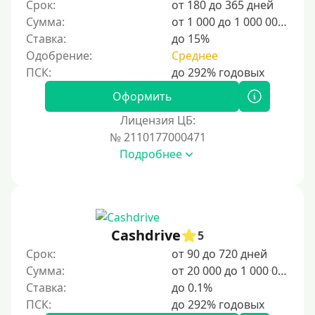
Срок:
от 180 до 365 дней
25000 руб
Сумма:
от 1 000 до 1 000 000 ₽
Ставка:
до 15%
30000 руб
Одобрение:
Среднее
30000 руб на год
35000 руб
Оформить
40000 руб
Лицензия ЦБ:
50000 руб
№ 2110177000471
Подробнее
60000 руб
70000 руб
80000 руб
90000 руб
Cashdrive
5
100000 руб
Срок:
от 90 до 720 дней
150000 руб
Сумма:
от 20 000 до 1 000 000 ₽
Ставка:
до 0.1%
200000 руб
250000 руб