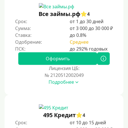
Онлайн круглосуточно
Ночью
Все займы.рф
4
На карту круглосуточно
Срок:
от 1 до 30 дней
Сумма:
от 3 000 до 30 000 ₽
24/7
Ставка:
до 0.8%
Деньги в долг
Одобрение:
Среднее
В долг на карту
Оформить
Срок
Лицензия ЦБ:
№ 2120512002049
1 день
Подробнее
2 дня
3 дня
5 дней
На неделю
495 Кредит
4
Срок:
от 10 до 15 дней
10 дней