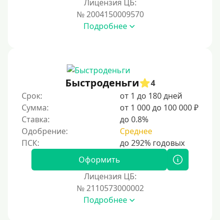
Лицензия ЦБ:
Для иностранных граждан Кыргызстана
№ 2004150009570
Подробнее
Для иностранных граждан Таджикистана
Для иностранных граждан Белоруссии
Для иностранных граждан Армении
Для иностранных граждан Узбекистана
Быстроденьги
4
Для граждан СНГ
Срок:
от 1 до 180 дней
Сумма:
от 1 000 до 100 000 ₽
Сумма (рублей)
Ставка:
до 0.8%
Одобрение:
Среднее
100 руб
200 руб
Оформить
300 руб
Лицензия ЦБ:
400 руб
№ 2110573000002
Подробнее
500 руб
1000 руб