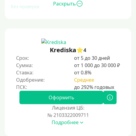
Раскрыть
Без проверок
Со 100% одобрением
Без отказа
На карту без отказа
С просрочками
Krediska
4
Срок:
от 5 до 30 дней
Залог
Сумма:
от 1 000 до 30 000 ₽
Ставка:
от 0.8%
Под залог ПТС
Одобрение:
Среднее
Без залога
Под залог
Оформить
Под залог недвижимости
Лицензия ЦБ:
Под ПТС по доверенности
№ 2103322009711
Подробнее
Под ПТС мотоцикла
Под ПТС спецтехники