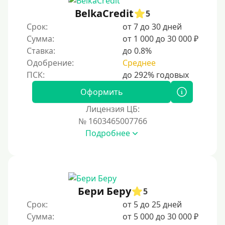
С 20 лет
BelkaCredit
5
Срок:
от 7 до 30 дней
С 21 года
Сумма:
от 1 000 до 30 000 ₽
С 22 лет
Ставка:
до 0.8%
С 23 лет
Одобрение:
Среднее
С 25 лет
Оформить
Категории заемщиков
Лицензия ЦБ:
№ 1603465007766
Несовершеннолетним
Подробнее
Студентам
Для мужчин
Женский займ
Бери Беру
Мамам в декрете
5
Срок:
от 5 до 25 дней
Без прописки
Сумма:
от 5 000 до 30 000 ₽
Без регистрации