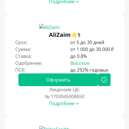
Подробнее
За 3 минуты
За 5 минут
За 10 минут
За 15 минут
AliZaim
5
За час
Срок:
от 5 до 30 дней
Сумма:
от 1 000 до 30 000 ₽
Срочные
Ставка:
до 0.8%
Моментальные онлайн
Одобрение:
Высокое
Экспресс
В день обращения
Оформить
Лицензия ЦБ:
Возраст
№ 1703045008650
Подробнее
С 17 лет
С 18 лет
С 19 лет