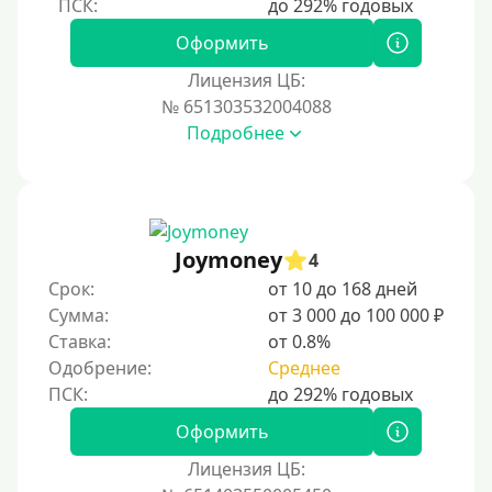
Под 1 %
Оформить
С пролонгацией (продлением)
Лицензия ЦБ:
№ 651303532004088
Под высокий процент
Подробнее
Без комиссии
В рассрочку
С ежемесячным платежом
Бесплатно
Joymoney
4
Под низкий процент
Срок:
от 10 до 168 дней
Сумма:
от 3 000 до 100 000 ₽
Без процентов
Ставка:
от 0.8%
Первый займ без процентов
Одобрение:
Среднее
Без процентов на 30 дней
Под 0 %
Оформить
Лицензия ЦБ:
Условия