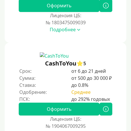
Оформить
300000 руб
Лицензия ЦБ:
500000 руб
№ 1803475009039
1000000 руб
Подробнее
Мини займы
На большую сумму
Карты банков и платежные системы
CashToYou
5
Срок:
от 6 до 21 дней
Мастеркард
Сумма:
от 500 до 30 000 ₽
Через Юнистрим (Unistream)
Ставка:
до 0.8%
Одобрение:
Среднее
На Вебмани
ВТБ
Оформить
Виза (Visa)
Лицензия ЦБ:
Тинькофф
№ 1904067009295