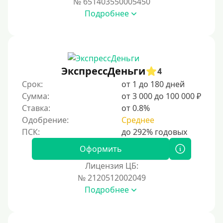
№ 651403550005450
Подробнее
С возможностью частичного погашения
Без страховок и комиссий
Со страховкой
Повторный
ЭкспрессДеньги
4
Срок:
от 1 до 180 дней
Надежные
Сумма:
от 3 000 до 100 000 ₽
Без обмана
Ставка:
от 0.8%
Без предоплат
Одобрение:
Среднее
Без электронной почты
С автоматическим одобрением
Оформить
Без номера телефона
Лицензия ЦБ:
№ 2120512002049
На телефон
Подробнее
Без платных услуг и подписок
Без звонков и проверок