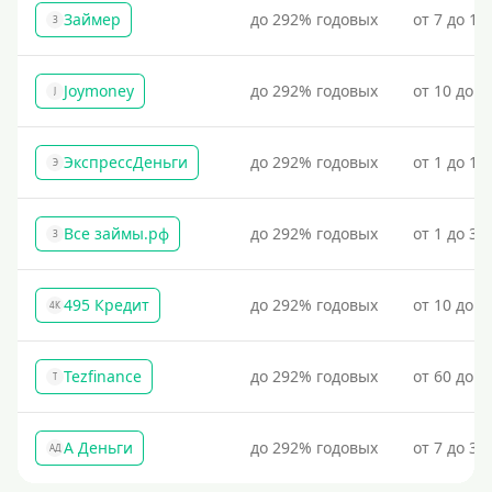
Займер
до 292% годовых
от 7 до 18
З
Joymoney
до 292% годовых
от 10 до 1
J
ЭкспрессДеньги
до 292% годовых
от 1 до 18
Э
Все займы.рф
до 292% годовых
от 1 до 30
З
495 Кредит
до 292% годовых
от 10 до 1
4К
Tezfinance
до 292% годовых
от 60 до 3
T
А Деньги
до 292% годовых
от 7 до 31
АД