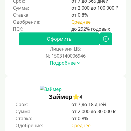
По ИНН
Срок:
от 7 до 365 дней
Сумма:
от 2 000 до 100 000 ₽
По загранпаспорту
Ставка:
от 0.8%
По военному билету
Одобрение:
Среднее
По водительскому удостоверению
По СНИЛСу
Оформить
Без СНИЛСа
Лицензия ЦБ:
№ 1503140006946
По паспорту
Подробнее
Без паспорта
По фото
Без фото
Без подтверждения дохода
Займер
4
Без справок и поручителей
Срок:
от 7 до 18 дней
Сумма:
от 2 000 до 30 000 ₽
Без посредников
Ставка:
от 0.8%
Одобрение:
Среднее
Процент