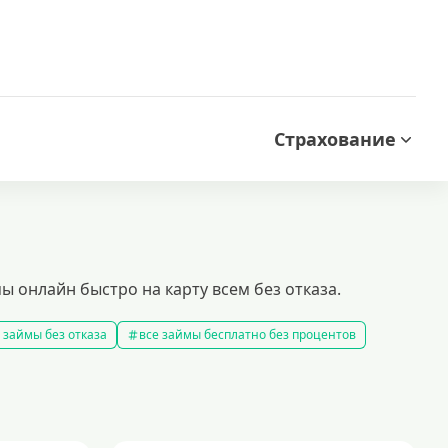
Страхование
ы онлайн быстро на карту всем без отказа.
 займы без отказа
все займы бесплатно без процентов
все займы без комиссии
все займы на карту за 15 минут
в
правила предоставления займов