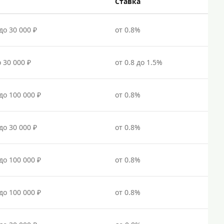
Под залог недвижимости
Ставка
Под ПТС по доверенности
до 30 000 ₽
от 0.8%
Под ПТС мотоцикла
Под ПТС спецтехники
о 30 000 ₽
от 0.8 до 1.5%
Под ПТС грузового автомобиля
Авто без ПТС
 до 100 000 ₽
от 0.8%
Цель
до 30 000 ₽
от 0.8%
На Новый Год
Для исправления кредитной истории
 до 100 000 ₽
от 0.8%
На погашение других займов
До зарплаты
 до 100 000 ₽
от 0.8%
Для ИП
Для бизнеса