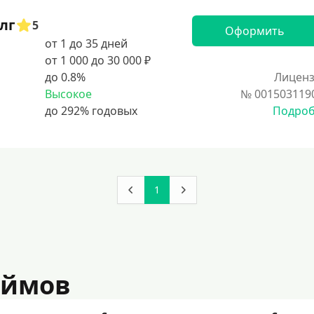
лг
5
Оформить
от 1 до 35 дней
от 1 000 до 30 000 ₽
до 0.8%
Лиценз
Высокое
№ 001503119
Подро
1
аймов