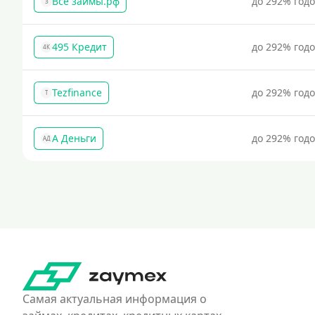
Все займы.рф
до 292% год
З
495 Кредит
до 292% год
4К
Tezfinance
до 292% год
T
А Деньги
до 292% год
АД
Самая актуальная информация о