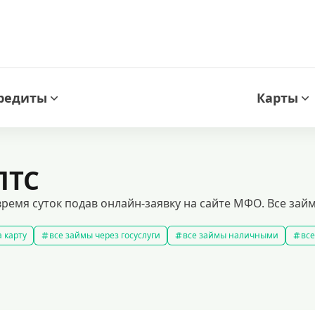
редиты
Карты
ПТС
время суток подав онлайн-заявку на сайте МФО. Все займ
 карту
все займы через госуслуги
все займы наличными
все
новые займы
смс займ
все займы
все займы ночью
ярные займы
лучшие займы
подобрать займ
рейтинг займо