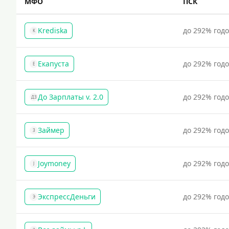
МФО
ПСК
Krediska
до 292% год
K
Екапуста
до 292% год
Е
До Зарплаты v. 2.0
до 292% год
ДЗ
Займер
до 292% год
З
Joymoney
до 292% год
J
ЭкспрессДеньги
до 292% год
Э