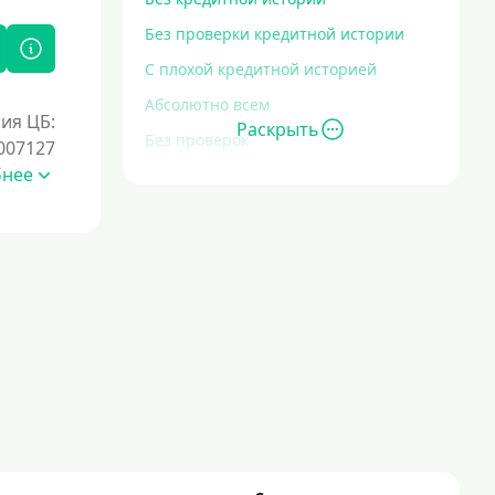
Без проверки кредитной истории
С плохой кредитной историей
Абсолютно всем
ия ЦБ:
Раскрыть
Без проверок
007127
бнее
Со 100% одобрением
Без отказа
На карту без отказа
С просрочками
Залог
Под залог ПТС
Без залога
Под залог