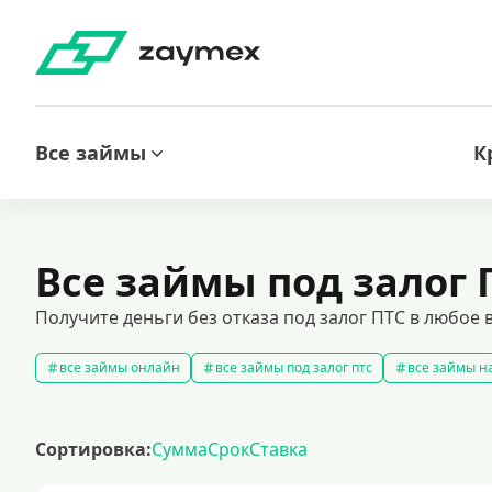
Все займы
К
Все займы под залог 
Получите деньги без отказа под залог ПТС в любое 
все займы онлайн
все займы под залог птс
все займы на
срочные займы
быстрые займы
все займы до зарплаты
выбрать экспресс займ в рф
долгосрочные займы
попул
Сортировка:
Сумма
Срок
Ставка
рефинансирование займов
калькулятор займов