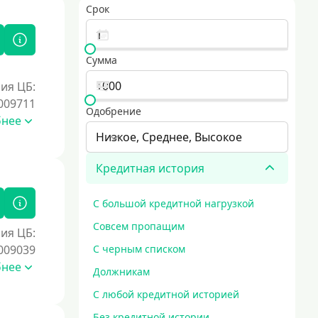
Срок
Сумма
ия ЦБ:
009711
Одобрение
бнее
Низкое, Среднее, Высокое
Кредитная история
С большой кредитной нагрузкой
Совсем пропащим
ия ЦБ:
009039
С черным списком
бнее
Должникам
С любой кредитной историей
Без кредитной истории