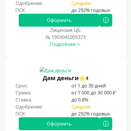
Одобрение:
Среднее
На банковский счет
Наличными
Оформить
По телефону
Лицензия ЦБ:
Через госуслуги
№ 1903045009373
Без карты
Подробнее
На карту
На карту с нулевым балансом
На дебетовую карту
Дам деньги
4
На кредитную карту
Срок:
от 1 до 30 дней
На виртуальную карту
Сумма:
от 1 000 до 30 000 ₽
Ставка:
до 0.8%
На неименную карту
Одобрение:
Среднее
На именную карту
На зарплатную карту
Оформить
На чужую карту без отказа