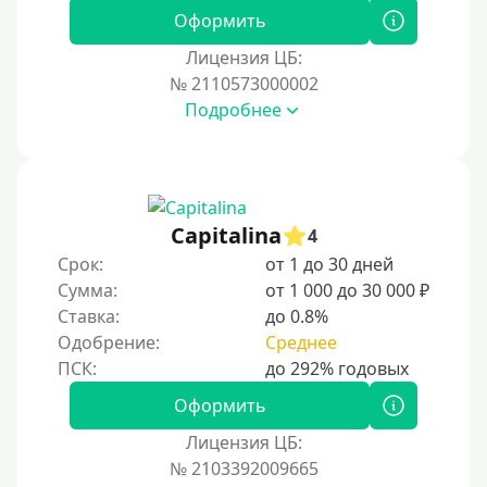
Для иностранных граждан Украины
Оформить
Для иностранных граждан Казахстана
Лицензия ЦБ:
Для иностранных граждан Кыргызстана
№ 2110573000002
Подробнее
Для иностранных граждан Таджикистана
Для иностранных граждан Белоруссии
Для иностранных граждан Армении
Для иностранных граждан Узбекистана
Capitalina
4
Для граждан СНГ
Срок:
от 1 до 30 дней
Сумма:
от 1 000 до 30 000 ₽
Сумма (рублей)
Ставка:
до 0.8%
Одобрение:
Среднее
100 руб
200 руб
Оформить
300 руб
Лицензия ЦБ:
400 руб
№ 2103392009665