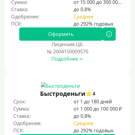
Сумма:
от 15 000 до 300 000 ₽
Без прописки
Ставка:
до 0.8%
Без регистрации
Одобрение:
Среднее
С временной регистрацией
Банкротам
Оформить
Без подтверждения личности
Лицензия ЦБ:
Пенсионерам
№ 2004150009570
Подробнее
Пенсионерам до 70 лет
Пенсионерам до 75 лет
Пенсионерам до 80 лет
Пенсионерам до 85 лет
Быстроденьги
4
Безработным
Срок:
от 1 до 180 дней
Сумма:
от 1 000 до 100 000 ₽
Даже бомжам
Ставка:
до 0.8%
Без указания места работы
Одобрение:
Среднее
Для иностранных граждан