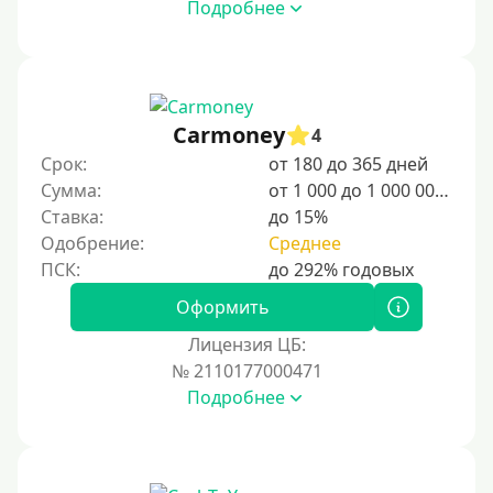
Подробнее
500 руб
1000 руб
1500 руб
2000 руб
Carmoney
4
2500 руб
Срок:
от 180 до 365 дней
Сумма:
от 1 000 до 1 000 000 ₽
3000 руб
Ставка:
до 15%
4000 руб
Одобрение:
Среднее
5000 руб
6000 руб
Оформить
7000 руб
Лицензия ЦБ:
8000 руб
№ 2110177000471
Подробнее
9000 руб
10000 руб
12000 руб