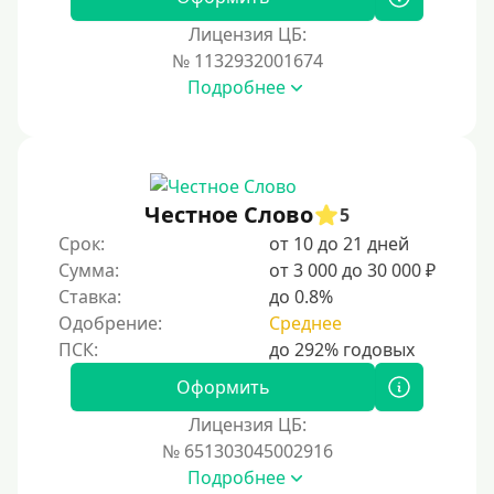
Тинькофф
Лицензия ЦБ:
На карту Кукуруза
№ 1132932001674
Подробнее
Маэстро
Мир
Сбербанк
Моментум (Momentum)
Честное Слово
5
Через систему Контакт (Contact)
Срок:
от 10 до 21 дней
Золотая Корона
Сумма:
от 3 000 до 30 000 ₽
Ставка:
до 0.8%
Через систему быстрых платежей СБП
Одобрение:
Среднее
Способы получения
Оформить
Без активации сервиса
Лицензия ЦБ:
Без участия банков
№ 651303045002916
Подробнее
На сберкнижку