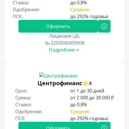
Ставка:
до 0.8%
200000 руб
Одобрение:
Среднее
250000 руб
300000 руб
Оформить
500000 руб
Лицензия ЦБ:
1000000 руб
№ 2203045009908
Подробнее
Мини займы
На большую сумму
Карты банков и платежные системы
Центрофинанс
4
Мастеркард
Срок:
от 1 до 30 дней
Через Юнистрим (Unistream)
Сумма:
от 2 000 до 30 000 ₽
Ставка:
до 0.8%
На Вебмани
Одобрение:
Среднее
ВТБ
Виза (Visa)
Оформить