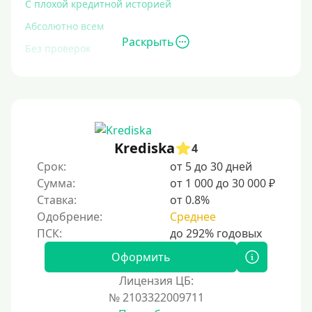
С плохой кредитной историей
Абсолютно всем
Раскрыть
Без проверок
Со 100% одобрением
Без отказа
На карту без отказа
С просрочками
Krediska
4
Срок:
от 5 до 30 дней
Залог
Сумма:
от 1 000 до 30 000 ₽
Ставка:
от 0.8%
Под залог ПТС
Одобрение:
Среднее
Без залога
Под залог
Оформить
Под залог недвижимости
Лицензия ЦБ:
Под ПТС по доверенности
№ 2103322009711