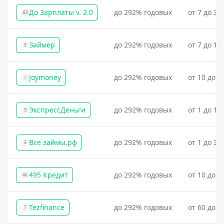
До Зарплаты v. 2.0
до 292% годовых
от 7 до 36
ДЗ
Займер
до 292% годовых
от 7 до 18
З
Joymoney
до 292% годовых
от 10 до 1
J
ЭкспрессДеньги
до 292% годовых
от 1 до 18
Э
Все займы.рф
до 292% годовых
от 1 до 30
З
495 Кредит
до 292% годовых
от 10 до 1
4К
Tezfinance
до 292% годовых
от 60 до 3
T