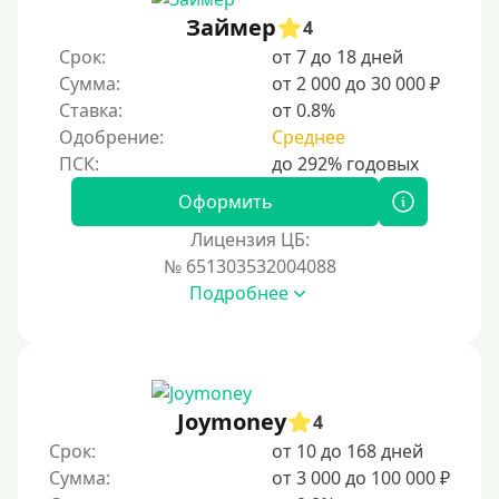
Без документов
Займер
4
По ИНН
Срок:
от 7 до 18 дней
Сумма:
от 2 000 до 30 000 ₽
По загранпаспорту
Ставка:
от 0.8%
По военному билету
Одобрение:
Среднее
По водительскому удостоверению
По СНИЛСу
Оформить
Без СНИЛСа
Лицензия ЦБ:
№ 651303532004088
По паспорту
Подробнее
Без паспорта
По фото
Без фото
Без подтверждения дохода
Joymoney
4
Без справок и поручителей
Срок:
от 10 до 168 дней
Сумма:
от 3 000 до 100 000 ₽
Без посредников