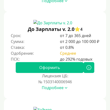
Подробнее
Под ПТС мотоцикла
Под ПТС спецтехники
Под ПТС грузового автомобиля
Авто без ПТС
До Зарплаты v. 2.0
4
Срок:
от 7 до 365 дней
Цель
Сумма:
от 2 000 до 100 000 ₽
Ставка:
от 0.8%
На Новый Год
Одобрение:
Среднее
Для исправления кредитной истории
На погашение других займов
Оформить
До зарплаты
Лицензия ЦБ:
№ 1503140006946
Для ИП
Подробнее
Для бизнеса
Документы