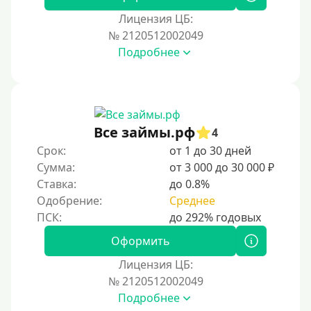
Лицензия ЦБ:
Условия
№ 2120512002049
Подробнее
С возможностью частичного погашения
Без страховок и комиссий
Со страховкой
Повторный
Все займы.рф
4
Срок:
от 1 до 30 дней
Надежные
Сумма:
от 3 000 до 30 000 ₽
Без обмана
Ставка:
до 0.8%
Без предоплат
Одобрение:
Среднее
Без электронной почты
С автоматическим одобрением
Оформить
Без номера телефона
Лицензия ЦБ:
№ 2120512002049
На телефон
Подробнее
Без платных услуг и подписок