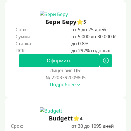
С 18 лет
С 19 лет
С 20 лет
Бери Беру
5
Срок:
от 5 до 25 дней
С 21 года
Сумма:
от 5 000 до 30 000 ₽
С 22 лет
Ставка:
до 0.8%
С 23 лет
С 25 лет
Оформить
Лицензия ЦБ:
Категории заемщиков
№ 2203392009805
Подробнее
Несовершеннолетним
Студентам
Для мужчин
Женский займ
Budgett
4
Мамам в декрете
Срок:
от 30 до 1095 дней