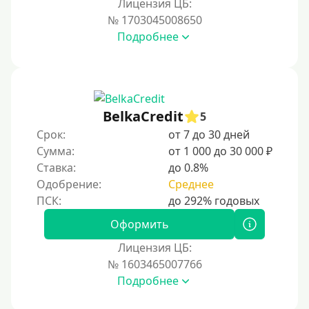
За 1 минуту
Лицензия ЦБ:
№ 1703045008650
За 2 минуты
Подробнее
За 3 минуты
За 5 минут
За 10 минут
За 15 минут
BelkaCredit
5
За час
Срок:
от 7 до 30 дней
Сумма:
от 1 000 до 30 000 ₽
Срочные
Ставка:
до 0.8%
Моментальные онлайн
Одобрение:
Среднее
Экспресс
В день обращения
Оформить
Лицензия ЦБ:
Возраст
№ 1603465007766
Подробнее
С 17 лет