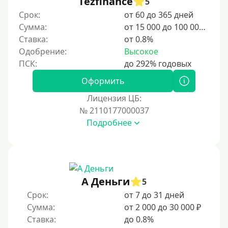
Tezfinance
5
Срок:
от 60 до 365 дней
10 дней
Сумма:
от 15 000 до 100 000 ₽
2 недели
Ставка:
от 0.8%
15 дней
Одобрение:
Высокое
20 дней
21 день
Оформить
На месяц
Лицензия ЦБ:
№ 2110177000037
30 дней без процентов
Подробнее
2 месяца
60 дней
3 месяца
90 дней
А Деньги
5
100 дней
Срок:
от 7 до 31 дней
Сумма:
от 2 000 до 30 000 ₽
4 месяца
Ставка:
до 0.8%
5 месяцев