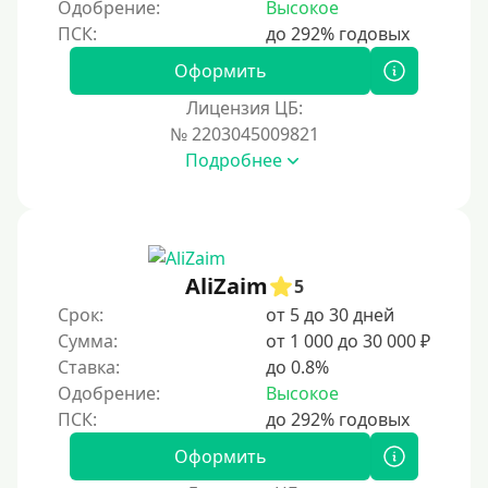
Одобрение:
Высокое
На полгода
180 дней
Оформить
10 месяцев
Лицензия ЦБ:
№ 2203045009821
Год
Подробнее
365 дней
2 года
3 года
4 года
AliZaim
5
5 лет
Срок:
от 5 до 30 дней
Сумма:
от 1 000 до 30 000 ₽
Краткосрочные
Ставка:
до 0.8%
Долгосрочные
Одобрение:
Высокое
Принятие решения
Оформить