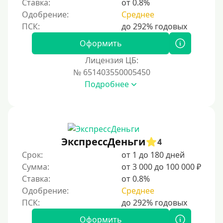
Ставка:
от 0.8%
Одобрение:
Среднее
Процент
Под 1 %
Оформить
С пролонгацией (продлением)
Лицензия ЦБ:
№ 651403550005450
Под высокий процент
Подробнее
Без комиссии
В рассрочку
С ежемесячным платежом
Бесплатно
ЭкспрессДеньги
4
Под низкий процент
Срок:
от 1 до 180 дней
Сумма:
от 3 000 до 100 000 ₽
Без процентов
Ставка:
от 0.8%
Первый займ без процентов
Одобрение:
Среднее
Без процентов на 30 дней
Под 0 %
Оформить