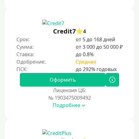
На дом срочно
Не выходя из дома
Без посещения офиса
Credit7
4
В офисе
Срок:
от 5 до 168 дней
В ломбарде
Сумма:
от 3 000 до 50 000 ₽
Ставка:
до 0.8%
Роботы займов
Одобрение:
Среднее
Онлайн на карту в Telegram
Без списания денег с карты
Оформить
Денежным переводом
Лицензия ЦБ:
По СМС
№ 1903475009492
Подробнее
На электронный кошелек
На Юмани (ЮMoney)
На Яндекс Деньги
Без привязки карты