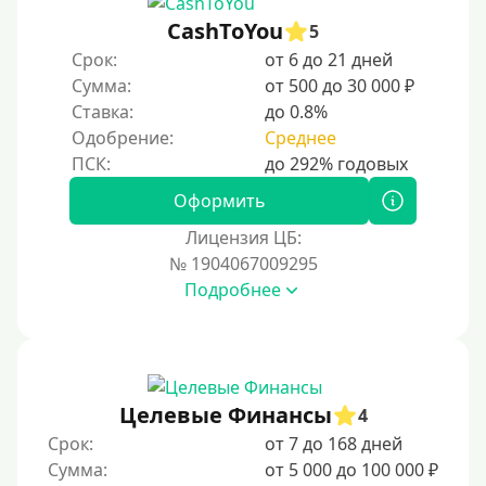
15000 руб
CashToYou
5
20000 руб
Срок:
от 6 до 21 дней
25000 руб
Сумма:
от 500 до 30 000 ₽
Ставка:
до 0.8%
30000 руб
Одобрение:
Среднее
30000 руб на год
35000 руб
Оформить
40000 руб
Лицензия ЦБ:
50000 руб
№ 1904067009295
Подробнее
60000 руб
70000 руб
80000 руб
90000 руб
Целевые Финансы
4
100000 руб
Срок:
от 7 до 168 дней
150000 руб
Сумма:
от 5 000 до 100 000 ₽