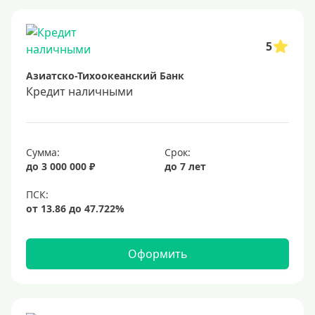
Заявка во все банки
Способы выдачи
5
Азиатско-Тихоокеанский Банк
Не выходя из дома
Кредит наличными
С доставкой на дом
Наличными
Онлайн на карту
Сумма:
Срок:
до 3 000 000 ₽
до 7 лет
Валюта
В долларах США
В евро
Оформить
Заемщики
Военнослужащим