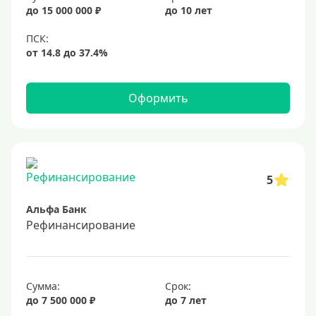
20%
до 15 000 000 ₽
до 10 лет
Сумма
Большие
На маленькую сумму
Оформить
Больше миллиона (руб)
1000000 руб
5
1200000 руб
Альфа Банк
1300000 руб
Рефинансирование
1500000 руб
1600000 руб
1700000 руб
Сумма:
Срок:
2 миллиона
до 7 500 000 ₽
до 7 лет