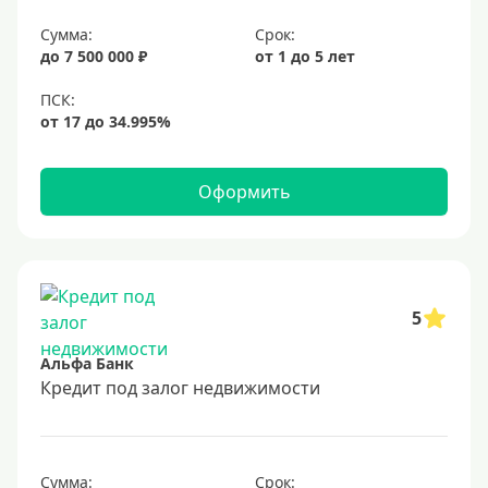
6,9%
Сумма:
Срок:
7%
до 7 500 000 ₽
от 1 до 5 лет
8%
9%
10%
11%
Оформить
12%
13%
14%
15%
5
16%
Альфа Банк
17%
Кредит под залог недвижимости
18%
19%
Сумма:
Срок: