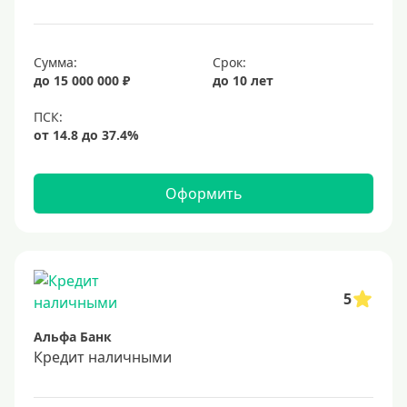
25 лет
30 лет
Сумма:
Срок:
до 15 000 000 ₽
до 10 лет
Месяц
2 месяца
3 месяца
6 месяцев
Оформить
Ставка
Низкий процент
4%
5
5%
Альфа Банк
6%
Кредит наличными
6,5%