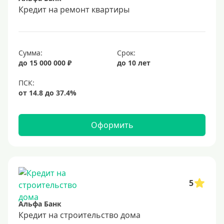
Срок
Кредит на ремонт квартиры
Долгосрочные
Год
Сумма:
Срок:
2 года
до 15 000 000 ₽
до 10 лет
3 года
4 года
5 лет
Оформить
6 лет
7 лет
8 лет
9 лет
5
10 лет
Альфа Банк
15 лет
Кредит на строительство дома
20 лет