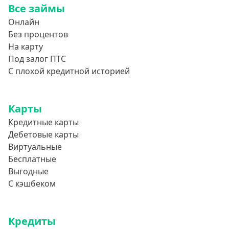
Все займы
850000 руб
Онлайн
900000 руб
Без процентов
950000 руб
На карту
Под залог ПТС
Целевые
С плохой кредитной историей
Ремонт
Карты
Строительство дома
Кредитные карты
Газификацию
Дебетовые карты
Лечение
Виртуальные
Стоматология
Бесплатные
Выгодные
Неотложные нужды
С кэшбеком
Образование
Обучение за рубежом
Кредиты
Отдых