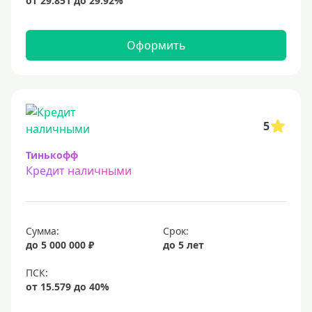
15 млн
20 млн
Оформить
25 млн
30 миллионов
35000000 руб
50 миллионов
5
100 миллионов
Тинькофф
Кредит наличными
Меньше 1 млн (руб)
10000 руб
Сумма:
Срок:
15000 руб
до 5 000 000 ₽
до 5 лет
18000 руб
20 тысяч
25000 руб