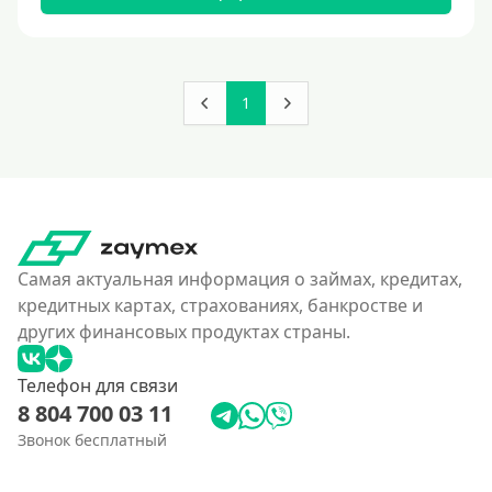
180000 руб
200000 руб
250000 руб
1
300000 руб
350 тысяч
400000 руб
4500000 руб
500000 руб
Самая актуальная информация о займах, кредитах,
550000 руб
кредитных картах, страхованиях, банкростве и
других финансовых продуктах страны.
600 тысяч
650000 руб
Телефон для связи
700000 руб
8 804 700 03 11
750000 руб
Звонок бесплатный
800000 руб