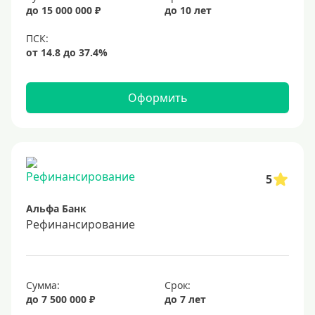
20%
до 15 000 000 ₽
до 10 лет
Сумма
Большие
На маленькую сумму
Оформить
Больше миллиона (руб)
1000000 руб
5
1200000 руб
Альфа Банк
1300000 руб
Рефинансирование
1500000 руб
1600000 руб
1700000 руб
Сумма:
Срок:
2 миллиона
до 7 500 000 ₽
до 7 лет