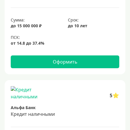
25 лет
30 лет
Сумма:
Срок:
до 15 000 000 ₽
до 10 лет
Месяц
2 месяца
3 месяца
6 месяцев
Оформить
Ставка
Низкий процент
4%
5
5%
Альфа Банк
6%
Кредит наличными
6,5%