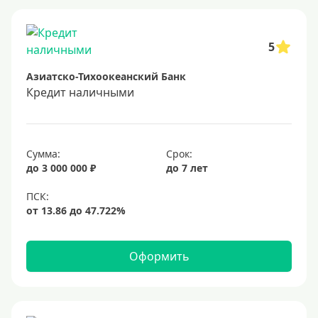
Заявка во все банки
Способы выдачи
5
Азиатско-Тихоокеанский Банк
Не выходя из дома
Кредит наличными
С доставкой на дом
Наличными
Онлайн на карту
Сумма:
Срок:
до 3 000 000 ₽
до 7 лет
Валюта
В долларах США
В евро
Оформить
Заемщики
Военнослужащим