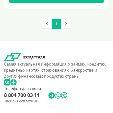
180000 руб
200000 руб
250000 руб
1
300000 руб
350 тысяч
400000 руб
4500000 руб
500000 руб
Самая актуальная информация о займах, кредитах,
550000 руб
кредитных картах, страхованиях, банкростве и
других финансовых продуктах страны.
600 тысяч
650000 руб
Телефон для связи
700000 руб
8 804 700 03 11
750000 руб
Звонок бесплатный
800000 руб