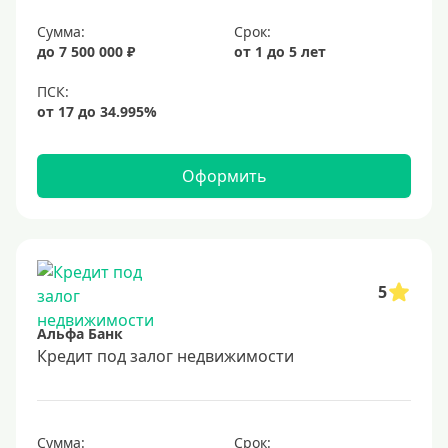
6,9%
Сумма:
Срок:
7%
до 7 500 000 ₽
от 1 до 5 лет
8%
9%
10%
11%
Оформить
12%
13%
14%
15%
5
16%
Альфа Банк
17%
Кредит под залог недвижимости
18%
19%
Сумма:
Срок: