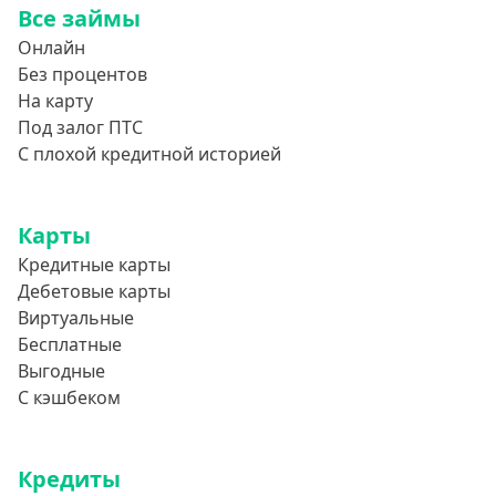
Все займы
850000 руб
Онлайн
900000 руб
Без процентов
950000 руб
На карту
Под залог ПТС
Целевые
С плохой кредитной историей
Ремонт
Карты
Строительство дома
Кредитные карты
Газификацию
Дебетовые карты
Лечение
Виртуальные
Стоматология
Бесплатные
Выгодные
Неотложные нужды
С кэшбеком
Образование
Обучение за рубежом
Кредиты
Отдых