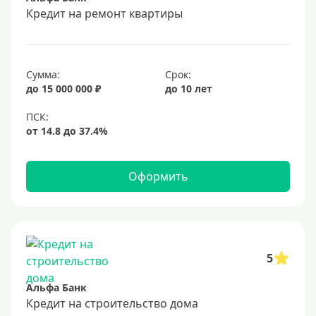
Срок
Кредит на ремонт квартиры
Долгосрочные
Год
Сумма:
Срок:
2 года
до 15 000 000 ₽
до 10 лет
3 года
4 года
5 лет
Оформить
6 лет
7 лет
8 лет
9 лет
5
10 лет
Альфа Банк
15 лет
Кредит на строительство дома
20 лет