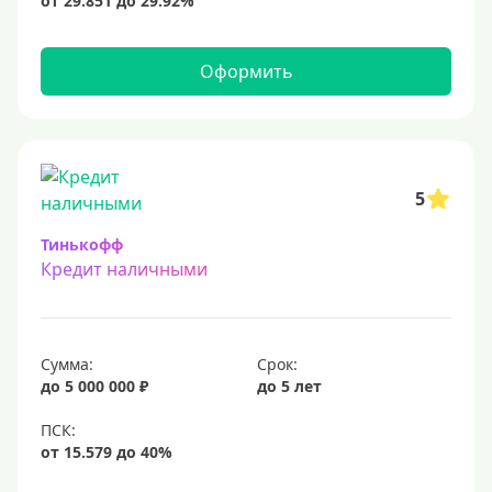
15 млн
20 млн
Оформить
25 млн
30 миллионов
35000000 руб
50 миллионов
5
100 миллионов
Тинькофф
Кредит наличными
Меньше 1 млн (руб)
10000 руб
Сумма:
Срок:
15000 руб
до 5 000 000 ₽
до 5 лет
18000 руб
20 тысяч
25000 руб