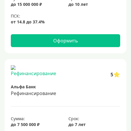
20%
до 15 000 000 ₽
до 10 лет
Сумма
Большие
На маленькую сумму
Оформить
Больше миллиона (руб)
1000000 руб
5
1200000 руб
Альфа Банк
1300000 руб
Рефинансирование
1500000 руб
1600000 руб
1700000 руб
Сумма:
Срок:
2 миллиона
до 7 500 000 ₽
до 7 лет