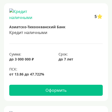
Заявка во все банки
Способы выдачи
5
Азиатско-Тихоокеанский Банк
Не выходя из дома
Кредит наличными
С доставкой на дом
Наличными
Онлайн на карту
Сумма:
Срок:
до 3 000 000 ₽
до 7 лет
Валюта
В долларах США
В евро
Оформить
Заемщики
Военнослужащим