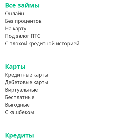
Все займы
850000 руб
Онлайн
900000 руб
Без процентов
950000 руб
На карту
Под залог ПТС
Целевые
С плохой кредитной историей
Ремонт
Карты
Строительство дома
Кредитные карты
Газификацию
Дебетовые карты
Лечение
Виртуальные
Стоматология
Бесплатные
Выгодные
Неотложные нужды
С кэшбеком
Образование
Обучение за рубежом
Кредиты
Отдых