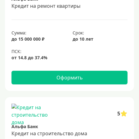
Срок
Кредит на ремонт квартиры
Долгосрочные
Год
Сумма:
Срок:
2 года
до 15 000 000 ₽
до 10 лет
3 года
4 года
5 лет
Оформить
6 лет
7 лет
8 лет
9 лет
5
10 лет
Альфа Банк
15 лет
Кредит на строительство дома
20 лет