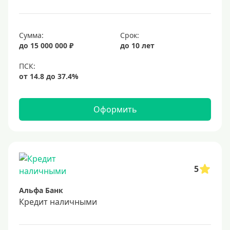
25 лет
30 лет
Сумма:
Срок:
до 15 000 000 ₽
до 10 лет
Месяц
2 месяца
3 месяца
6 месяцев
Оформить
Ставка
Низкий процент
4%
5
5%
Альфа Банк
6%
Кредит наличными
6,5%