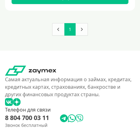
180000 руб
200000 руб
250000 руб
1
300000 руб
350 тысяч
400000 руб
4500000 руб
500000 руб
Самая актуальная информация о займах, кредитах,
550000 руб
кредитных картах, страхованиях, банкростве и
других финансовых продуктах страны.
600 тысяч
650000 руб
Телефон для связи
700000 руб
8 804 700 03 11
750000 руб
Звонок бесплатный
800000 руб