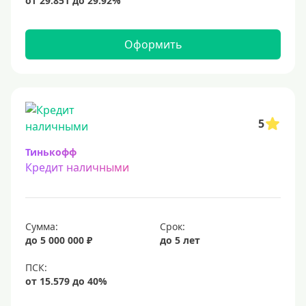
15 млн
20 млн
Оформить
25 млн
30 миллионов
35000000 руб
50 миллионов
5
100 миллионов
Тинькофф
Кредит наличными
Меньше 1 млн (руб)
10000 руб
Сумма:
Срок:
15000 руб
до 5 000 000 ₽
до 5 лет
18000 руб
20 тысяч
25000 руб