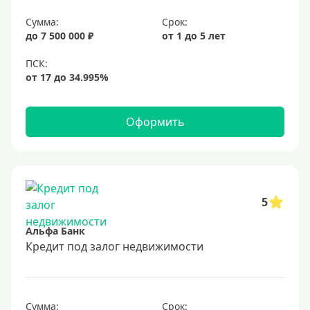
6,9%
Сумма:
Срок:
7%
до 7 500 000 ₽
от 1 до 5 лет
8%
9%
10%
11%
Оформить
12%
13%
14%
15%
5
16%
Альфа Банк
17%
Кредит под залог недвижимости
18%
19%
Сумма:
Срок: