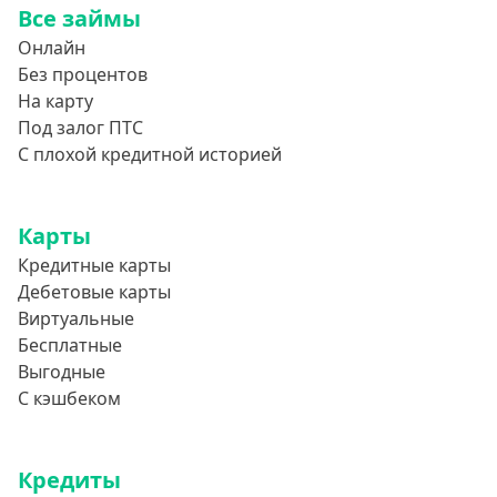
Все займы
850000 руб
Онлайн
900000 руб
Без процентов
950000 руб
На карту
Под залог ПТС
Целевые
С плохой кредитной историей
Ремонт
Карты
Строительство дома
Кредитные карты
Газификацию
Дебетовые карты
Лечение
Виртуальные
Стоматология
Бесплатные
Выгодные
Неотложные нужды
С кэшбеком
Образование
Обучение за рубежом
Кредиты
Отдых