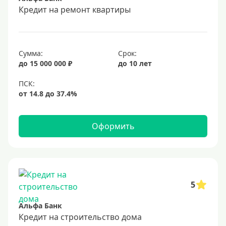
Срок
Кредит на ремонт квартиры
Долгосрочные
Год
Сумма:
Срок:
2 года
до 15 000 000 ₽
до 10 лет
3 года
4 года
5 лет
Оформить
6 лет
7 лет
8 лет
9 лет
5
10 лет
Альфа Банк
15 лет
Кредит на строительство дома
20 лет