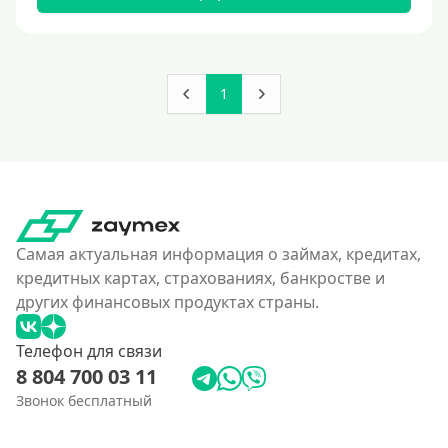
180000 руб
200000 руб
250000 руб
1
300000 руб
350 тысяч
400000 руб
4500000 руб
500000 руб
Самая актуальная информация о займах, кредитах,
550000 руб
кредитных картах, страхованиях, банкростве и
других финансовых продуктах страны.
600 тысяч
650000 руб
Телефон для связи
700000 руб
8 804 700 03 11
750000 руб
Звонок бесплатный
800000 руб