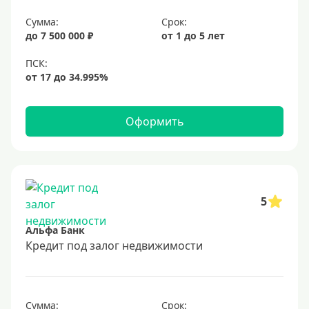
6,9%
Сумма:
Срок:
7%
до 7 500 000 ₽
от 1 до 5 лет
8%
9%
10%
11%
Оформить
12%
13%
14%
15%
5
16%
Альфа Банк
17%
Кредит под залог недвижимости
18%
19%
Сумма:
Срок: