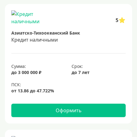
Заявка во все банки
Способы выдачи
5
Азиатско-Тихоокеанский Банк
Не выходя из дома
Кредит наличными
С доставкой на дом
Наличными
Онлайн на карту
Сумма:
Срок:
до 3 000 000 ₽
до 7 лет
Валюта
В долларах США
В евро
Оформить
Заемщики
Военнослужащим