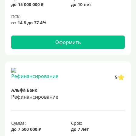
20%
до 15 000 000 ₽
до 10 лет
Сумма
Большие
На маленькую сумму
Оформить
Больше миллиона (руб)
1000000 руб
5
1200000 руб
Альфа Банк
1300000 руб
Рефинансирование
1500000 руб
1600000 руб
1700000 руб
Сумма:
Срок:
2 миллиона
до 7 500 000 ₽
до 7 лет