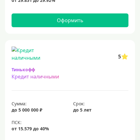
15 млн
20 млн
Оформить
25 млн
30 миллионов
35000000 руб
50 миллионов
5
100 миллионов
Тинькофф
Кредит наличными
Меньше 1 млн (руб)
10000 руб
Сумма:
Срок:
15000 руб
до 5 000 000 ₽
до 5 лет
18000 руб
20 тысяч
25000 руб