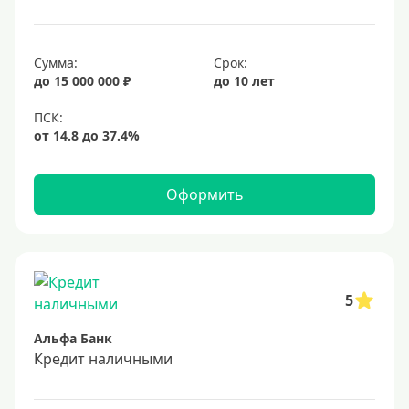
25 лет
30 лет
Сумма:
Срок:
до 15 000 000 ₽
до 10 лет
Месяц
2 месяца
3 месяца
6 месяцев
Оформить
Ставка
Низкий процент
4%
5
5%
Альфа Банк
6%
Кредит наличными
6,5%