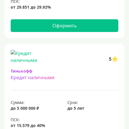
12 млн
15 млн
20 млн
Оформить
25 млн
30 миллионов
35000000 руб
50 миллионов
5
100 миллионов
Тинькофф
Кредит наличными
Меньше 1 млн (руб)
10000 руб
Сумма:
Срок:
15000 руб
до 5 000 000 ₽
до 5 лет
18000 руб
20 тысяч