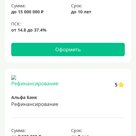
Сумма:
Срок:
20%
до 15 000 000 ₽
до 10 лет
Сумма
Большие
На маленькую сумму
Оформить
Больше миллиона (руб)
1000000 руб
5
1200000 руб
Альфа Банк
1300000 руб
Рефинансирование
1500000 руб
1600000 руб
1700000 руб
Сумма:
Срок: