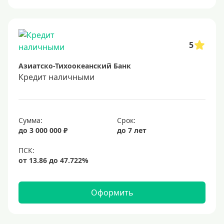
Онлайн заявка
Заявка во все банки
Способы выдачи
5
Азиатско-Тихоокеанский Банк
Не выходя из дома
Кредит наличными
С доставкой на дом
Наличными
Онлайн на карту
Сумма:
Срок:
до 3 000 000 ₽
до 7 лет
Валюта
В долларах США
В евро
Оформить
Заемщики