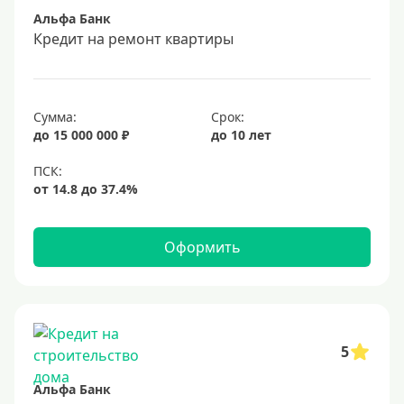
Альфа Банк
Срок
Кредит на ремонт квартиры
Долгосрочные
Год
Сумма:
Срок:
2 года
до 15 000 000 ₽
до 10 лет
3 года
4 года
5 лет
Оформить
6 лет
7 лет
8 лет
9 лет
5
10 лет
Альфа Банк
15 лет