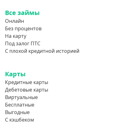
800000 руб
Все займы
850000 руб
Онлайн
900000 руб
Без процентов
950000 руб
На карту
Под залог ПТС
Целевые
С плохой кредитной историей
Ремонт
Карты
Строительство дома
Кредитные карты
Газификацию
Дебетовые карты
Лечение
Виртуальные
Стоматология
Бесплатные
Выгодные
Неотложные нужды
С кэшбеком
Образование
Обучение за рубежом