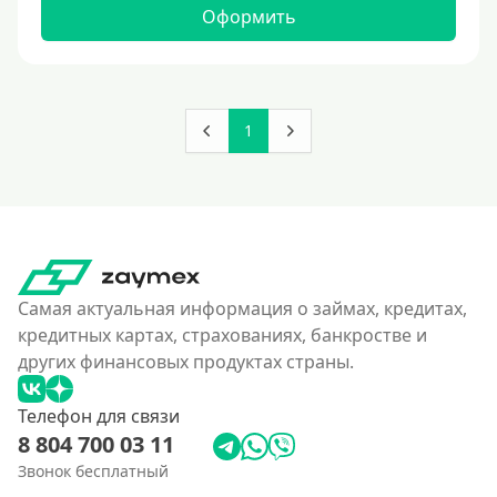
160000 руб
Оформить
180000 руб
200000 руб
250000 руб
1
300000 руб
350 тысяч
400000 руб
4500000 руб
500000 руб
Самая актуальная информация о займах, кредитах,
550000 руб
кредитных картах, страхованиях, банкростве и
других финансовых продуктах страны.
600 тысяч
650000 руб
Телефон для связи
700000 руб
8 804 700 03 11
750000 руб
Звонок бесплатный