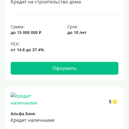
Кредит на строительство дома
20 лет
25 лет
30 лет
Сумма:
Срок:
до 15 000 000 ₽
до 10 лет
Месяц
2 месяца
3 месяца
6 месяцев
Оформить
Ставка
Низкий процент
4%
5
5%
Альфа Банк
6%
Кредит наличными
6,5%