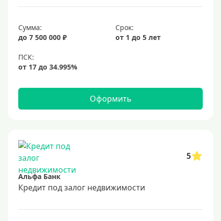
6,9%
Сумма:
Срок:
7%
до 7 500 000 ₽
от 1 до 5 лет
8%
9%
10%
11%
Оформить
12%
13%
14%
15%
5
16%
Альфа Банк
17%
Кредит под залог недвижимости
18%
19%