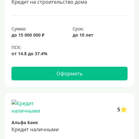
Кредит на строительство дома
20 лет
25 лет
30 лет
Сумма:
Срок:
до 15 000 000 ₽
до 10 лет
Месяц
2 месяца
3 месяца
6 месяцев
Оформить
Ставка
Низкий процент
4%
5
5%
Альфа Банк
6%
Кредит наличными
6,5%