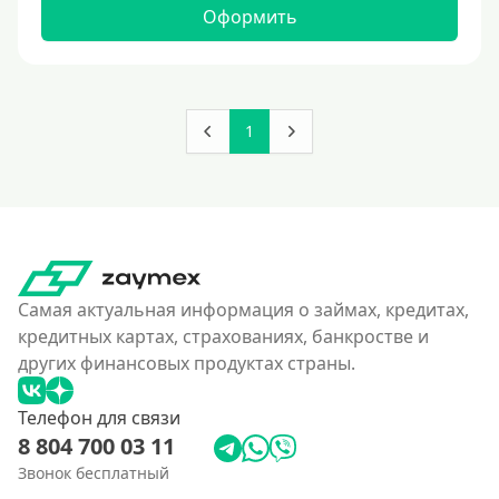
160000 руб
Оформить
180000 руб
200000 руб
250000 руб
1
300000 руб
350 тысяч
400000 руб
4500000 руб
500000 руб
Самая актуальная информация о займах, кредитах,
550000 руб
кредитных картах, страхованиях, банкростве и
других финансовых продуктах страны.
600 тысяч
650000 руб
Телефон для связи
700000 руб
8 804 700 03 11
750000 руб
Звонок бесплатный