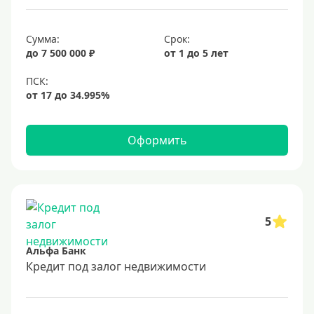
6,9%
Сумма:
Срок:
7%
до 7 500 000 ₽
от 1 до 5 лет
8%
9%
10%
11%
Оформить
12%
13%
14%
15%
5
16%
Альфа Банк
17%
Кредит под залог недвижимости
18%
19%