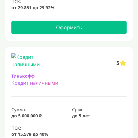
12 млн
15 млн
20 млн
Оформить
25 млн
30 миллионов
35000000 руб
50 миллионов
5
100 миллионов
Тинькофф
Кредит наличными
Меньше 1 млн (руб)
10000 руб
Сумма:
Срок:
15000 руб
до 5 000 000 ₽
до 5 лет
18000 руб
20 тысяч