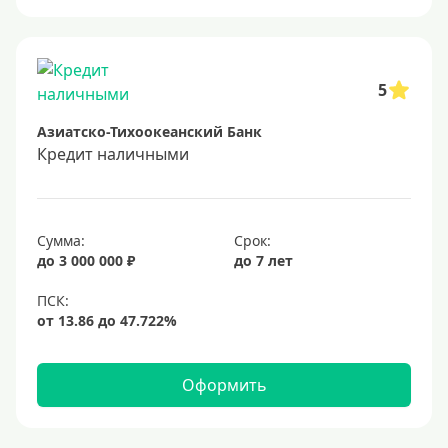
Онлайн заявка
Заявка во все банки
Способы выдачи
5
Азиатско-Тихоокеанский Банк
Не выходя из дома
Кредит наличными
С доставкой на дом
Наличными
Онлайн на карту
Сумма:
Срок:
до 3 000 000 ₽
до 7 лет
Валюта
В долларах США
В евро
Оформить
Заемщики