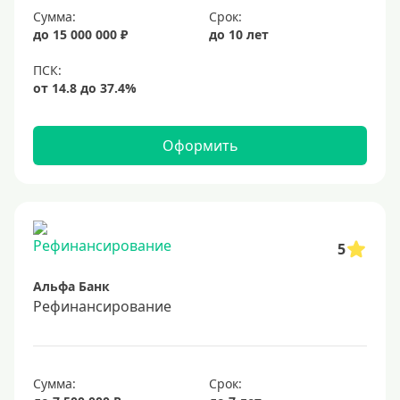
Сумма:
Срок:
20%
до 15 000 000 ₽
до 10 лет
Сумма
Большие
На маленькую сумму
Оформить
Больше миллиона (руб)
1000000 руб
5
1200000 руб
Альфа Банк
1300000 руб
Рефинансирование
1500000 руб
1600000 руб
1700000 руб
Сумма:
Срок: