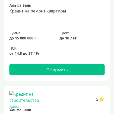
Альфа Банк
Срок
Кредит на ремонт квартиры
Долгосрочные
Год
Сумма:
Срок:
2 года
до 15 000 000 ₽
до 10 лет
3 года
4 года
5 лет
Оформить
6 лет
7 лет
8 лет
9 лет
5
10 лет
Альфа Банк
15 лет