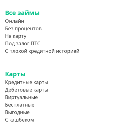
800000 руб
Все займы
850000 руб
Онлайн
900000 руб
Без процентов
950000 руб
На карту
Под залог ПТС
Целевые
С плохой кредитной историей
Ремонт
Карты
Строительство дома
Кредитные карты
Газификацию
Дебетовые карты
Лечение
Виртуальные
Стоматология
Бесплатные
Выгодные
Неотложные нужды
С кэшбеком
Образование
Обучение за рубежом