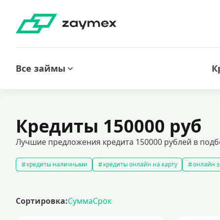
Все займы
К
Кредиты 150000 руб
Лучшие предложения кредита 150000 рублей в подбо
кредиты наличными
кредиты онлайн на карту
онлайн з
кредитный калькулятор
рефинансирование кредитов
с
кредиты на 1000000 рублей
кредиты безработным
кред
Сортировка:
Сумма
Срок
кредит на 200000 рублей
кредиты под низкий процент
з
кредиты для самозанятых
кредит на ремонт
кредиты на