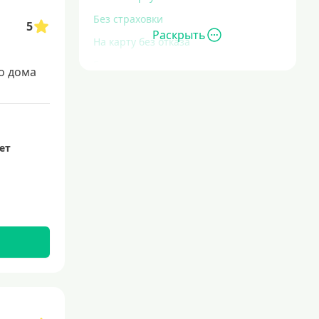
Без страховки
5
Раскрыть
На карту без отказа
Без отказа
о дома
В день обращения
С большой кредитной нагрузкой
Экспресс
лет
За час
Быстрые
С действующим кредитом
С просрочками
Без кредитной истории
С плохой кредитной историей
Со 100 процентным одобрением
Льготные для физических лиц