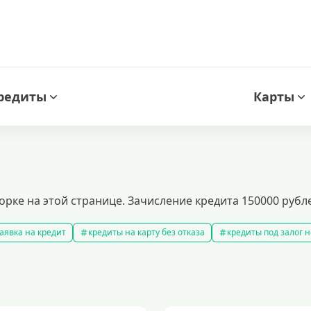
редиты
Карты
рке на этой странице. Зачисление кредита 150000 рубл
аявка на кредит
кредиты на карту без отказа
кредиты под залог
амые выгодные кредиты
кредиты с плохой кредитной историей
к
ит 100000 рублей
кредит на 300000 рублей
кредит на 2 миллиона
аявка на кредит во все банки
образовательные кредиты
кредит 
 5 лет
кредит на 3 года
потребительские кредиты
кредит за 