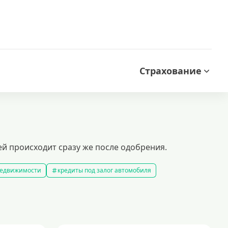
Страхование
ей происходит сразу же после одобрения.
 недвижимости
кредиты под залог автомобиля
редиты без справки о доходах
кредиты пенсионерам
 рублей
кредит на 500000 рублей
кредиты с 18 лет
на строительство дома
кредиты без залога
5 минут
кредит наличными на любые цели