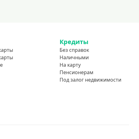
До 85 лет
Студентам
С 18 лет
С 19 лет
Кредиты
С 20 лет
карты
Без справок
С 21 года
карты
Наличными
С 22 лет
е
На карту
С 23 лет
Пенсионерам
Под залог недвижимости
В декрете
Обеспечение
С обеспечением
Без обеспечения
Без залога