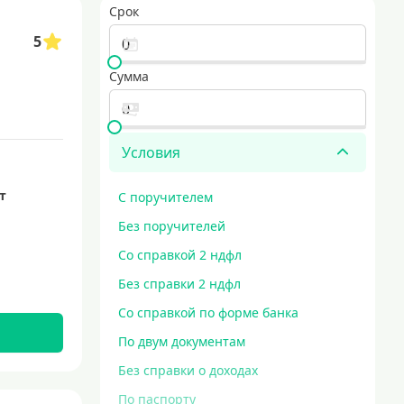
Срок
5
Сумма
Условия
ет
С поручителем
Без поручителей
Со справкой 2 ндфл
Без справки 2 ндфл
Со справкой по форме банка
По двум документам
Без справки о доходах
По паспорту