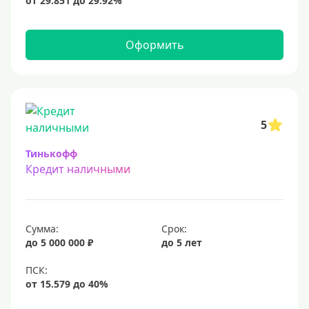
15 млн
20 млн
Оформить
25 млн
30 миллионов
35000000 руб
50 миллионов
5
100 миллионов
Тинькофф
Кредит наличными
Меньше 1 млн (руб)
10000 руб
Сумма:
Срок:
15000 руб
до 5 000 000 ₽
до 5 лет
18000 руб
20 тысяч
25000 руб