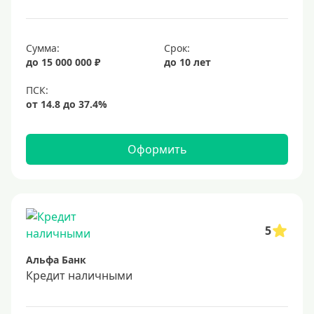
25 лет
30 лет
Сумма:
Срок:
до 15 000 000 ₽
до 10 лет
Месяц
2 месяца
3 месяца
6 месяцев
Оформить
Ставка
Низкий процент
4%
5
5%
Альфа Банк
6%
Кредит наличными
6,5%