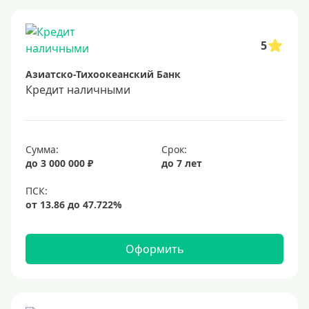
Заявка во все банки
Способы выдачи
5
Азиатско-Тихоокеанский Банк
Не выходя из дома
Кредит наличными
С доставкой на дом
Наличными
Онлайн на карту
Сумма:
Срок:
до 3 000 000 ₽
до 7 лет
Валюта
В долларах США
В евро
Оформить
Заемщики
Военнослужащим