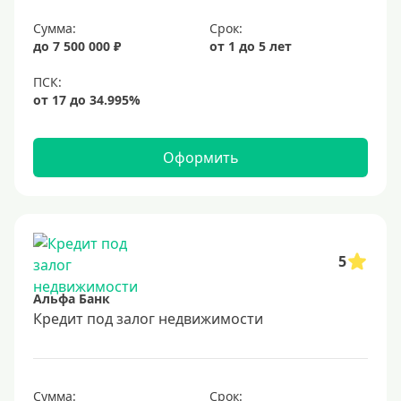
6,9%
Сумма:
Срок:
7%
до 7 500 000 ₽
от 1 до 5 лет
8%
9%
10%
11%
Оформить
12%
13%
14%
15%
5
16%
Альфа Банк
17%
Кредит под залог недвижимости
18%
19%
Сумма:
Срок: