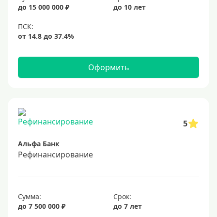
20%
до 15 000 000 ₽
до 10 лет
Сумма
Большие
На маленькую сумму
Оформить
Больше миллиона (руб)
1000000 руб
5
1200000 руб
Альфа Банк
1300000 руб
Рефинансирование
1500000 руб
1600000 руб
1700000 руб
Сумма:
Срок:
2 миллиона
до 7 500 000 ₽
до 7 лет