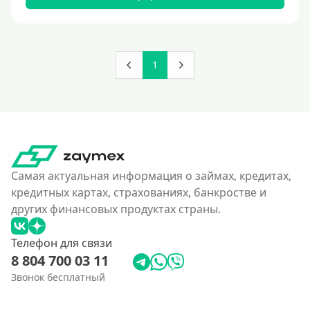
180000 руб
200000 руб
250000 руб
1
300000 руб
350 тысяч
400000 руб
4500000 руб
500000 руб
Самая актуальная информация о займах, кредитах,
550000 руб
кредитных картах, страхованиях, банкростве и
других финансовых продуктах страны.
600 тысяч
650000 руб
Телефон для связи
700000 руб
8 804 700 03 11
750000 руб
Звонок бесплатный
800000 руб