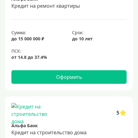
Срок
Кредит на ремонт квартиры
Долгосрочные
Год
Сумма:
Срок:
2 года
до 15 000 000 ₽
до 10 лет
3 года
4 года
5 лет
Оформить
6 лет
7 лет
8 лет
9 лет
5
10 лет
Альфа Банк
15 лет
Кредит на строительство дома
20 лет