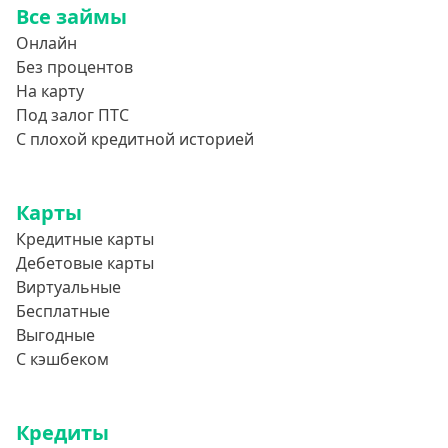
Все займы
850000 руб
Онлайн
900000 руб
Без процентов
950000 руб
На карту
Под залог ПТС
Целевые
С плохой кредитной историей
Ремонт
Карты
Строительство дома
Кредитные карты
Газификацию
Дебетовые карты
Лечение
Виртуальные
Стоматология
Бесплатные
Выгодные
Неотложные нужды
С кэшбеком
Образование
Обучение за рубежом
Кредиты
Отдых