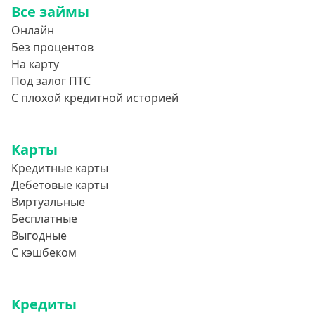
Все займы
850000 руб
Онлайн
900000 руб
Без процентов
950000 руб
На карту
Под залог ПТС
Целевые
С плохой кредитной историей
Ремонт
Карты
Строительство дома
Кредитные карты
Газификацию
Дебетовые карты
Лечение
Виртуальные
Стоматология
Бесплатные
Выгодные
Неотложные нужды
С кэшбеком
Образование
Обучение за рубежом
Кредиты
Отдых