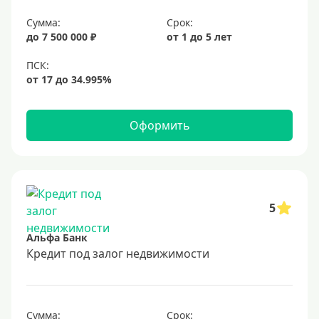
6,9%
Сумма:
Срок:
7%
до 7 500 000 ₽
от 1 до 5 лет
8%
9%
10%
11%
Оформить
12%
13%
14%
15%
5
16%
Альфа Банк
17%
Кредит под залог недвижимости
18%
19%
Сумма:
Срок: