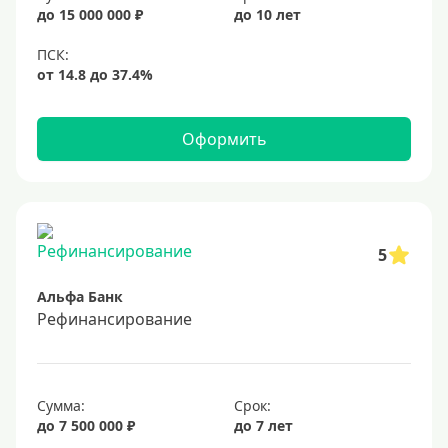
20%
до 15 000 000 ₽
до 10 лет
Сумма
Большие
На маленькую сумму
Оформить
Больше миллиона (руб)
1000000 руб
5
1200000 руб
Альфа Банк
1300000 руб
Рефинансирование
1500000 руб
1600000 руб
1700000 руб
Сумма:
Срок:
2 миллиона
до 7 500 000 ₽
до 7 лет