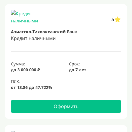
Заявка во все банки
Способы выдачи
5
Азиатско-Тихоокеанский Банк
Не выходя из дома
Кредит наличными
С доставкой на дом
Наличными
Онлайн на карту
Сумма:
Срок:
до 3 000 000 ₽
до 7 лет
Валюта
В долларах США
В евро
Оформить
Заемщики
Военнослужащим