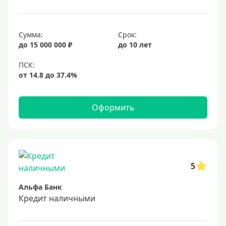
25 лет
30 лет
Сумма:
Срок:
до 15 000 000 ₽
до 10 лет
Месяц
2 месяца
3 месяца
6 месяцев
Оформить
Ставка
Низкий процент
4%
5
5%
Альфа Банк
6%
Кредит наличными
6,5%