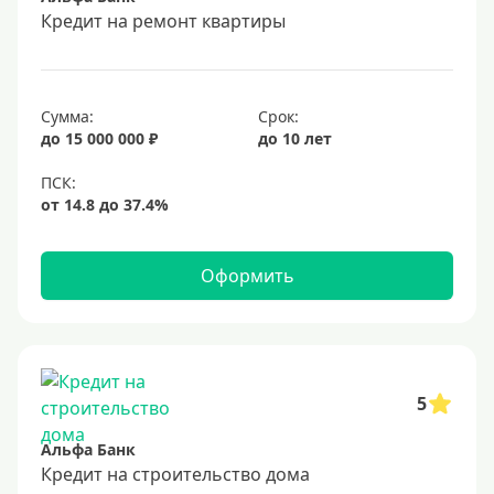
Срок
Кредит на ремонт квартиры
Долгосрочные
Год
Сумма:
Срок:
2 года
до 15 000 000 ₽
до 10 лет
3 года
4 года
5 лет
Оформить
6 лет
7 лет
8 лет
9 лет
5
10 лет
Альфа Банк
15 лет
Кредит на строительство дома
20 лет