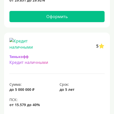
15 млн
20 млн
Оформить
25 млн
30 миллионов
35000000 руб
50 миллионов
5
100 миллионов
Тинькофф
Кредит наличными
Меньше 1 млн (руб)
10000 руб
Сумма:
Срок:
15000 руб
до 5 000 000 ₽
до 5 лет
18000 руб
20 тысяч
25000 руб