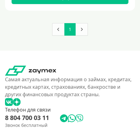
180000 руб
200000 руб
250000 руб
1
300000 руб
350 тысяч
400000 руб
4500000 руб
500000 руб
Самая актуальная информация о займах, кредитах,
550000 руб
кредитных картах, страхованиях, банкростве и
других финансовых продуктах страны.
600 тысяч
650000 руб
Телефон для связи
700000 руб
8 804 700 03 11
750000 руб
Звонок бесплатный
800000 руб