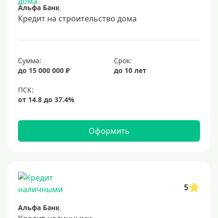
Альфа Банк
15 лет
Кредит на строительство дома
20 лет
25 лет
30 лет
Сумма:
Срок:
до 15 000 000 ₽
до 10 лет
Месяц
2 месяца
3 месяца
6 месяцев
Оформить
Ставка
Низкий процент
4%
5
5%
Альфа Банк
6%