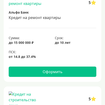
5
Под залог недвижимости
Альфа Банк
Срок
Кредит на ремонт квартиры
Долгосрочные
Год
Сумма:
Срок:
2 года
до 15 000 000 ₽
до 10 лет
3 года
4 года
5 лет
Оформить
6 лет
7 лет
8 лет
9 лет
5
10 лет