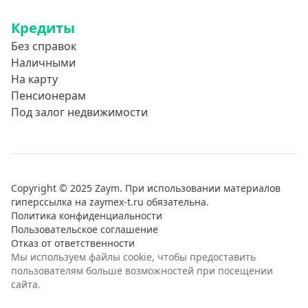
Обучение за рубежом
Кредиты
Отдых
Без справок
Свадьбы
Наличными
Нецелевые кредиты
На карту
Пенсионерам
Целевые кредиты
Под залог недвижимости
Ремонт автомобиля
Погашение других кредитов
Рефинансирование
Copyright © 2025 Zaym. При использовании материалов
гиперссылка на zaymex-t.ru обязательна.
Политика конфиденциальности
Пользовательское соглашение
Отказ от ответственности
Мы используем файлы cookie, чтобы предоставить
пользователям больше возможностей при посещении
сайта.