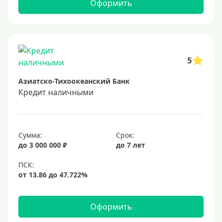
Самые выгодные
Оформить
Онлайн заявка
Заявка во все банки
Способы выдачи
5
Азиатско-Тихоокеанский Банк
Не выходя из дома
Кредит наличными
С доставкой на дом
Наличными
Онлайн на карту
Сумма:
Срок:
до 3 000 000 ₽
до 7 лет
Валюта
В долларах США
В евро
Оформить
Заемщики