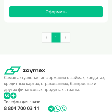
150000 руб
160000 руб
Оформить
180000 руб
200000 руб
250000 руб
1
300000 руб
350 тысяч
400000 руб
4500000 руб
500000 руб
Самая актуальная информация о займах, кредитах,
550000 руб
кредитных картах, страхованиях, банкростве и
других финансовых продуктах страны.
600 тысяч
650000 руб
Телефон для связи
700000 руб
8 804 700 03 11