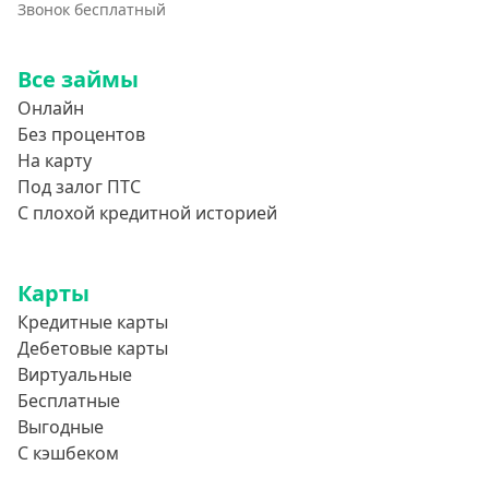
750000 руб
Звонок бесплатный
800000 руб
Все займы
850000 руб
Онлайн
900000 руб
Без процентов
950000 руб
На карту
Под залог ПТС
Целевые
С плохой кредитной историей
Ремонт
Карты
Строительство дома
Кредитные карты
Газификацию
Дебетовые карты
Лечение
Виртуальные
Стоматология
Бесплатные
Выгодные
Неотложные нужды
С кэшбеком
Образование