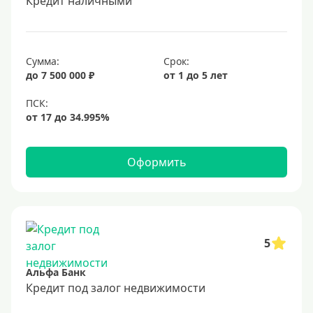
Кредит наличными
6,5%
6,9%
Сумма:
Срок:
7%
до 7 500 000 ₽
от 1 до 5 лет
8%
9%
10%
11%
Оформить
12%
13%
14%
15%
5
16%
Альфа Банк
17%
Кредит под залог недвижимости
18%