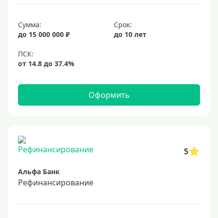
19%
Сумма:
Срок:
20%
до 15 000 000 ₽
до 10 лет
Сумма
Большие
На маленькую сумму
Оформить
Больше миллиона (руб)
1000000 руб
5
1200000 руб
Альфа Банк
1300000 руб
Рефинансирование
1500000 руб
1600000 руб