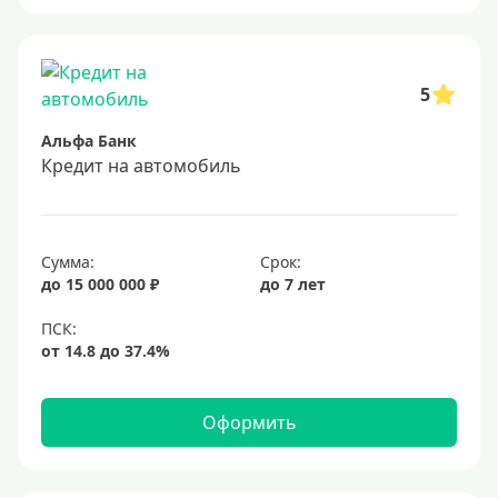
Военнослужащим
Для бюджетников и госслужащих
5
Для зарплатных клиентов
Альфа Банк
Иностранным гражданам
Кредит на автомобиль
Гражданам СНГ
Без прописки
Сумма:
Срок:
Безработным
до 15 000 000 ₽
до 7 лет
Без стажа работы
Для самозанятых
Пенсионерам
До 75 лет
Оформить
До 80 лет
До 85 лет