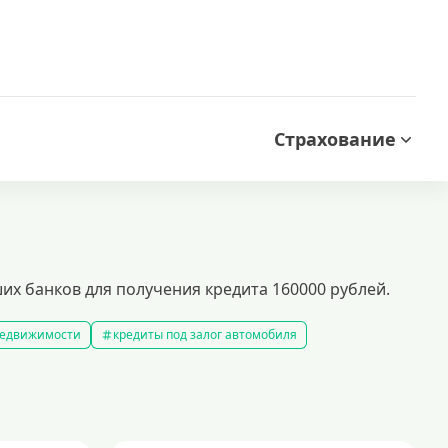
Страхование
их банков для получения кредита 160000 рублей.
 недвижимости
кредиты под залог автомобиля
редиты без справки о доходах
кредиты пенсионерам
 рублей
кредит на 500000 рублей
кредиты с 18 лет
на строительство дома
кредиты без залога
5 минут
кредит наличными на любые цели