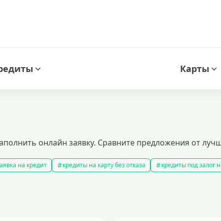
редиты
Карты
аполнить онлайн заявку. Сравните предложения от лучш
аявка на кредит
кредиты на карту без отказа
кредиты под залог
амые выгодные кредиты
кредиты с плохой кредитной историей
к
ит 100000 рублей
кредит на 300000 рублей
кредит на 2 миллиона
аявка на кредит во все банки
образовательные кредиты
кредит 
 5 лет
кредит на 3 года
потребительские кредиты
кредит за 