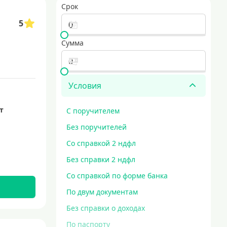
Срок
5
Сумма
Условия
ет
С поручителем
Без поручителей
Со справкой 2 ндфл
Без справки 2 ндфл
Со справкой по форме банка
По двум документам
Без справки о доходах
По паспорту