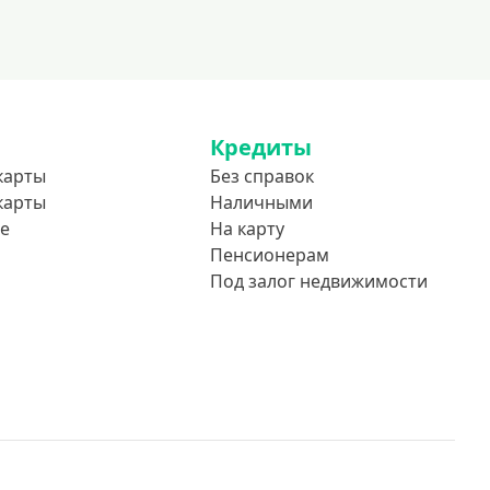
До 85 лет
Студентам
С 18 лет
С 19 лет
Кредиты
С 20 лет
карты
Без справок
С 21 года
карты
Наличными
С 22 лет
е
На карту
С 23 лет
Пенсионерам
Под залог недвижимости
В декрете
Обеспечение
С обеспечением
Без обеспечения
Без залога