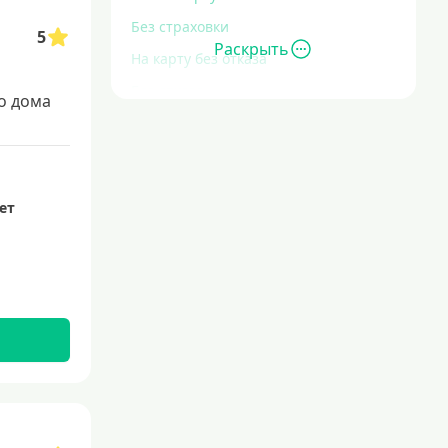
Без страховки
5
Раскрыть
На карту без отказа
Без отказа
о дома
В день обращения
С большой кредитной нагрузкой
Экспресс
лет
За час
Быстрые
С действующим кредитом
С просрочками
Без кредитной истории
С плохой кредитной историей
Со 100 процентным одобрением
Льготные для физических лиц