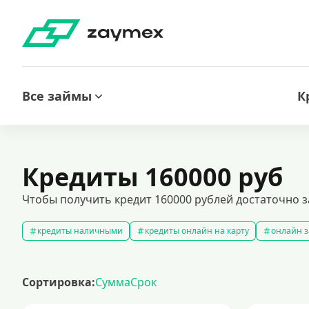
Все займы
К
Кредиты 160000 руб
Чтобы получить кредит 160000 рублей достаточно з
кредиты наличными
кредиты онлайн на карту
онлайн з
кредитный калькулятор
рефинансирование кредитов
с
кредиты на 1000000 рублей
кредиты безработным
кред
Сортировка:
Сумма
Срок
кредит на 200000 рублей
кредиты под низкий процент
з
кредиты для самозанятых
кредит на ремонт
кредиты на