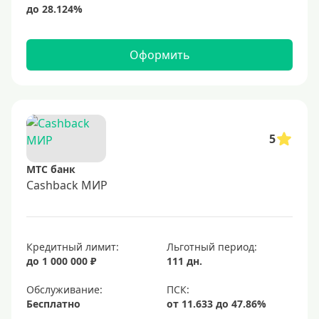
Тип бонусов
Оформить
С бонусами
С кэшбеком
С кэшбэком на АЗС
5
С милями
МТС банк
Цель
Cashback МИР
Для игр
Для покупок
Кредитный лимит:
Льготный период:
Для путешествий
до 1 000 000 ₽
111 дн.
Обслуживание:
Условия
Бесплатно