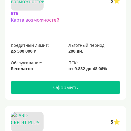
5
С низким процентом
ВТБ
Без процентов
Карта возможностей
Доступные
Сумма (рублей)
Кредитный лимит:
Льготный период:
до 500 000 ₽
200 дн.
5000 руб
Обслуживание:
10000 руб
Бесплатно
15000 руб
20000 руб
Оформить
25000 руб
30000 руб
40000 руб
50000 руб
5
60000 руб