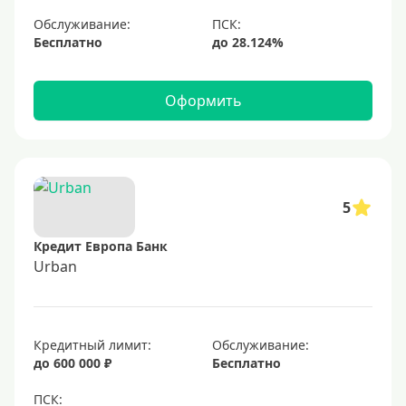
С большим лимитом
Обслуживание:
Бесплатно
Безлимитные
Тип карты
Оформить
Mastercard
Visa
Visa Classic
5
UnionPay
Кредит Европа Банк
Мир
Urban
Премиум
Platinum
Кредитный лимит:
Обслуживание:
Золотые
до 600 000 ₽
Бесплатно
Черные
Виртуальные