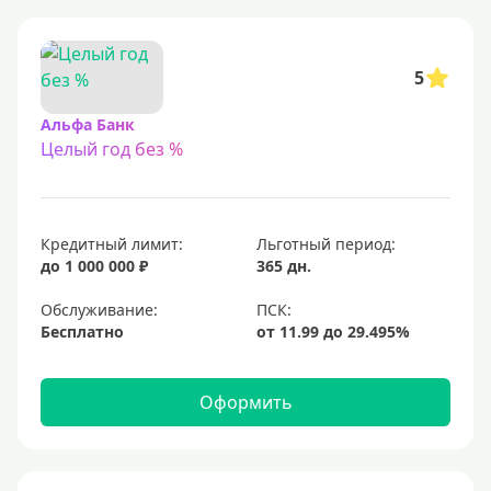
Для самозанятых
Льготный период (без процентов)
5
С льготным периодом
Альфа Банк
Целый год без %
50 дней
55 дней
На 60 дней
Кредитный лимит:
Льготный период:
На 90 дней
до 1 000 000 ₽
365 дн.
100 дней
Обслуживание:
Бесплатно
110 дней
120 дней
Оформить
145 дней
150 дней
180 дней