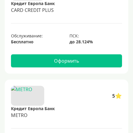
Кредит Европа Банк
70000 руб
CARD CREDIT PLUS
80000 руб
100000 руб
Обслуживание:
150000 руб
Бесплатно
200000 руб
250000 руб
Оформить
300000 руб
350000 руб
400000 руб
500000 руб
5
600000 руб
Кредит Европа Банк
700000 руб
METRO
1000000 руб
С небольшим лимитом