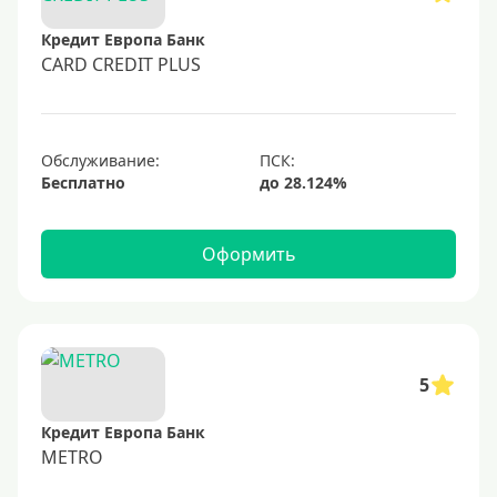
60000 руб
Кредит Европа Банк
70000 руб
CARD CREDIT PLUS
80000 руб
100000 руб
Обслуживание:
150000 руб
Бесплатно
200000 руб
250000 руб
Оформить
300000 руб
350000 руб
400000 руб
500000 руб
5
600000 руб
Кредит Европа Банк
700000 руб
METRO
1000000 руб