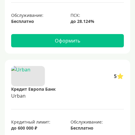
С небольшим лимитом
С большим лимитом
Обслуживание:
Бесплатно
Безлимитные
Тип карты
Оформить
Mastercard
Visa
Visa Classic
5
UnionPay
Кредит Европа Банк
Мир
Urban
Премиум
Platinum
Кредитный лимит:
Обслуживание:
Золотые
до 600 000 ₽
Бесплатно
Черные