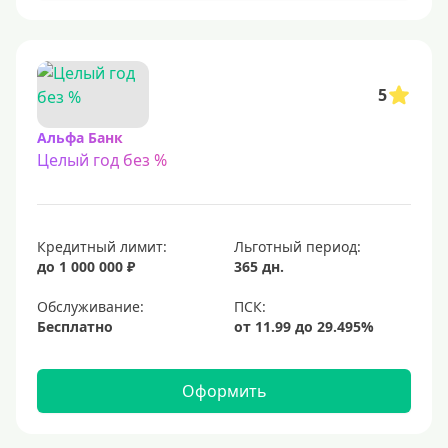
С 23 лет
Для самозанятых
Льготный период (без процентов)
5
С льготным периодом
Альфа Банк
Целый год без %
50 дней
55 дней
На 60 дней
Кредитный лимит:
Льготный период:
На 90 дней
до 1 000 000 ₽
365 дн.
100 дней
Обслуживание:
Бесплатно
110 дней
120 дней
Оформить
145 дней
150 дней