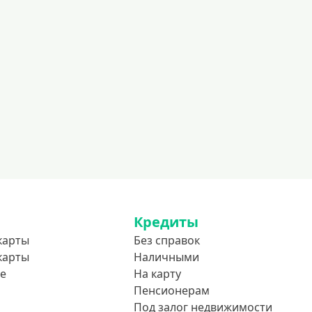
600000 руб
700000 руб
1000000 руб
С небольшим лимитом
С большим лимитом
Безлимитные
Тип карты
Mastercard
Visa
Кредиты
Visa Classic
карты
Без справок
UnionPay
карты
Наличными
Мир
е
На карту
Пенсионерам
Премиум
Под залог недвижимости