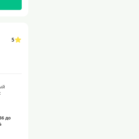
С бесплатным обслуживанием
С овердрафтом
С процентом на остаток
5
С низким процентом
Без процентов
Доступные
Сумма (рублей)
ый
5000 руб
:
10000 руб
15000 руб
20000 руб
25000 руб