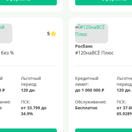
5
Росбанк
 без %
#120наВСЁ Плюс
ый
Льготный
Кредитный
Льготн
период:
лимит:
период
0 ₽
120 дн.
до 1 000 000 ₽
120 дн.
ание:
Обслуживание:
о
Бесплатно