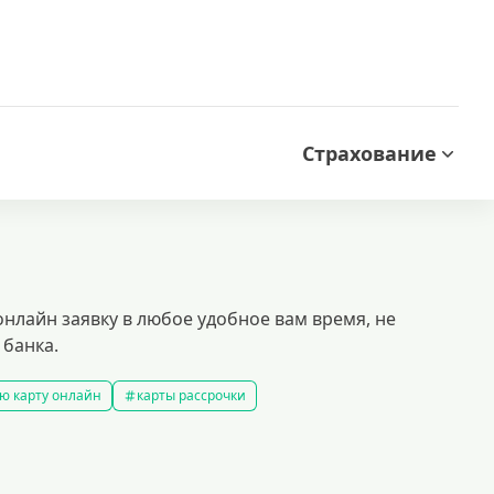
Страхование
нлайн заявку в любое удобное вам время, не
 банка.
ю карту онлайн
карты рассрочки
ой кредитной историей
кредитные карты которые дают всем
ые карты
доступные кредитные карты
ы platinum
моментальные кредитные карты