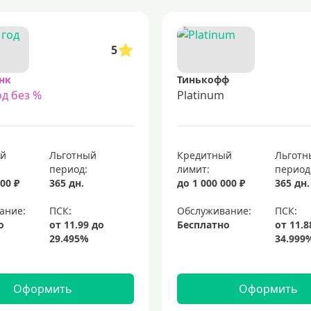
5
нк
Тинькофф
д без %
Platinum
ый
Льготный
Кредитный
Льготн
период:
лимит:
период
00 ₽
365 дн.
до 1 000 000 ₽
365 дн.
ание:
Обслуживание:
о
Бесплатно
Оформить
Оформить