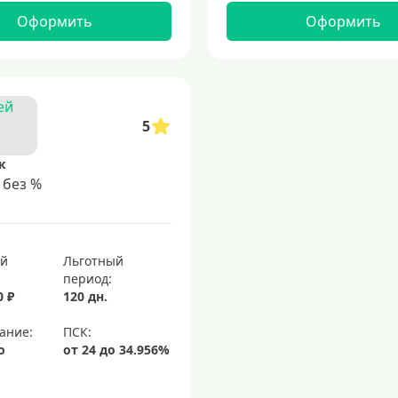
Оформить
Оформить
5
к
 без %
ый
Льготный
период:
0 ₽
120 дн.
ание:
о