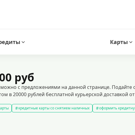
редиты
Карты
00 руб
озможно с предложениями на данной странице. Подайте о
том в 20000 рублей бесплатной курьерской доставкой от
карты
кредитные карты со снятием наличных
оформить кредитну
кредитные карты с льготным периодом
кредитные карты с плох
ней без процентов
кредитные карты с кэшбеком
лучшие кредитн
редитные карты для покупок
кредитные карты мир
кредитные карт