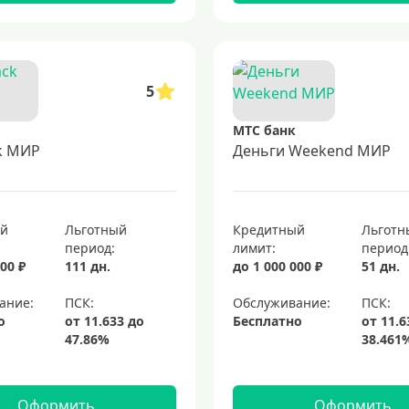
5
МТС банк
k МИР
Деньги Weekend МИР
ый
Льготный
Кредитный
Льготн
период:
лимит:
период
00 ₽
111 дн.
до 1 000 000 ₽
51 дн.
ание:
Обслуживание:
о
Бесплатно
Оформить
Оформить