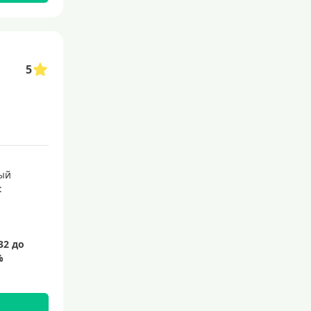
С 21 года
С 22 лет
С 23 лет
5
Для самозанятых
Льготный период (без проце
нтов)
С льготным периодом
50 дней
ый
:
55 дней
На 60 дней
На 90 дней
100 дней
110 дней
120 дней