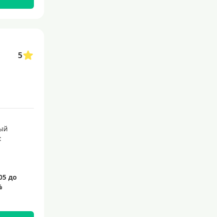
145 дней
150 дней
180 дней
5
200 дней
240 дней
На 365 дней
Преимущества
ый
:
С большим лимитом
По почте
Со снятием наличных
С доставкой на дом
Без посещения банка
Без электронной почты