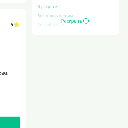
В декрете
Военнослужащим
Раскрыть
5
Безработным
Инвалидам
Для иностранных граждан
С временной регистрацией
Для пенсионеров
До 75 лет
До 80 лет
Для студентов
Молодежные
С 18 лет
С 19 лет
С 20 лет