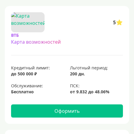
С овердрафтом
С процентом на остаток
5
С низким процентом
ВТБ
Без процентов
Карта возможностей
Доступные
Сумма (рублей)
Кредитный лимит:
Льготный период:
до 500 000 ₽
200 дн.
5000 руб
Обслуживание:
10000 руб
Бесплатно
15000 руб
20000 руб
Оформить
25000 руб
30000 руб