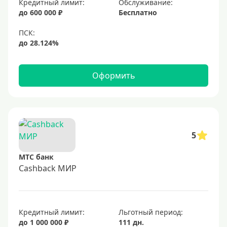
Кредитный лимит:
Обслуживание:
Золотые
до 600 000 ₽
Бесплатно
Черные
Виртуальные
Тип бонусов
Оформить
С бонусами
С кэшбеком
С кэшбэком на АЗС
5
С милями
МТС банк
Цель
Cashback МИР
Для игр
Для покупок
Кредитный лимит:
Льготный период:
Для путешествий
до 1 000 000 ₽
111 дн.