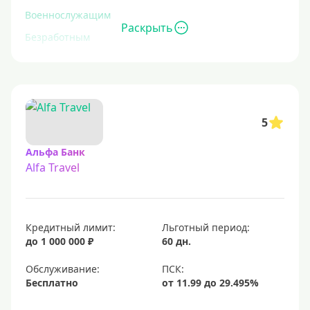
Военнослужащим
Раскрыть
Безработным
Инвалидам
Для иностранных граждан
С временной регистрацией
5
Для пенсионеров
До 75 лет
Альфа Банк
Alfa Travel
До 80 лет
Для студентов
Молодежные
Кредитный лимит:
Льготный период:
С 18 лет
до 1 000 000 ₽
60 дн.
С 19 лет
Обслуживание:
С 20 лет
Бесплатно
С 21 года