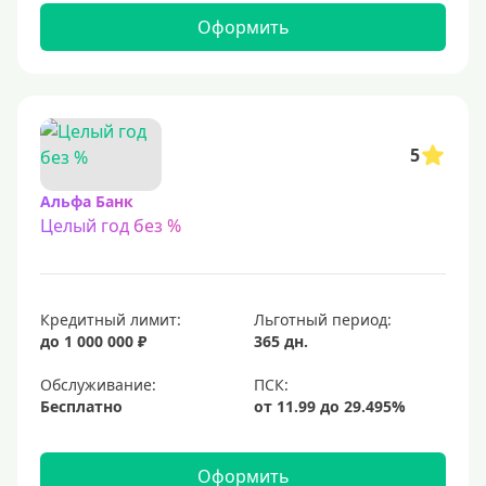
С 22 лет
Оформить
С 23 лет
Для самозанятых
Льготный период (без процентов)
5
С льготным периодом
Альфа Банк
Целый год без %
50 дней
55 дней
На 60 дней
Кредитный лимит:
Льготный период:
На 90 дней
до 1 000 000 ₽
365 дн.
100 дней
Обслуживание:
Бесплатно
110 дней
120 дней
Оформить
145 дней