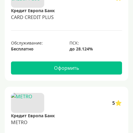
60000 руб
Кредит Европа Банк
70000 руб
CARD CREDIT PLUS
80000 руб
100000 руб
Обслуживание:
150000 руб
Бесплатно
200000 руб
250000 руб
Оформить
300000 руб
350000 руб
400000 руб
500000 руб
5
600000 руб
Кредит Европа Банк
700000 руб
METRO
1000000 руб