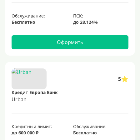
С небольшим лимитом
С большим лимитом
Обслуживание:
Бесплатно
Безлимитные
Тип карты
Оформить
Mastercard
Visa
Visa Classic
5
UnionPay
Кредит Европа Банк
Мир
Urban
Премиум
Platinum
Кредитный лимит:
Обслуживание:
Золотые
до 600 000 ₽
Бесплатно
Черные