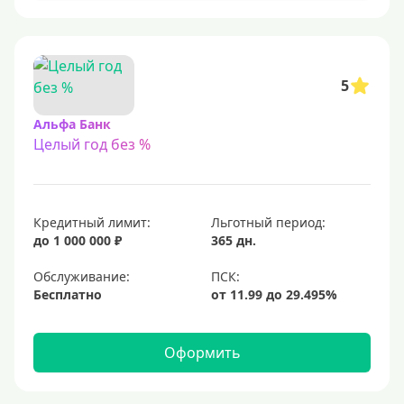
С 23 лет
Для самозанятых
Льготный период (без процентов)
5
С льготным периодом
Альфа Банк
Целый год без %
50 дней
55 дней
На 60 дней
Кредитный лимит:
Льготный период:
На 90 дней
до 1 000 000 ₽
365 дн.
100 дней
Обслуживание:
Бесплатно
110 дней
120 дней
Оформить
145 дней
150 дней