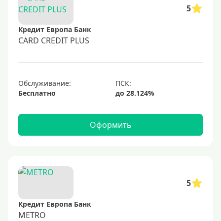
50000 руб
5
60000 руб
Кредит Европа Банк
70000 руб
CARD CREDIT PLUS
80000 руб
100000 руб
Обслуживание:
150000 руб
Бесплатно
200000 руб
250000 руб
Оформить
300000 руб
350000 руб
400000 руб
500000 руб
5
600000 руб
Кредит Европа Банк
700000 руб
METRO