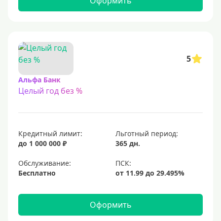
Оформить
С 23 лет
Для самозанятых
Льготный период (без процентов)
5
С льготным периодом
Альфа Банк
Целый год без %
50 дней
55 дней
На 60 дней
Кредитный лимит:
Льготный период:
На 90 дней
до 1 000 000 ₽
365 дн.
100 дней
Обслуживание:
Бесплатно
110 дней
120 дней
Оформить
145 дней