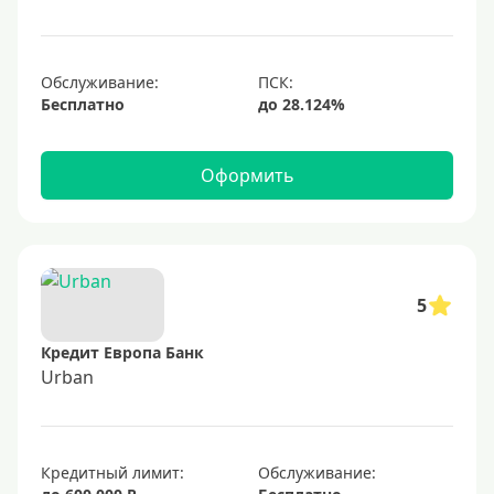
1000000 руб
С небольшим лимитом
С большим лимитом
Обслуживание:
Бесплатно
Безлимитные
Тип карты
Оформить
Mastercard
Visa
Visa Classic
5
UnionPay
Кредит Европа Банк
Мир
Urban
Премиум
Platinum
Кредитный лимит:
Обслуживание:
Золотые