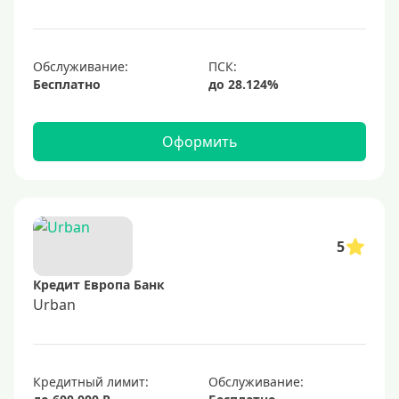
1000000 руб
С небольшим лимитом
С большим лимитом
Обслуживание:
Бесплатно
Безлимитные
Тип карты
Оформить
Mastercard
Visa
Visa Classic
5
UnionPay
Кредит Европа Банк
Мир
Urban
Премиум
Platinum
Кредитный лимит:
Обслуживание:
Золотые