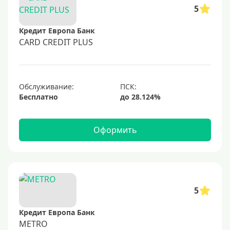
50000 руб
5
60000 руб
Кредит Европа Банк
70000 руб
CARD CREDIT PLUS
80000 руб
100000 руб
Обслуживание:
150000 руб
Бесплатно
200000 руб
250000 руб
Оформить
300000 руб
350000 руб
400000 руб
500000 руб
5
600000 руб
Кредит Европа Банк
700000 руб
METRO