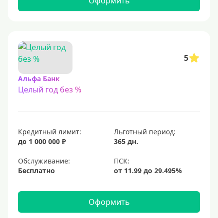
Оформить
С 23 лет
Для самозанятых
Льготный период (без процентов)
5
С льготным периодом
Альфа Банк
Целый год без %
50 дней
55 дней
На 60 дней
Кредитный лимит:
Льготный период:
На 90 дней
до 1 000 000 ₽
365 дн.
100 дней
Обслуживание:
Бесплатно
110 дней
120 дней
Оформить
145 дней