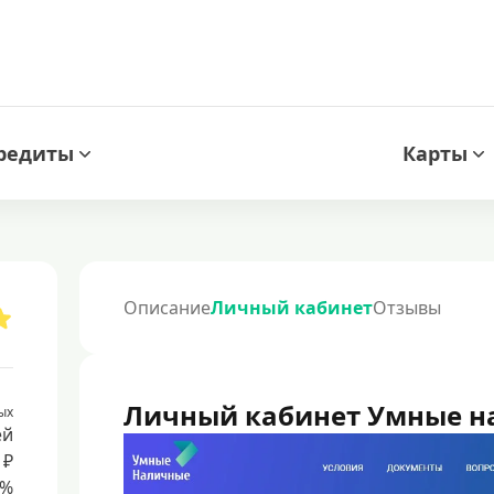
редиты
Карты
Описание
Личный кабинет
Отзывы
Личный кабинет Умные н
ых
ей
 ₽
8%