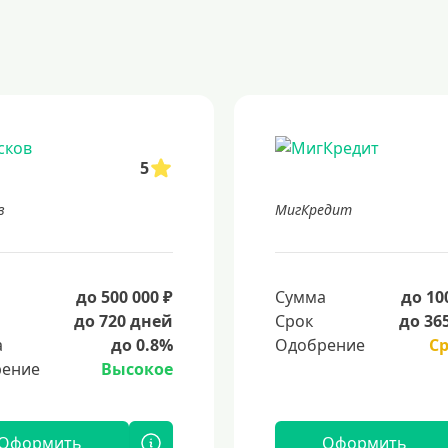
5
в
МигКредит
а
до 500 000 ₽
Сумма
до 10
до 720 дней
Срок
до 36
а
до 0.8%
Одобрение
С
ение
Высокое
Оформить
Оформить