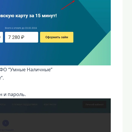
МФО “Умные Наличные”
”.
н и пароль.