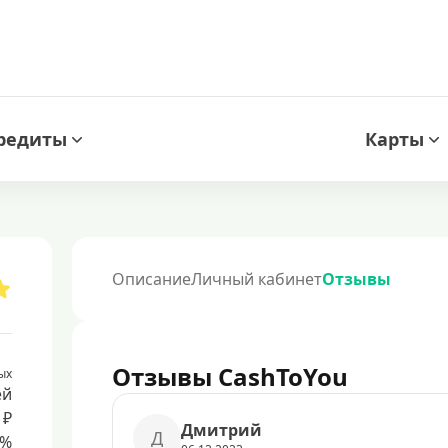
редиты
Карты
Описание
Личный кабинет
Отзывы
Отзывы CashToYou
ых
ей
 ₽
Дмитрий
Д
8%