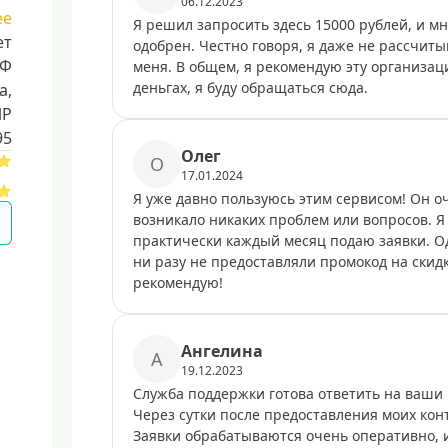
06.12.2023
ее
Я решил запросить здесь 15000 рублей, и мн
ет
одобрен. Честно говоря, я даже не рассчиты
РФ
меня. В общем, я рекомендую эту организаци
деньгах, я буду обращаться сюда.
a,
ИР
95
Олег
О
17.01.2024
Я уже давно пользуюсь этим сервисом! Он оч
возникало никаких проблем или вопросов. Я 
практически каждый месяц подаю заявки. Од
ни разу не предоставляли промокод на скидку
рекомендую!
Ангелина
А
19.12.2023
Служба поддержки готова ответить на ваши 
Через сутки после предоставления моих кон
Заявки обрабатываются очень оперативно, 